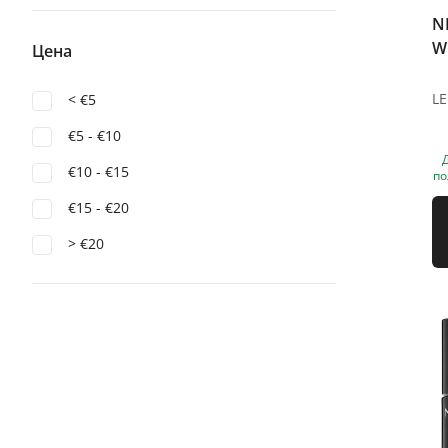
N
Wi
Цена
< €5
€5 - €10
€10 - €15
по
€15 - €20
> €20