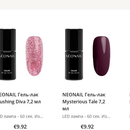
EONAIL Гель-лак
NEONAIL Гель-лак
ushing Diva 7,2 мл
Mysterious Tale 7,2
мл
LED лампа - 60 сек. Изображения продуктов носят иллюстративный характер. Если у вас есть какие-либо вопросы, мы всегда ждем вашего письма nanatallinn@gmail.com
LED лампа - 60 сек. Изображения продуктов носят иллюстративный характер. Если у вас есть какие-либо вопросы, мы всегда ждем вашего письма nanatallinn@gmail.com
€9.92
€9.92