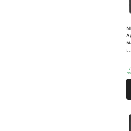
N
Ap
м
по