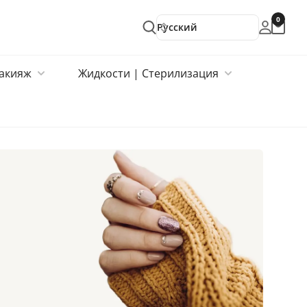
0
Русский
акияж
Жидкости | Стерилизация