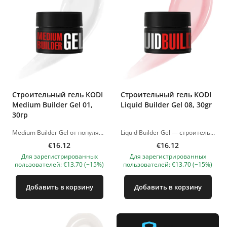
Строительный гель KODI
Строительный гель KODI
Medium Builder Gel 01,
Liquid Builder Gel 08, 30gr
30гр
Medium Builder Gel от популярного, международного бренда Kodi Professional — новая разработка наших технологов для быстрого и комфортного процесса моделирования и наращивания ногтей.&nbsp; Усовершенствованная формула геля отличается улучшеными способностями к самовыравниванию и средневязкой консистенцией. Данный тандем гарантирует аккуратный и красивый результат. Палитра состоит из 13 уникальных нюдовых оттенков с камуфлирующим эффектом.&nbsp; Полимеризация: 90-120 секунд в LED-лампе или 2 минуты в UV-лампе. Изображения продуктов носят иллюстративный характер. Если у вас есть какие-либо вопросы, мы всегда ждем вашего письма nanatallinn@gmail.com
Liquid Builder Gel — строительный материал нового поколения с широким спектром профессионального применения. Идеально подходит для выравнивания и укрепления тонких, ломких и ослабленных ногтей, а также для наращивания в технике без опила, с верхними и нижними формами. Гель имеет умеренно жидкую консистенцию, приближенную к базе, благодаря чему легко набирается кистью, не растекается и отлично самовыравнивается. Основные преимущества: ✔ Жидкий моделирующий гель нового поколения ✔ Подходит для укрепления и выравнивания ✔ Идеален для тонких и ломких ногтей ✔ Отличное самовыравнивание ✔ Подходит для техники без опила ✔ Работа с верхними и нижними формами ✔ Удобное и экономичное нанесение Полимеризация: 90-120 секунд в светодиодной лампе или 2 минуты в УФ-лампе. Изображения товаров носят иллюстративный характер. Если у вас возникнут какие-либо вопросы, мы всегда ждем вашего письма по адресу nanatallinn@gmail.com
€16.12
€16.12
Для зарегистрированных
Для зарегистрированных
пользователей: €13.70 (−15%)
пользователей: €13.70 (−15%)
Добавить в корзину
Добавить в корзину