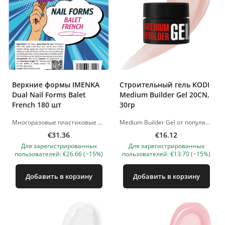
Верхние формы IMENKA
Строительный гель KODI
Dual Nail Forms Balet
Medium Builder Gel 20CN,
French 180 шт
30гр
Многоразовые пластиковые формы для наращивания ногтей, 18 размеров. Способ применения: 1. Подготовьте ногтевую пластину к нанесению искусственного материала. 2. Выберите подходящий размер форм 3. Используя кисть-шпатель, нанесите необходимое количество моделирующего материала на форму. Распределите по поверхности. 4. Положите форму с материалом на ногтевую пластину на расстоянии 1-1,5 мм от кутикулы и прижмите. Нажатие должно быть средним по силе и равномерным. 5. При работе с акригелем/полигелем просушите по инструкции материала, с которым работаете. При работе с акриловыми системами материал просыхает на воздухе. 6. Снимите форму: возьмите за свободный край, поверните в сторону. 7. Подпилите материал в зоне кутикулы и свободный край ногтя для придания нужной формы Изображения продуктов носят иллюстративный характер. Если у вас есть какие-либо вопросы, мы всегда ждем вашего письма nanatallinn@gmail.com
Medium Builder Gel от популярного, международного бренда Kodi Professional — новая разработка наших технологов для быстрого и комфортного процесса моделирования и наращивания ногтей. Усовершенствованная формула геля отличается улучшеными способностями к самовыравниванию и средневязкой консистенцией. Данный тандем гарантирует аккуратный и красивый результат. Палитра состоит из 13 уникальных нюдовых оттенков с камуфлирующим эффектом. Полимеризация: 90-120 секунд в LED-лампе или 2 минуты в UV-лампе. Изображения продуктов носят иллюстративный характер. Если у вас есть какие-либо вопросы, мы всегда ждем вашего письма nanatallinn@gmail.com
€31.36
€16.12
Для зарегистрированных
Для зарегистрированных
пользователей: €26.66 (−15%)
пользователей: €13.70 (−15%)
Добавить в корзину
Добавить в корзину