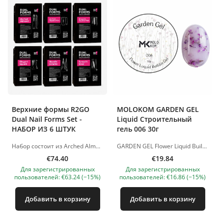
Верхние формы R2GO
MOLOKOM GARDEN GEL
Dual Nail Forms Set -
Liquid Строительный
НАБОР ИЗ 6 ШТУК
гель 006 30г
Набор состоит из Arched Almond, Arched Square Mini, Elegant Square, Elegant Square Mini, Needle Stiletto, Smooth Oval. Многоразовые прозрачные пластиковые формы Идеально подходят для быстрого наращивания и укрепления ногтей гелем, полигелем или акрилом Выбирайте от классических до экстремальных форм для моделирования Экономия времени: простота и удобство использования Практичная разметка позволяет быстро и легко определить нужную длину Продуманная конструкция пластика: толще у свободного края и тоньше у кутикулы для большей гибкости Прозрачное покрытие для легкого нанесения и распределения материала Требуется минимальная обработка Способ применения: 1. Подготовьте ногтевую пластину к нанесению искусственного материала. 2. Выберите подходящий размер форм 3. Используя кисть-шпатель, нанесите необходимое количество моделирующего материала на форму. Распределите по поверхности. 4. Положите форму с материалом на ногтевую пластину на расстоянии 1-1,5 мм от кутикулы и прижмите. Нажатие должно быть средним по силе и равномерным. 5. При работе с акригелем/полигелем просушите по инструкции материала, с которым работаете. При работе с акриловыми системами материал просыхает на воздухе. 6. Снимите форму: возьмите за свободный край, поверните в сторону. 7. Подпилите материал в зоне кутикулы и свободный край ногтя для придания нужной формы Изображения продуктов носят иллюстративный характер. Если у вас есть какие-либо вопросы, мы всегда ждем вашего письма nanatallinn@gmail.com
GARDEN GEL Flower Liquid Builder Gel - жидкий строительный гель с декоративными сухоцветами для создания нежных, воздушных и женственных дизайнов. Гель сочетает в себе прочность моделирующего материала и красивый цветочный эффект. Сухоцветы красиво смотрятся в покрытии, создавая эффект «цветочного сада» на ногтях. Подходит для укрепления натуральных ногтей, выравнивания ногтевой пластины, моделирования и создания декоративных floral-дизайнов. Материал самовыравнивается, удобен в работе и позволяет получить аккуратное, эстетичное покрытие без лишнего объёма. Преимущества: • жидкий строительный гель с сухоцветами; • подходит для укрепления и моделирования; • создаёт нежный цветочный эффект; • самовыравнивающаяся текстура; • подходит для натуральных, романтичных и весенне-летних дизайнов. Время полимеризации: LED-лампа — 60 секунд. Изображения продуктов носят иллюстративный характер. Если у вас есть какие-либо вопросы, мы всегда ждем вашего письма nanatallinn@gmail.com
€74.40
€19.84
Для зарегистрированных
Для зарегистрированных
пользователей: €63.24 (−15%)
пользователей: €16.86 (−15%)
Добавить в корзину
Добавить в корзину