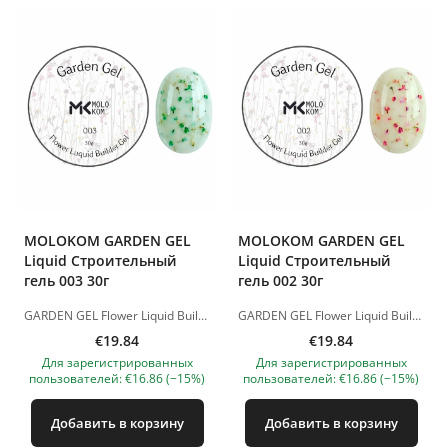
MOLOKOM GARDEN GEL
MOLOKOM GARDEN GEL
Liquid Строительный
Liquid Строительный
гель 003 30г
гель 002 30г
GARDEN GEL Flower Liquid Builder Gel - жидкий строительный гель с декоративными сухоцветами для создания нежных, воздушных и женственных дизайнов. Гель сочетает в себе прочность моделирующего материала и красивый цветочный эффект. Сухоцветы красиво смотрятся в покрытии, создавая эффект «цветочного сада» на ногтях. Подходит для укрепления натуральных ногтей, выравнивания ногтевой пластины, моделирования и создания декоративных floral-дизайнов. Материал самовыравнивается, удобен в работе и позволяет получить аккуратное, эстетичное покрытие без лишнего объёма. Преимущества: • жидкий строительный гель с сухоцветами; • подходит для укрепления и моделирования; • создаёт нежный цветочный эффект; • самовыравнивающаяся текстура; • подходит для натуральных, романтичных и весенне-летних дизайнов. Время полимеризации: LED-лампа — 60 секунд. Изображения продуктов носят иллюстративный характер. Если у вас есть какие-либо вопросы, мы всегда ждем вашего письма nanatallinn@gmail.com
GARDEN GEL Flower Liquid Builder Gel - жидкий строительный гель с декоративными сухоцветами для создания нежных, воздушных и женственных дизайнов. Гель сочетает в себе прочность моделирующего материала и красивый цветочный эффект. Сухоцветы красиво смотрятся в покрытии, создавая эффект «цветочного сада» на ногтях. Подходит для укрепления натуральных ногтей, выравнивания ногтевой пластины, моделирования и создания декоративных floral-дизайнов. Материал самовыравнивается, удобен в работе и позволяет получить аккуратное, эстетичное покрытие без лишнего объёма. Преимущества: • жидкий строительный гель с сухоцветами; • подходит для укрепления и моделирования; • создаёт нежный цветочный эффект; • самовыравнивающаяся текстура; • подходит для натуральных, романтичных и весенне-летних дизайнов. Время полимеризации: LED-лампа — 60 секунд. Изображения продуктов носят иллюстративный характер. Если у вас есть какие-либо вопросы, мы всегда ждем вашего письма nanatallinn@gmail.com
€19.84
€19.84
Для зарегистрированных
Для зарегистрированных
пользователей: €16.86 (−15%)
пользователей: €16.86 (−15%)
Добавить в корзину
Добавить в корзину