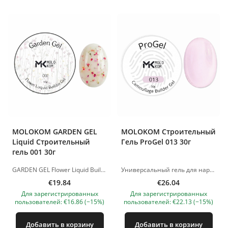
MOLOKOM GARDEN GEL
MOLOKOM Строительный
Liquid Строительный
Гель ProGel 013 30г
гель 001 30г
GARDEN GEL Flower Liquid Builder Gel - жидкий строительный гель с декоративными сухоцветами для создания нежных, воздушных и женственных дизайнов. Гель сочетает в себе прочность моделирующего материала и красивый цветочный эффект. Сухоцветы красиво смотрятся в покрытии, создавая эффект «цветочного сада» на ногтях. Подходит для укрепления натуральных ногтей, выравнивания ногтевой пластины, моделирования и создания декоративных floral-дизайнов. Материал самовыравнивается, удобен в работе и позволяет получить аккуратное, эстетичное покрытие без лишнего объёма. Преимущества: • жидкий строительный гель с сухоцветами; • подходит для укрепления и моделирования; • создаёт нежный цветочный эффект; • самовыравнивающаяся текстура; • подходит для натуральных, романтичных и весенне-летних дизайнов. Время полимеризации: LED-лампа — 60 секунд. Изображения продуктов носят иллюстративный характер. Если у вас есть какие-либо вопросы, мы всегда ждем вашего письма nanatallinn@gmail.com
Универсальный гель для наращивания и моделирования ногтей. Отлично подходит как для работы с длинными ногтями, так и для укрепления натуральной пластины. Можно использовать при наращивании как на нижние, так и на верхние формы. Поджимается примерно на 15-й секунде, в зависимости от лампы Очень жёсткий и прочный гель, при этом пластичный – идеально для моделирования арок. Обеспечивает тонкое, но прочное покрытие, не хрупкий даже в тонком слое. Удобный в выкладке и лёгкий в опиле. Консистенция и свойства Средняя вязкость, самовыравнивающаяся текстура. Экономичный расход материала. Консистенция удобна как для новичков, так и для опытных мастеров – сокращает время работы. Полимеризация LED-лампа – 60 секунд. UV 48 W – 2 минуты. Изображения продуктов носят иллюстративный характер. Если у вас есть какие-либо вопросы, мы всегда ждем вашего письма nanatallinn@gmail.com
€19.84
€26.04
Для зарегистрированных
Для зарегистрированных
пользователей: €16.86 (−15%)
пользователей: €22.13 (−15%)
Добавить в корзину
Добавить в корзину