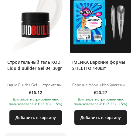
Строительный гель KODI
IMENKA Верхние формы
Liquid Builder Gel 04, 30gr
STILETTO 140шт
Liquid Builder Gel — строительный материал нового поколения с широким спектром профессионального применения. Идеально подходит для выравнивания и укрепления тонких, ломких и ослабленных ногтей, а также для наращивания в технике без опила, с верхними и нижними формами. Гель имеет умеренно жидкую консистенцию, приближенную к базе, благодаря чему легко набирается кистью, не растекается и отлично самовыравнивается. Основные преимущества: ✔ Жидкий моделирующий гель нового поколения ✔ Подходит для укрепления и выравнивания ✔ Идеален для тонких и ломких ногтей ✔ Отличное самовыравнивание ✔ Подходит для техники без опила ✔ Работа с верхними и нижними формами ✔ Удобное и экономичное нанесение Полимеризация: 90-120 секунд в светодиодной лампе или 2 минуты в УФ-лампе. Изображения товаров носят иллюстративный характер. Если у вас возникнут какие-либо вопросы, мы всегда ждем вашего письма по адресу nanatallinn@gmail.com
Верхние формы Изображения продуктов носят иллюстративный характер. Если у вас есть какие-либо вопросы, мы всегда ждем вашего письма nanatallinn@gmail.com
€16.12
€20.27
Для зарегистрированных
Для зарегистрированных
пользователей: €13.70 (−15%)
пользователей: €17.23 (−15%)
Добавить в корзину
Добавить в корзину