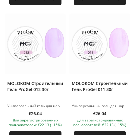
MOLOKOM Строительный
MOLOKOM Строительный
Гель ProGel 012 30г
Гель ProGel 011 30г
Универсальный гель для наращивания и моделирования ногтей. Отлично подходит как для работы с длинными ногтями, так и для укрепления натуральной пластины. Можно использовать при наращивании как на нижние, так и на верхние формы. Поджимается примерно на 15-й секунде, в зависимости от лампы Очень жёсткий и прочный гель, при этом пластичный – идеально для моделирования арок. Обеспечивает тонкое, но прочное покрытие, не хрупкий даже в тонком слое. Удобный в выкладке и лёгкий в опиле. Консистенция и свойства Средняя вязкость, самовыравнивающаяся текстура. Экономичный расход материала. Консистенция удобна как для новичков, так и для опытных мастеров – сокращает время работы. Полимеризация LED-лампа – 60 секунд. UV 48 W – 2 минуты. Изображения продуктов носят иллюстративный характер. Если у вас есть какие-либо вопросы, мы всегда ждем вашего письма nanatallinn@gmail.com
Универсальный гель для наращивания и моделирования ногтей. Отлично подходит как для работы с длинными ногтями, так и для укрепления натуральной пластины. Можно использовать при наращивании как на нижние, так и на верхние формы. Поджимается примерно на 15-й секунде, в зависимости от лампы Очень жёсткий и прочный гель, при этом пластичный – идеально для моделирования арок. Обеспечивает тонкое, но прочное покрытие, не хрупкий даже в тонком слое. Удобный в выкладке и лёгкий в опиле. Консистенция и свойства Средняя вязкость, самовыравнивающаяся текстура. Экономичный расход материала. Консистенция удобна как для новичков, так и для опытных мастеров – сокращает время работы. Полимеризация LED-лампа – 60 секунд. UV 48 W – 2 минуты. Изображения продуктов носят иллюстративный характер. Если у вас есть какие-либо вопросы, мы всегда ждем вашего письма nanatallinn@gmail.com
€26.04
€26.04
Для зарегистрированных
Для зарегистрированных
пользователей: €22.13 (−15%)
пользователей: €22.13 (−15%)