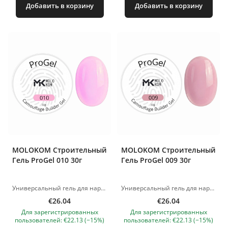
Добавить в корзину
Добавить в корзину
MOLOKOM Строительный
MOLOKOM Строительный
Гель ProGel 010 30г
Гель ProGel 009 30г
Универсальный гель для наращивания и моделирования ногтей. Отлично подходит как для работы с длинными ногтями, так и для укрепления натуральной пластины. Можно использовать при наращивании как на нижние, так и на верхние формы. Поджимается примерно на 15-й секунде, в зависимости от лампы Очень жёсткий и прочный гель, при этом пластичный – идеально для моделирования арок. Обеспечивает тонкое, но прочное покрытие, не хрупкий даже в тонком слое. Удобный в выкладке и лёгкий в опиле. Консистенция и свойства Средняя вязкость, самовыравнивающаяся текстура. Экономичный расход материала. Консистенция удобна как для новичков, так и для опытных мастеров – сокращает время работы. Полимеризация LED-лампа – 60 секунд. UV 48 W – 2 минуты. Изображения продуктов носят иллюстративный характер. Если у вас есть какие-либо вопросы, мы всегда ждем вашего письма nanatallinn@gmail.com
Универсальный гель для наращивания и моделирования ногтей. Отлично подходит как для работы с длинными ногтями, так и для укрепления натуральной пластины. Можно использовать при наращивании как на нижние, так и на верхние формы. Поджимается примерно на 15-й секунде, в зависимости от лампы Очень жёсткий и прочный гель, при этом пластичный – идеально для моделирования арок. Обеспечивает тонкое, но прочное покрытие, не хрупкий даже в тонком слое. Удобный в выкладке и лёгкий в опиле. Консистенция и свойства Средняя вязкость, самовыравнивающаяся текстура. Экономичный расход материала. Консистенция удобна как для новичков, так и для опытных мастеров – сокращает время работы. Полимеризация LED-лампа – 60 секунд. UV 48 W – 2 минуты. Изображения продуктов носят иллюстративный характер. Если у вас есть какие-либо вопросы, мы всегда ждем вашего письма nanatallinn@gmail.com
€26.04
€26.04
Для зарегистрированных
Для зарегистрированных
пользователей: €22.13 (−15%)
пользователей: €22.13 (−15%)