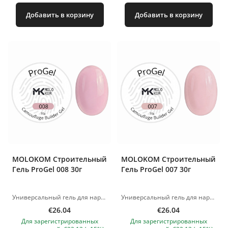
Добавить в корзину
Добавить в корзину
MOLOKOM Строительный
MOLOKOM Строительный
Гель ProGel 008 30г
Гель ProGel 007 30г
Универсальный гель для наращивания и моделирования ногтей. Отлично подходит как для работы с длинными ногтями, так и для укрепления натуральной пластины. Можно использовать при наращивании как на нижние, так и на верхние формы. Поджимается примерно на 15-й секунде, в зависимости от лампы Очень жёсткий и прочный гель, при этом пластичный – идеально для моделирования арок. Обеспечивает тонкое, но прочное покрытие, не хрупкий даже в тонком слое. Удобный в выкладке и лёгкий в опиле. Консистенция и свойства Средняя вязкость, самовыравнивающаяся текстура. Экономичный расход материала. Консистенция удобна как для новичков, так и для опытных мастеров – сокращает время работы. Полимеризация LED-лампа – 60 секунд. UV 48 W – 2 минуты. Изображения продуктов носят иллюстративный характер. Если у вас есть какие-либо вопросы, мы всегда ждем вашего письма nanatallinn@gmail.com
Универсальный гель для наращивания и моделирования ногтей. Отлично подходит как для работы с длинными ногтями, так и для укрепления натуральной пластины. Можно использовать при наращивании как на нижние, так и на верхние формы. Поджимается примерно на 15-й секунде, в зависимости от лампы Очень жёсткий и прочный гель, при этом пластичный – идеально для моделирования арок. Обеспечивает тонкое, но прочное покрытие, не хрупкий даже в тонком слое. Удобный в выкладке и лёгкий в опиле. Консистенция и свойства Средняя вязкость, самовыравнивающаяся текстура. Экономичный расход материала. Консистенция удобна как для новичков, так и для опытных мастеров – сокращает время работы. Полимеризация LED-лампа – 60 секунд. UV 48 W – 2 минуты. Изображения продуктов носят иллюстративный характер. Если у вас есть какие-либо вопросы, мы всегда ждем вашего письма nanatallinn@gmail.com
€26.04
€26.04
Для зарегистрированных
Для зарегистрированных