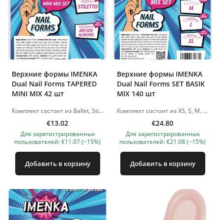
Верхние формы IMENKA
Верхние формы IMENKA
Dual Nail Forms TAPERED
Dual Nail Forms SET BASIK
MINI MIX 42 шт
MIX 140 шт
Комплект состоит из Ballet, Stiletto, Arched Almond, 1 шт × 14 размеров. Многоразовые пластиковые формы для наращивания ногтей. Способ применения: 1. Подготовьте ногтевую пластину к нанесению искусственного материала. 2. Выберите подходящий размер форм 3. Используя кисть-шпатель, нанесите необходимое количество моделирующего материала на форму. Распределите по поверхности. 4. Положите форму с материалом на ногтевую пластину на расстоянии 1-1,5 мм от кутикулы и прижмите. Нажатие должно быть средним по силе и равномерным. 5. При работе с акригелем/полигелем просушите по инструкции материала, с которым работаете. При работе с акриловыми системами материал просыхает на воздухе. 6. Снимите форму: возьмите за свободный край, поверните в сторону. 7. Подпилите материал в зоне кутикулы и свободный край ногтя для придания нужной формы Изображения продуктов носят иллюстративный характер. Если у вас есть какие-либо вопросы, мы всегда ждем вашего письма nanatallinn@gmail.com
Комплект состоит из XS, S, M, L, XL - по 2 шт * 14 размеров. Многоразовые пластиковые формы для наращивания ногтей. Способ применения: 1. Подготовьте ногтевую пластину к нанесению искусственного материала. 2. Выберите подходящий размер форм 3. Используя кисть-шпатель, нанесите необходимое количество моделирующего материала на форму. Распределите по поверхности. 4. Положите форму с материалом на ногтевую пластину на расстоянии 1-1,5 мм от кутикулы и прижмите. Нажатие должно быть средним по силе и равномерным. 5. При работе с акригелем/полигелем просушите по инструкции материала, с которым работаете. При работе с акриловыми системами материал просыхает на воздухе. 6. Снимите форму: возьмите за свободный край, поверните в сторону. 7. Подпилите материал в зоне кутикулы и свободный край ногтя для придания нужной формы Изображения продуктов носят иллюстративный характер. Если у вас есть какие-либо вопросы, мы всегда ждем вашего письма nanatallinn@gmail.com
€13.02
€24.80
Для зарегистрированных
Для зарегистрированных
пользователей: €11.07 (−15%)
пользователей: €21.08 (−15%)
Добавить в корзину
Добавить в корзину