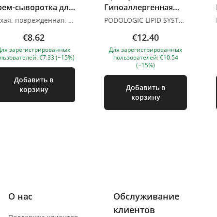
рем-сыворотка для
Гипоаллергенная
авершения
мазь от трещин на
Сухая, поврежденная, грубая кожа стоп, склонная к чрезмерному ороговеванию. Продукт рекомендуется использовать в конце лечения у подолога. Активные ингредиенты: экстракт прополиса экстракт торфа молозиво глицерин витамин Е Способ применения: нанести препарат на чистую и сухую кожу, оставить впитываться. Фотографии продуктов носят иллюстративный характер. Если у вас есть вопросы, мы всегда ждем вашего письма по адресу nanatallinn@gmail.com
PODOLOGIC LIPID SYSTEM – специализированная профессиональная линия по уходу за ногами, предназначенная для сухой, огрубевшей, потрескавшейся кожи со склонностью к кератозу. Оптимально подобранные ингредиенты препаратов на основе растительных эмолентов интенсивно смягчают, увлажняют и защищают эпидермис от чрезмерного ороговения и растрескивания. Содержащиеся в них дополнительные вещества с сильным успокаивающим эффектом уменьшают раздражение, стимулируют процессы заживления и регенерации поврежденной кожи на стопах. Препараты линии PODOLOGIC LIPID SYSTEM идеально подходят для профилактики диабетической стопы. Предназначение: сухая, огрубевшая и потрескавшаяся кожа на пятках, склонная к кератозу, профилактика диабетической стопы. СОСТАВ: мочевина (10%), аллантоин, бисаболол, витамин Е, натуральное эфирное масло лаванды. Объем: 75 мл Изображения продуктов носят иллюстративный характер. Если у вас есть какие-либо вопросы, мы всегда ждем вашего письма nanatallinn@gmail.com
ечения
ногах 75мл
€8.62
€12.40
аболеваний стоп
Для зарегистрированных
Для зарегистрированных
00мл
льзователей: €7.33 (−15%)
пользователей: €10.54
(−15%)
Добавить в
Добавить в
корзину
корзину
О нас
Обслуживание
клиентов