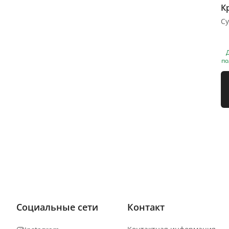
К
з
л
з
2
по
Социальные сети
Контакт