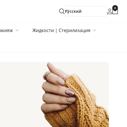
0
Русский
акияж
Жидкости | Стерилизация