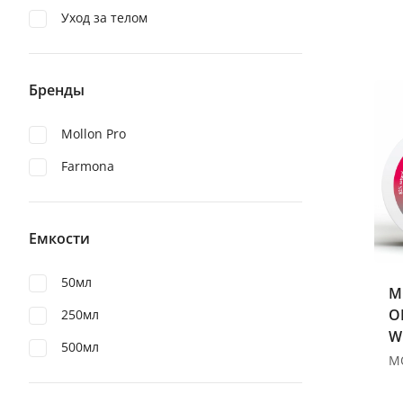
Уход за телом
Бренды
Mollon Pro
Farmona
Емкости
50мл
M
O
250мл
W
500мл
G
С
д