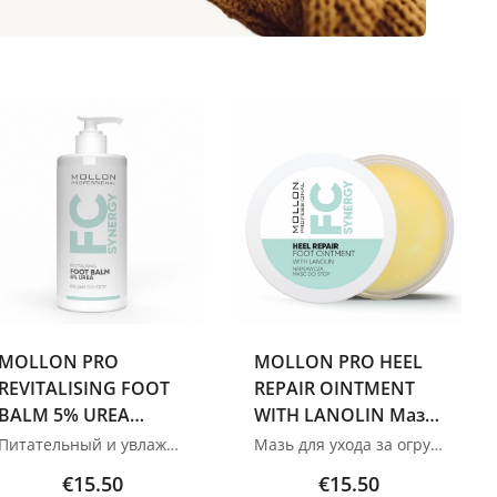
MOLLON PRO
MOLLON PRO HEEL
REVITALISING FOOT
REPAIR OINTMENT
BALM 5% UREA
WITH LANOLIN Мазь
Восстанавливающий
для ухода за
Питательный и увлажняющий бальзам для ног с мочевиной Профессиональный питательный и увлажняющий бальзам для ежедневного ухода за ногами. Легкая формула на основе мочевины, масла чайного дерева, натуральных масел и смягчающих компонентов. Поддерживает правильное функционирование кожи стоп, предотвращает чрезмерную сухость. Бальзам мягко смягчает и глубоко увлажняет кожу, предотвращая образование мозолей и трещин. Активные вещества обладают антисептическим и охлаждающим действием и противодействуют последствиям чрезмерного потоотделения. Бальзам быстро впитывается и не оставляет ощущения липкости. Способ применения: Мягкими массирующими движениями нанесите бальзам на чистую и сухую кожу пяток и оставьте до полного впитывания. АКТИВНЫЕ ИНГРЕДИЕНТЫ: Мочевина 5% Масло чайного дерева Масло перечной мяты Витамины: Е, А Изображения продуктов носят иллюстративный характер. Если у вас есть какие-либо вопросы, мы всегда ждем вашего письма nanatallinn@gmail.com
Мазь для ухода за огрубевшей, потрескавшейся и шероховатой кожей пяток. Восстанавливающая мазь для ухода за огрубевшей, потрескавшейся и шершавой кожей пяток. Успокаивающая формула активизирует естественный процесс регенерации, ускоряет заживление микроповреждений и эффективно смягчает и разглаживает кожу. Мазь обладает антисептическими, антибактериальными и противогрибковыми свойствами. При регулярном использовании улучшает эластичность и естественную упругость кожи пяток. &nbsp; Способ применения: Тщательно вотрите в очищенную кожу пяток 1-2 раза в день. &nbsp; Активные ингредиенты: Ланолин масло чайного дерева Витамин А &nbsp; Объём - 50 мл Изображения продуктов носят иллюстративный характер. Если у вас есть какие-либо вопросы, мы всегда ждем вашего письма nanatallinn@gmail.com
бальзам для ног с
пятками 50 мл
€15.50
€15.50
5% мочевины 250 мл