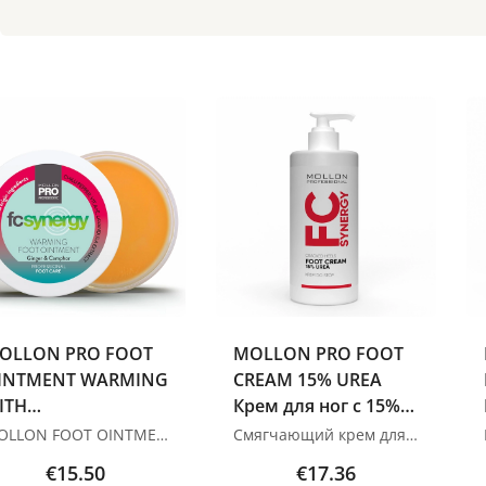
OLLON PRO FOOT
MOLLON PRO FOOT
INTMENT WARMING
CREAM 15% UREA
ITH
Крем для ног с 15%
INGER&CAMPHOR
мочевины 250 мл
MOLLON FOOT OINTMENT WARMING WITH GINGER &amp; CAMPHOR 50 ml — согревающая мазь для ухода за сухой кожей стоп. Средство содержит имбирь, камфору и капсаицин, которые помогают улучшить микроциркуляцию, создают приятное ощущение тепла и помогают уменьшить эффект холодных стоп. Формула также оказывает увлажняющее действие, смягчает кожу и делает стопы более гладкими и ухоженными. Преимущества: согревает кожу стоп; помогает улучшить микроциркуляцию; подходит при ощущении холодных стоп; содержит имбирь, камфору и капсаицин; увлажняет и смягчает сухую кожу; делает кожу стоп более гладкой; подходит для домашнего и профессионального ухода. Способ применения: Нанесите небольшое количество мази на чистую сухую кожу стоп и мягко помассируйте до впитывания. Для усиления согревающего эффекта после нанесения можно надеть носки. Объём: 50 ml. Изображения продуктов носят иллюстративный характер. Если у вас есть какие-либо вопросы, мы всегда ждем вашего письма nanatallinn@gmail.com
Смягчающий крем для потрескавшихся пяток с 15% мочевиной &nbsp; Профессиональный, интенсивно смягчающий крем, разработанный для ухода за сухой, утолщенной и потрескавшейся кожей пяток. Формула, основанная на 15% мочевине, масле зародышей пшеницы, а также натуральных маслах и смягчающих компонентах, обладает мощным смягчающим и отшелушивающим эффектом. Крем стимулирует микроциркуляцию в дерме, нормализует процесс кератинизации, поддерживает регенерацию и восстанавливает естественную структуру кожи. Он уменьшает ощущение шероховатости, оставляя кожу мягкой, гладкой и обновленной. Способ применения: Тщательно вотрите крем в очищенную и сухую кожу пяток и дайте ему впитаться. АКТИВНЫЕ ИНГРЕДИЕНТЫ: Мочевина 15% Масло зародышей пшеницы Масло ши Пантенол Изображения продуктов носят иллюстративный характер. Если у вас есть какие-либо вопросы, мы всегда ждем вашего письма nanatallinn@gmail.com
огревающая мазь
€15.50
€17.36
ля ухода за