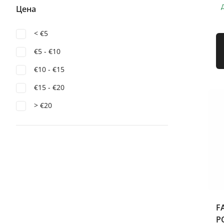
Цена
п
< €5
€5 - €10
€10 - €15
€15 - €20
> €20
F
P