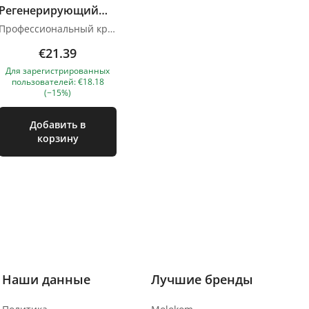
Регенерирующий
крем для ног 500мл
Профессиональный крем для ног для очень сухой кожи. Оптимально смазывает и глубоко увлажняет. Ингредиенты, содержащиеся в креме, эффективно регенерируют, ускоряют обновление и успокаивают раздражения. Ноги становятся нежными, гладкими и здоровыми. АКТИВНЫЕ ИНГРЕДИЕНТЫ: МОЧЕВИНА (10%), АЛЛАНТОИН, БИСАБОЛОЛ, ВИТАМИН Е, НАТУРАЛЬНОЕ ЭФИРНОЕ МАСЛО ЛАВАНДЫ. Изображения продуктов носят иллюстративный характер. Если у вас есть какие-либо вопросы, мы всегда ждем вашего письма nanatallinn@gmail.com
€21.39
Для зарегистрированных
пользователей: €18.18
(−15%)
Добавить в
корзину
Наши данные
Лучшие бренды