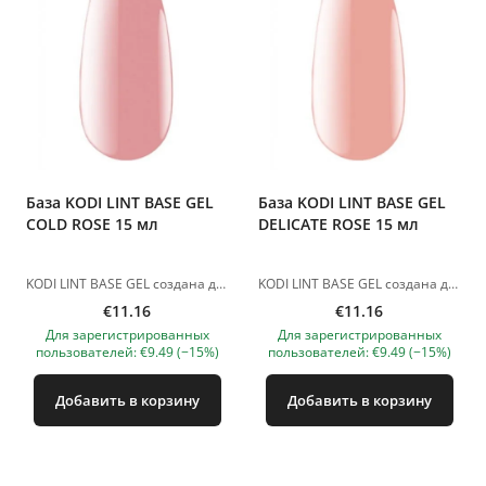
База KODI LINT BASE GEL
База KODI LINT BASE GEL
COLD ROSE 15 мл
DELICATE ROSE 15 мл
KODI LINT BASE GEL создана для слабых и хрупких ногтей. В его состав входят ультратонкие шелковые волокна, образующие прочную армированную сетку на ногтевой пластине. LED лампа - 60 сек. Изображения продуктов носят иллюстративный характер. Если у вас есть какие-либо вопросы, мы всегда ждем вашего письма nanatallinn@gmail.com
KODI LINT BASE GEL создана для слабых и хрупких ногтей. В его состав входят ультратонкие шелковые волокна, образующие прочную армированную сетку на ногтевой пластине. LED лампа - 60 сек. Изображения продуктов носят иллюстративный характер. Если у вас есть какие-либо вопросы, мы всегда ждем вашего письма nanatallinn@gmail.com
€11.16
€11.16
Для зарегистрированных
Для зарегистрированных
пользователей: €9.49 (−15%)
пользователей: €9.49 (−15%)
Добавить в корзину
Добавить в корзину