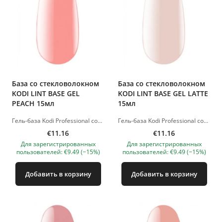
База со стекловолокном
База со стекловолокном
KODI LINT BASE GEL
KODI LINT BASE GEL LATTE
PEACH 15мл
15мл
Гель-база Kodi Professional создана для слабых и хрупких ногтей. В его состав входят ультратонкие шелковые волокна, образующие прочную армированную сетку на ногтевой пластине. LED лампа - 60 сек. Изображения продуктов носят иллюстративный характер. Если у вас есть какие-либо вопросы, мы всегда ждем вашего письма nanatallinn@gmail.com
Гель-база Kodi Professional создана для слабых и хрупких ногтей. В его состав входят ультратонкие шелковые волокна, образующие прочную армированную сетку на ногтевой пластине. LED лампа - 60 сек. Изображения продуктов носят иллюстративный характер. Если у вас есть какие-либо вопросы, мы всегда ждем вашего письма nanatallinn@gmail.com
€11.16
€11.16
Для зарегистрированных
Для зарегистрированных
пользователей: €9.49 (−15%)
пользователей: €9.49 (−15%)
Добавить в корзину
Добавить в корзину