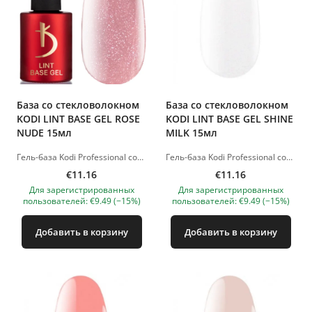
База со стекловолокном
База со стекловолокном
KODI LINT BASE GEL ROSE
KODI LINT BASE GEL SHINE
NUDE 15мл
MILK 15мл
Гель-база Kodi Professional создана для слабых и хрупких ногтей. В его состав входят ультратонкие шелковые волокна, образующие прочную армированную сетку на ногтевой пластине. LED лампа - 60 сек. Изображения продуктов носят иллюстративный характер. Если у вас есть какие-либо вопросы, мы всегда ждем вашего письма nanatallinn@gmail.com
Гель-база Kodi Professional создана для слабых и хрупких ногтей. В его состав входят ультратонкие шелковые волокна, образующие прочную армированную сетку на ногтевой пластине. LED лампа - 60 сек. Изображения продуктов носят иллюстративный характер. Если у вас есть какие-либо вопросы, мы всегда ждем вашего письма nanatallinn@gmail.com
€11.16
€11.16
Для зарегистрированных
Для зарегистрированных
пользователей: €9.49 (−15%)
пользователей: €9.49 (−15%)
Добавить в корзину
Добавить в корзину