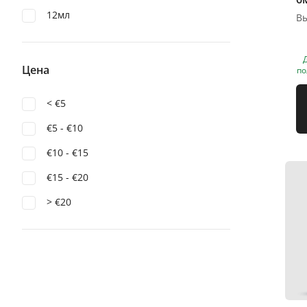
12мл
Цена
по
< €5
€5 - €10
€10 - €15
€15 - €20
> €20