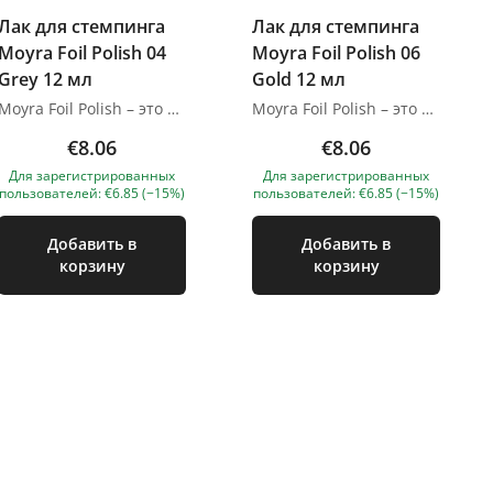
Лак для стемпинга
Лак для стемпинга
Moyra Foil Polish 04
Moyra Foil Polish 06
Grey 12 мл
Gold 12 мл
Moyra Foil Polish – это уникальный продукт, который высыхает на воздухе, имеет хорошую адгезию к фольге для ногтей, пигментным и эффектным порошкам. Он сохнет дольше, чем обычный лак или лак для стемпинга, поэтому стемпинг становится легче, оставляя больше времени для всего. Сохнет на воздухе 5-7 с Изображения продуктов носят иллюстративный характер. Если у вас есть какие-либо вопросы, мы всегда ждем вашего письма nanatallinn@gmail.com
Moyra Foil Polish – это уникальный продукт, который высыхает на воздухе, имеет хорошую адгезию к фольге для ногтей, пигментным и эффектным порошкам. Он сохнет дольше, чем обычный лак или лак для стемпинга, поэтому стемпинг становится легче, оставляя больше времени для всего. Сохнет на воздухе 5-7 с Изображения продуктов носят иллюстративный характер. Если у вас есть какие-либо вопросы, мы всегда ждем вашего письма natallinn@gmail.com
€8.06
€8.06
Для зарегистрированных
Для зарегистрированных
пользователей: €6.85 (−15%)
пользователей: €6.85 (−15%)
Добавить в
Добавить в
корзину
корзину