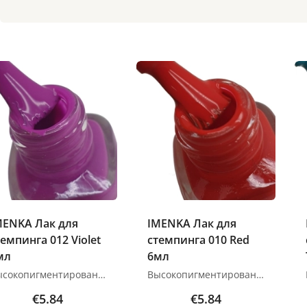
MENKA Лак для
IMENKA Лак для
темпинга 012 Violet
стемпинга 010 Red
мл
6мл
Высокопигментированный лак для стемпинга. Четко отпечатывается как на светлых оттенках, так и на темных. Применение: 1. Подготавливаем пластину, скребок, штамп с помощью средства для снятия лака. 2. Наносим на поверхность пластины. 3. С помощью скрапера распределяем лак по рисунку и убираем излишки под углом 45 градусов. 4. Легким перекатывающим движением переносим рисунок с пластины на штамп. 5. Если на подушечку штампа попали другие ненужные элементы, убираем их с помощью липкой ленты или скотча. 6. Переносим рисунок со штампа на поверхность ногтевой пластины легким и уверенным движением. 7. Спустя 10-15 секунд перекрываем топом и полимеризуем. Объём: 6 мл Высыхает на воздухе за 10-15 с Изображения продуктов носят иллюстративный характер. Если у вас есть какие-либо вопросы, мы всегда ждем вашего письма nanatallinn@gmail.com
Высокопигментированный лак для стемпинга. Четко отпечатывается как на светлых оттенках, так и на темных. Применение: 1. Подготавливаем пластину, скребок, штамп с помощью средства для снятия лака. 2. Наносим на поверхность пластины. 3. С помощью скрапера распределяем лак по рисунку и убираем излишки под углом 45 градусов. 4. Легким перекатывающим движением переносим рисунок с пластины на штамп. 5. Если на подушечку штампа попали другие ненужные элементы, убираем их с помощью липкой ленты или скотча. 6. Переносим рисунок со штампа на поверхность ногтевой пластины легким и уверенным движением. 7. Спустя 10-15 секунд перекрываем топом и полимеризуем. Объём: 6 мл Высыхает на воздухе за 10-15 с Изображения продуктов носят иллюстративный характер. Если у вас есть какие-либо вопросы, мы всегда ждем вашего письма nanatallinn@gmail.com
€5.84
€5.84