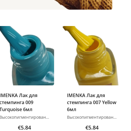
IMENKA Лак для
IMENKA Лак для
стемпинга 009
стемпинга 007 Yellow
Turquoise 6мл
6мл
Высокопигментированный лак для стемпинга. Четко отпечатывается как на светлых оттенках, так и на темных. Применение: 1. Подготавливаем пластину, скребок, штамп с помощью средства для снятия лака. 2. Наносим на поверхность пластины. 3. С помощью скрапера распределяем лак по рисунку и убираем излишки под углом 45 градусов. 4. Легким перекатывающим движением переносим рисунок с пластины на штамп. 5. Если на подушечку штампа попали другие ненужные элементы, убираем их с помощью липкой ленты или скотча. 6. Переносим рисунок со штампа на поверхность ногтевой пластины легким и уверенным движением. 7. Спустя 10-15 секунд перекрываем топом и полимеризуем. Объём: 6 мл Высыхает на воздухе за 10-15 с Изображения продуктов носят иллюстративный характер. Если у вас есть какие-либо вопросы, мы всегда ждем вашего письма nanatallinn@gmail.com
Высокопигментированный лак для стемпинга. Четко отпечатывается как на светлых оттенках, так и на темных. Применение: 1. Подготавливаем пластину, скребок, штамп с помощью средства для снятия лака. 2. Наносим на поверхность пластины. 3. С помощью скрапера распределяем лак по рисунку и убираем излишки под углом 45 градусов. 4. Легким перекатывающим движением переносим рисунок с пластины на штамп. 5. Если на подушечку штампа попали другие ненужные элементы, убираем их с помощью липкой ленты или скотча. 6. Переносим рисунок со штампа на поверхность ногтевой пластины легким и уверенным движением. 7. Спустя 10-15 секунд перекрываем топом и полимеризуем. Объём: 6 мл Высыхает на воздухе за 10-15 с Изображения продуктов носят иллюстративный характер. Если у вас есть какие-либо вопросы, мы всегда ждем вашего письма nanatallinn@gmail.com
€5.84
€5.84