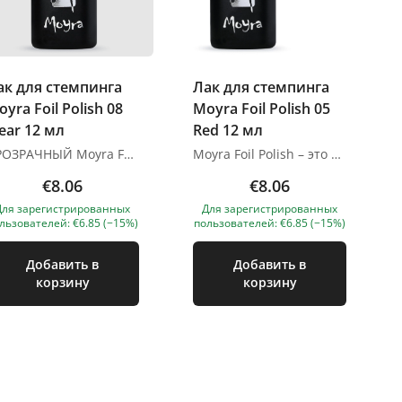
ак для стемпинга
Лак для стемпинга
yra Foil Polish 08
Moyra Foil Polish 05
ear 12 мл
Red 12 мл
ПРОЗРАЧНЫЙ Moyra Foil Polish – это уникальный продукт, который высыхает на воздухе, имеет хорошую адгезию к фольге для ногтей, пигментным и эффектным порошкам. Он сохнет дольше, чем обычный лак или лак для стемпинга, поэтому стемпинг становится легче, оставляя больше времени для всего. Сохнет на воздухе 5-7 сек Изображения продуктов носят иллюстративный характер. Если у вас есть какие-либо вопросы, мы всегда ждем вашего письма nanatallinn@gmail.com
Moyra Foil Polish – это уникальный продукт, который высыхает на воздухе, обладает хорошей адгезией к ногтевой фольге. Сохнет на воздухе 5-7 с. Изображения продуктов носят иллюстративный характер. Если у вас есть какие-либо вопросы, мы всегда ждем вашего письма nanatallinn@gmail.com
€8.06
€8.06
Для зарегистрированных
Для зарегистрированных
льзователей: €6.85 (−15%)
пользователей: €6.85 (−15%)
Добавить в
Добавить в
корзину
корзину