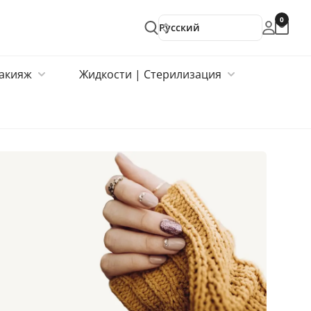
0
Русский
акияж
Жидкости | Стерилизация