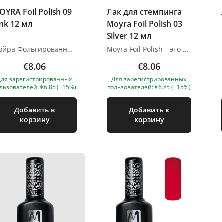
OYRA Foil Polish 09
Лак для стемпинга
ink 12 мл
Moyra Foil Polish 03
Silver 12 мл
Мойра Фольгированный лак для стемпинга – это уникальный продукт, который высыхает на воздухе, обладает хорошей адгезией к ногтевой фольге, пигменту и действует порошками. Он сохнет дольше, чем обычная или штамповочная полировка, поэтому облегчает штамповку, оставляя больше времени для всего. Высыхает на воздухе 5-7 с
Moyra Foil Polish – это уникальный продукт, который высыхает на воздухе, имеет хорошую адгезию к фольге для ногтей, пигментным и эффектным порошкам. Он сохнет дольше, чем обычный лак или лак для стемпинга, поэтому стемпинг становится легче, оставляя больше времени для всего. Сохнет на воздухе 5-7 с Изображения продуктов носят иллюстративный характер. Если у вас есть какие-либо вопросы, мы всегда ждем вашего письма nanatallinn@gmail.com
€8.06
€8.06
Для зарегистрированных
Для зарегистрированных
льзователей: €6.85 (−15%)
пользователей: €6.85 (−15%)
Добавить в
Добавить в
корзину
корзину