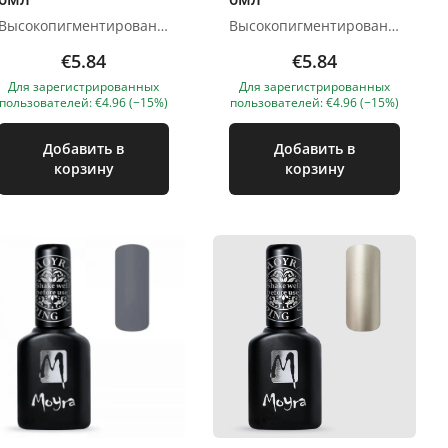
Высокопигментированный лак для стемпинга. Четко отпечатывается как на светлых оттенках, так и на темных. Применение: 1. Подготавливаем пластину, скребок, штамп с помощью средства для снятия лака. 2. Наносим на поверхность пластины. 3. С помощью скрапера распределяем лак по рисунку и убираем излишки под углом 45 градусов. 4. Легким перекатывающим движением переносим рисунок с пластины на штамп. 5. Если на подушечку штампа попали другие ненужные элементы, убираем их с помощью липкой ленты или скотча. 6. Переносим рисунок со штампа на поверхность ногтевой пластины легким и уверенным движением. 7. Спустя 10-15 секунд перекрываем топом и полимеризуем. Объём: 6 мл Высыхает на воздухе за 10-15 с Изображения продуктов носят иллюстративный характер. Если у вас есть какие-либо вопросы, мы всегда ждем вашего письма nanatallinn@gmail.com
Высокопигментированный лак для стемпинга. Четко отпечатывается как на светлых оттенках, так и на темных. Применение: 1. Подготавливаем пластину, скребок, штамп с помощью средства для снятия лака. 2. Наносим на поверхность пластины. 3. С помощью скрапера распределяем лак по рисунку и убираем излишки под углом 45 градусов. 4. Легким перекатывающим движением переносим рисунок с пластины на штамп. 5. Если на подушечку штампа попали другие ненужные элементы, убираем их с помощью липкой ленты или скотча. 6. Переносим рисунок со штампа на поверхность ногтевой пластины легким и уверенным движением. 7. Спустя 10-15 секунд перекрываем топом и полимеризуем. Объём: 6 мл Высыхает на воздухе за 10-15 с Изображения продуктов носят иллюстративный характер. Если у вас есть какие-либо вопросы, мы всегда ждем вашего письма nanatallinn@gmail.com
€5.84
€5.84
Для зарегистрированных
Для зарегистрированных
пользователей: €4.96 (−15%)
пользователей: €4.96 (−15%)
Добавить в
Добавить в
корзину
корзину