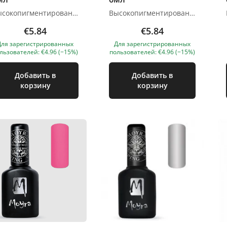
Высокопигментированный лак для стемпинга. Четко отпечатывается как на светлых оттенках, так и на темных. Применение: 1. Подготавливаем пластину, скребок, штамп с помощью средства для снятия лака. 2. Наносим на поверхность пластины. 3. С помощью скрапера распределяем лак по рисунку и убираем излишки под углом 45 градусов. 4. Легким перекатывающим движением переносим рисунок с пластины на штамп. 5. Если на подушечку штампа попали другие ненужные элементы, убираем их с помощью липкой ленты или скотча. 6. Переносим рисунок со штампа на поверхность ногтевой пластины легким и уверенным движением. 7. Спустя 10-15 секунд перекрываем топом и полимеризуем. Объём: 6 мл Высыхает на воздухе за 10-15 с Изображения продуктов носят иллюстративный характер. Если у вас есть какие-либо вопросы, мы всегда ждем вашего письма nanatallinn@gmail.com
Высокопигментированный лак для стемпинга. Четко отпечатывается как на светлых оттенках, так и на темных. Применение: 1. Подготавливаем пластину, скребок, штамп с помощью средства для снятия лака. 2. Наносим на поверхность пластины. 3. С помощью скрапера распределяем лак по рисунку и убираем излишки под углом 45 градусов. 4. Легким перекатывающим движением переносим рисунок с пластины на штамп. 5. Если на подушечку штампа попали другие ненужные элементы, убираем их с помощью липкой ленты или скотча. 6. Переносим рисунок со штампа на поверхность ногтевой пластины легким и уверенным движением. 7. Спустя 10-15 секунд перекрываем топом и полимеризуем. Объём: 6 мл Высыхает на воздухе за 10-15 с Изображения продуктов носят иллюстративный характер. Если у вас есть какие-либо вопросы, мы всегда ждем вашего письма nanatallinn@gmail.com
€5.84
€5.84
Для зарегистрированных
Для зарегистрированных
льзователей: €4.96 (−15%)
пользователей: €4.96 (−15%)
Добавить в
Добавить в
корзину
корзину