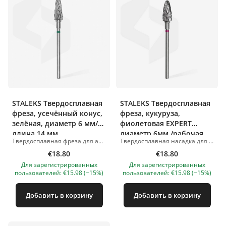
STALEKS Твердосплавная
STALEKS Твердосплавная
фреза, усечённый конус,
фреза, кукуруза,
зелёная, диаметр 6 мм/
фиолетовая EXPERT
длина 14 мм
диаметр 6мм /рабочая
Твердосплавная фреза для аппаратного маникюра и педикюра. Зелёная насечка высокой жёсткости. Форма «усечённый конус» предназначена для коррекции искусственных ногтей, снятия искусственного материала, а также обработки кожи стоп и подушечек пальцев. Применение в маникюре: коррекция тонкого искусственного материала; удаление излишков материала; обработка отслоек в боковых валиках. Применение в педикюре и подологии: обработка ороговевшей кожи и мозолей. Изготовлена из высококачественного металла. Устойчива к коррозии, подходит для всех видов дезинфекции и стерилизации. Фотографии товаров иллюстративные. Если у вас есть вопросы, мы всегда ждем вашего письма на nanatallinn@gmail.com
Твердосплавная насадка для аппаратного маникюра/педикюра. Фиолетовая насечка грубой жёсткости. Форма «кукурузка» для коррекции искусственных ногтей, удаления гель-лака и твёрдых покрытий. Необходимо соблюдать рекомендуемые обороты; использование на более высоких оборотах может привести к травме клиента. В маникюре: Коррекция наращённых ногтей. Подготовка к наращиванию искусственных ногтей. Коррекция ногтевой пластины. Аккуратно снимает материал и оставляет ровную поверхность. В процессе работы материал удаляется маленькими стружками, а не в виде пыли. В области педикюра/подологии: Обработка ороговевших участков кожи. Обработка натоптышей и мозолей. Высококачественный металл. Подходит для всех видов стерилизации и дезинфекции. Устойчива к коррозии. Фотографии товаров иллюстративные. Если у вас есть вопросы, мы всегда ждем вашего письма на nanatallinn@gmail.com
часть 14мм
€18.80
€18.80
Для зарегистрированных
Для зарегистрированных
пользователей: €15.98 (−15%)
пользователей: €15.98 (−15%)
Добавить в корзину
Добавить в корзину