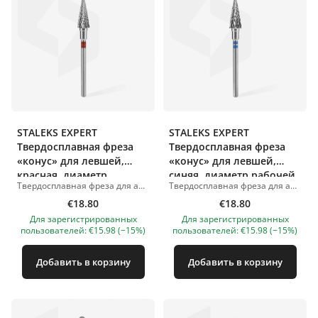
STALEKS EXPERT
STALEKS EXPERT
Твердосплавная фреза
Твердосплавная фреза
«конус» для левшей,
«конус» для левшей,
красная, диаметр
синяя, диаметр рабочей
Твердосплавная фреза для аппаратного маникюра и педикюра. Красная насечка мягкой жёсткости. Форма «конус» предназначена для коррекции искусственных ногтей, снятия искусственного материала, а также обработки кожи стоп и подушечек пальцев. Применение в маникюре: коррекция тонкого искусственного материала; удаление излишков материала; обработка отслоек в боковых ногтевых валиках. Применение в педикюре и подологии: обработка ороговевшей кожи, натоптышей и мозолей. Изготовлена из высококачественного металла. Подходит для всех видов дезинфекции и стерилизации. Устойчива к коррозии. Фотографии товаров иллюстративные. Если у вас есть вопросы, мы всегда ждем вашего письма на nanatallinn@gmail.com
Твердосплавная фреза для аппаратного маникюра и педикюра. Синяя насечка средней жёсткости. Форма «конус» предназначена для коррекции искусственных ногтей, снятия искусственного материала, а также обработки кожи стоп и подушечек пальцев. Применение в маникюре: коррекция тонкого искусственного материала; удаление излишков материала; обработка отслоек в боковых ногтевых валиках. Применение в педикюре и подологии: обработка ороговевшей кожи, натоптышей и мозолей. Изготовлена из высококачественного металла. Подходит для всех видов дезинфекции и стерилизации. Устойчива к коррозии. Фотографии товаров иллюстративные. Если у вас есть вопросы, мы всегда ждем вашего письма на nanatallinn@gmail.com
рабочей части 6 мм,
части 6 мм, длина
длина рабочей части 14
€18.80
рабочей части 14 мм
€18.80
мм
Для зарегистрированных
Для зарегистрированных
пользователей: €15.98 (−15%)
пользователей: €15.98 (−15%)
Добавить в корзину
Добавить в корзину