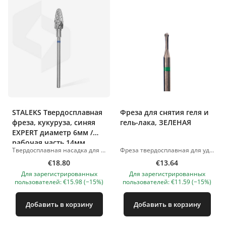
STALEKS Твердосплавная
Фреза для снятия геля и
фреза, кукуруза, синяя
гель-лака, ЗЕЛЕНАЯ
EXPERT диаметр 6мм /
рабочая часть 14мм
Твердосплавная насадка для аппаратного маникюра/педикюра. Форма «кукурузка» для коррекции искусственных ногтей, удаления гель-лака и твёрдых покрытий. Необходимо соблюдать рекомендуемые обороты; использование на более высоких оборотах может привести к травме клиента. В маникюре: Коррекция наращённых ногтей. Подготовка к наращиванию искусственных ногтей. Коррекция ногтевой пластины. Аккуратно снимает материал и оставляет ровную поверхность. В процессе работы материал удаляется маленькими стружками, а не в виде пыли. В области педикюра/подологии: Обработка ороговевших участков кожи. Обработка натоптышей и мозолей. Высококачественный металл. Подходит для всех видов стерилизации и дезинфекции. Устойчива к коррозии. Фотографии товаров иллюстративные. Если у вас есть вопросы, мы всегда ждем вашего письма на nanatallinn@gmail.com
Фреза твердосплавная для удаления стержневых мозолей, зеленая 1.6 Фотографии продукции носят иллюстративный характер. Если у вас есть вопросы, мы всегда ждем вашего письма по адресу nanatallinn@gmail.com
€18.80
€13.64
Для зарегистрированных
Для зарегистрированных
пользователей: €15.98 (−15%)
пользователей: €11.59 (−15%)
Добавить в корзину
Добавить в корзину