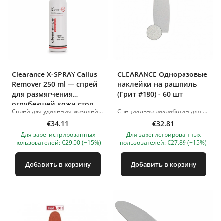
Clearance X-SPRAY Callus
CLEARANCE Одноразовые
Remover 250 ml — спрей
наклейки на рашпиль
для размягчения
(Грит #180) - 60 шт
огрубевшей кожи стоп
Спрей для удаления мозолей Clearance X-SPRAY — профессиональный спрей для педикюра, предназначенный для быстрого размягчения огрубевшей кожи, мозолей и натоптышей на стопах. Средство помогает сделать кожу мягче и гладче без использования острых инструментов. Формула с гликолевой кислотой, 20% мочевиной, экстрактом сахарного тростника, экстрактом апельсина и витамином Е обеспечивает эффективный уход за сухой и огрубевшей кожей. Спрей удобен в использовании, подходит как для профессионального педикюра в салоне, так и для самостоятельного использования дома. Преимущества Clearance X-SPRAY: быстро размягчает огрубевшую крышку стопора; помогает удалить натоптыши и сухие участки кожи; подходит для профессионального педикюра и домашнего ухода; Для этого не требуется использование острых инструментов; удобный формат спрея; Подходит как для женщин, так и для мужчин. Активные ингредиенты: Гликолевая кислота способствует мягкому отшелушиванию ороговевших клеток кожи. Мочевина 20% — помогает смягчить и разгладить сухую, огрубевшую кожу. Экстракт сахарного тростника — природный источник AHA-кислот. Экстракт апельсина освежает кожу и помогает улучшить ощущение чистоты. Витамин Е питает, смягчает и поддерживает комфорт кожи после процедуры. Способ применения: Перед использованием встряхните бутылку. Распылите средство на огрубевшую кожу стопы. Подождите около 20 секунд. Аккуратно обработайте кожу пилочкой для педикюра или подходящим инструментом для педикюра. Тщательно смойте средство водой и высушите кожу. Для достижения наилучших результатов нанесите на ноги питательный крем. Меры предосторожности: Только для наружного применения. Изготовьте сигнал на повреждённую трубку, музыкальные капли и глаза. При повторном разражении выберите правильное использование. Хранить в недоступном для детей месте. Объём: 250 мл Изображения товаров носят иллюстративный характер. Если у вас возникнут какие-либо вопросы, мы всегда ждем вашего письма по адресу nanatallinn@gmail.com
Специально разработан для эргономичного рашпиля, с помощью технологии Smart Glue. Инновационная и уникальная технология от компании Clearance, обеспечивающая неподвижность наклейки во время шлифовки и ее легкое удаление после процедуры. Доступны 3 типа абразивных файлов: Красная наклейка (зернистость 80): для удаления огрубевшей кожи. Черный стикер (зернистость 120): средней шероховатости, для шлифования и удаления сухой кожи. Серая наклейка (зебра) (зернистость 180): для шлифовки. Изображения продуктов носят иллюстративный характер. Если у вас есть какие-либо вопросы, мы всегда ждем вашего письма nanatallinn@gmail.com
€34.11
€32.81
Для зарегистрированных
Для зарегистрированных
пользователей: €29.00 (−15%)
пользователей: €27.89 (−15%)
Добавить в корзину
Добавить в корзину