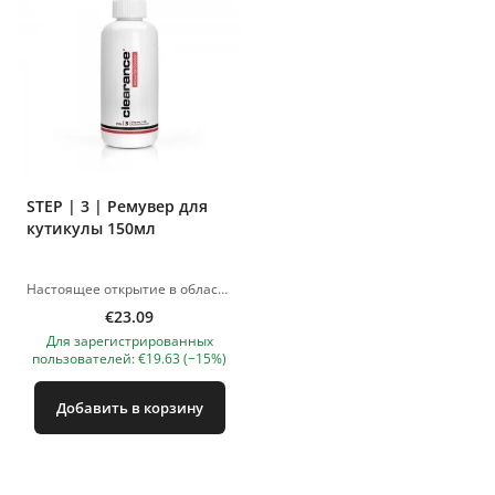
STEP | 3 | Ремувер для
кутикулы 150мл
Настоящее открытие в области педикюра и маникюра – средство бренда Clearance для удаления кутикулы (кожи у основания ногтя). Продукт легко удаляет кутикулу, исключая риск порезов и обеспечивая идеальный маникюр/педикюр в короткие сроки. Сертифицирован Израильской диабетической ассоциацией. NB! Данную продукцию можно приобрести только после ознакомительного семинара. Изображения продуктов носят иллюстративный характер. Если у вас есть какие-либо вопросы, мы всегда ждем вашего письма nanatallinn@gmail.com
€23.09
Для зарегистрированных
пользователей: €19.63 (−15%)
Добавить в корзину