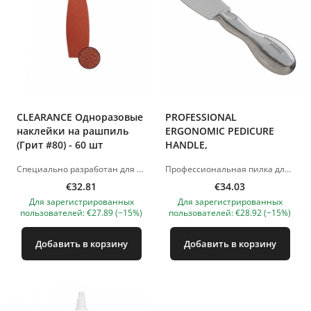
CLEARANCE Одноразовые
PROFESSIONAL
наклейки на рашпиль
ERGONOMIC PEDICURE
(Грит #80) - 60 шт
HANDLE,
Специально разработан для эргономичного рашпиля, с помощью технологии Smart Glue. Инновационная и уникальная технология от компании Clearance, обеспечивающая неподвижность наклейки во время шлифовки и ее легкое удаление после процедуры. Доступны 3 типа абразивных файлов: Красная наклейка (зернистость 80): для удаления огрубевшей кожи. Черный стикер (зернистость 120): средней шероховатости, для шлифования и удаления сухой кожи. Серая наклейка (зебра) (зернистость 180): для шлифовки. Изображения продуктов носят иллюстративный характер. Если у вас есть какие-либо вопросы, мы всегда ждем вашего письма nanatallinn@gmail.com
Профессиональная пилка для педикюра изготовлена ​​из высококачественного стального сплава Золинген. Удобная форма ручки обеспечивает мастеру максимальный комфорт при шлифовке и полную безопасность при удалении огрубевшей кожи и волдырей. Доступны 3 вида абразивных наклеек для швов. Эргономичная ручка напильника обеспечивает надежный и надежный захват. Движения выполняются с помощью мышц предплечья, плечевого сустава и плеча с большой точностью и силой, что предотвращает чрезмерное напряжение мелких мышц запястья. Сочетание эргономичных швов и абразивных наклеек Smart Glue обеспечивает максимальную безопасность и эффективность процедуры. Безопасен для использования при сахарном диабете и особенно при огрубевшей коже. Изображения продуктов носят иллюстративный характер. Если у вас есть какие-либо вопросы, мы всегда ждем вашего письма nanatallinn@gmail.com
€32.81
€34.03
Для зарегистрированных
Для зарегистрированных
пользователей: €27.89 (−15%)
пользователей: €28.92 (−15%)
Добавить в корзину
Добавить в корзину