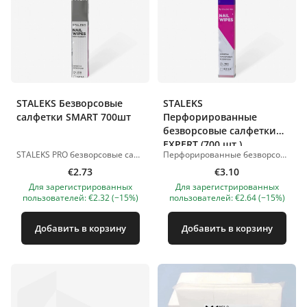
STALEKS Безворсовые
STALEKS
салфетки SMART 700шт
Перфорированные
безворсовые салфетки
EXPERT (700 шт.)
STALEKS PRO безворсовые салфетки SMART WS-700/1 Размер: 4,5 × 4,5 см | Количество в упаковке: 700 шт. Плотные. Прочные. Универсальные. Профессиональные безворсовые салфетки, предназначенные для тщательного обезжиривания ногтевой пластины, работы с плотными материалами, очистки инструментов и кистей, а также для подготовки ногтей к сложным покрытиям. Идеально подходят для всех видов маникюра и педикюра Безворсовая поверхность – гарантирует чистый результат без микроволокон Высокая впитывающая способность Плотность и прочность, облегчающие работу с различными жидкостями и гелями Подходят как для профессионального, так и для домашнего использования Изображения продуктов носят иллюстративный характер. Если у вас есть какие-либо вопросы, мы всегда ждем вашего письма nanatallinn@gmail.com
Перфорированные безворсовые салфетки EXPERT бережно удаляют липкий слой гель-лака, акрила и биогеля. Они также идеально подходят для обезжиривания натуральных и искусственных ногтевых пластин, не оставляя ворса. Используются в профессиональных целях при выполнении маникюра и педикюра, а также для очистки кистей от геля и акрила. Характеристики: Материал: спанбонд. 700 штук в упаковке. Размер салфетки: 4,5*4,5 см. Перфорированный, розовый. Основные характеристики: Абсолютно без ворса. Предназначено для профессионального использования при маникюре и педикюре. Мягкий на ощупь. Высокая влагопоглощающая способность материала. Для очистки ногтевой пластины удалите лак и липкий слой. Для одноразового использования. Абсолютно гигиенично. Изображения продуктов носят иллюстративный характер. Если у вас есть какие-либо вопросы, мы всегда ждем вашего письма nanatallinn@gmail.com
€2.73
€3.10
Для зарегистрированных
Для зарегистрированных
пользователей: €2.32 (−15%)
пользователей: €2.64 (−15%)
Добавить в корзину
Добавить в корзину