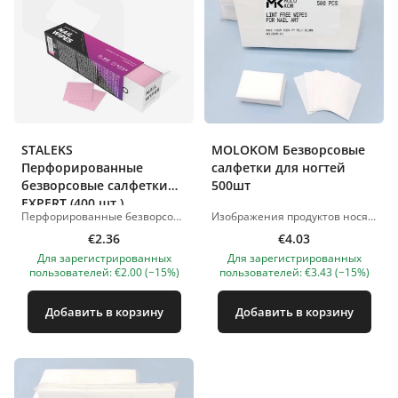
STALEKS
MOLOKOM Безворсовые
Перфорированные
салфетки для ногтей
безворсовые салфетки
500шт
EXPERT (400 шт.)
Перфорированные безворсовые салфетки EXPERT бережно удаляют липкий слой гель-лака, акрила и биогеля. Они также идеально подходят для обезжиривания натуральных и искусственных ногтевых пластин, не оставляя ворса. Используются в профессиональных целях при выполнении маникюра и педикюра, а также для очистки кистей от геля и акрила. Характеристики: Материал: спанбонд. 400 штук в упаковке. Размер салфетки: 4,5*4,5 см. Перфорированный, розовый. Размер упаковки: 5,2 см * 19,2 см. Основные характеристики: Абсолютно без ворса. Предназначено для профессионального использования при маникюре и педикюре. Мягкий на ощупь. Высокая влагопоглощающая способность материала. Для очистки ногтевой пластины удалите лак и липкий слой. Для одноразового использования. Абсолютно гигиенично. Изображения продуктов носят иллюстративный характер. Если у вас есть какие-либо вопросы, мы всегда ждем вашего письма nanatallinn@gmail.com
Изображения продуктов носят иллюстративный характер. Если у вас есть какие-либо вопросы, мы всегда ждем вашего письма nanatallinn@gmail.com
€2.36
€4.03
Для зарегистрированных
Для зарегистрированных
пользователей: €2.00 (−15%)
пользователей: €3.43 (−15%)
Добавить в корзину
Добавить в корзину