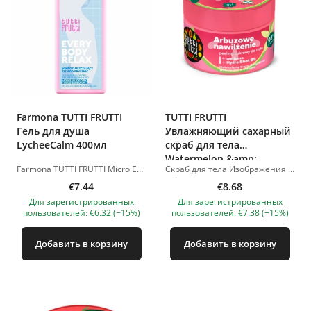
Farmona TUTTI FRUTTI
TUTTI FRUTTI
Гель для душа
Увлажняющий сахарный
LycheeCalm 400мл
скраб для тела
Watermelon &amp;
Farmona TUTTI FRUTTI Micro Exfoliating Shower Gel LycheeCalm с салициловой и гликолевой кислотами, 400 мл Ароматный и обновляющий гель для душа от Tutti Frutti, который не только нежно очищает кожу, но и обеспечивает мягкий микропилинг благодаря сочетанию салициловой и гликолевой кислот. Обогащенный экстрактом личи, гель восстанавливает сияние кожи, выравнивает ее текстуру и улучшает тон. Основные преимущества: Нежно очищает и освежает Удаляет омертвевшие клетки кожи Повышает гладкость и мягкость кожи Нежный аромат - расслабляет тело и разум Подходит для ежедневного использования Веганская формула Для душа или ванны Изображения продуктов носят иллюстративный характер. Если у вас есть вопросы, мы всегда ждем вашего письма по адресу nanatallinn@gmail.com
Скраб для тела Изображения продуктов носят иллюстративный характер. Если у вас есть какие-либо вопросы, мы всегда ждем вашего письма nanatallinn@gmail.com
Verbena 300 г
€7.44
€8.68
Для зарегистрированных
Для зарегистрированных
пользователей: €6.32 (−15%)
пользователей: €7.38 (−15%)
Добавить в корзину
Добавить в корзину