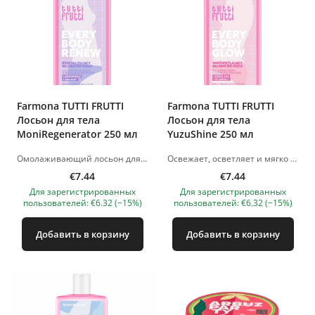
Farmona TUTTI FRUTTI
Farmona TUTTI FRUTTI
Лосьон для тела
Лосьон для тела
MoniRegenerator 250 мл
YuzuShine 250 мл
Омолаживающий лосьон для тела с аминокислотами и керамидами - идеально подходит для сухой и ослабленной кожи. Аминокислоты и керамиды интенсивно питают и увлажняют. Делает кожу гладкой, эластичной и свежей Сладкий аромат бергамота, флердоранжа и розы с нотками сандалового дерева и ванили - для приятного ежедневного использования Наслаждайтесь гладкой и здоровой кожей каждый день! Изображения продуктов носят иллюстративный характер. Если у вас есть вопросы, мы всегда ждем вашего письма на адрес nanatallinn@gmail.com
Освежает, осветляет и мягко выравнивает тон кожи. Легкая текстура быстро впитывается, оставляя кожу гладкой, увлажненной и сияющей. Яркий аромат юдзу заряжает энергией и радует при каждом использовании. Осветляющий лосьон для тела с AHA-кислотами и витамином С для серой, уставшей кожи. Мягко разглаживает и отшелушивает Осветляет и заряжает энергией Мгновенное и длительное сияние Содержит микрочастицы для блеска Свежий аромат юдзу, апельсина и персика заряжает позитивом. Изображения продуктов носят иллюстративный характер. Если у вас есть вопросы, мы всегда ждем вашего письма на адрес nanatallinn@gmail.com
€7.44
€7.44
Для зарегистрированных
Для зарегистрированных
пользователей: €6.32 (−15%)
пользователей: €6.32 (−15%)
Добавить в корзину
Добавить в корзину