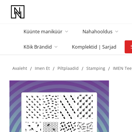
Küünte maniküür
Nahahooldus
Kõik Brändid
Komplektid | Sarjad
Avaleht
/
Imen Et
/
Piltplaadid
/
Stamping
/
IMEN Tee