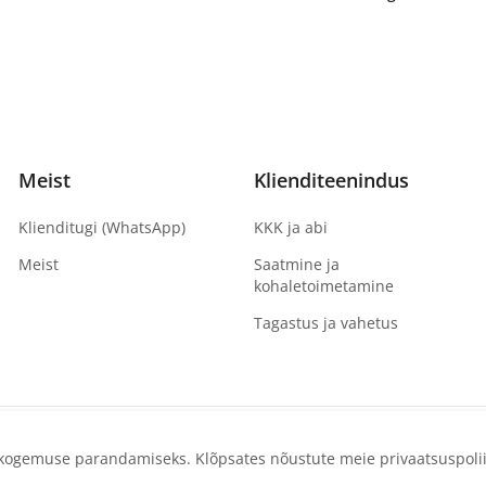
Meist
Klienditeenindus
Klienditugi (WhatsApp)
KKK ja abi
Meist
Saatmine ja
kohaletoimetamine
Tagastus ja vahetus
e kogemuse parandamiseks. Klõpsates nõustute meie privaatsuspolii