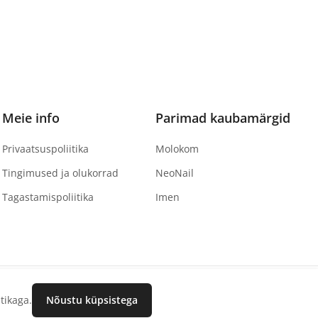
Meie info
Parimad kaubamärgid
Privaatsuspoliitika
Molokom
Tingimused ja olukorrad
NeoNail
Tagastamispoliitika
Imen
tikaga.
Nõustu küpsistega