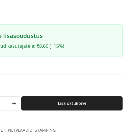
e lisasoodustus
ud kasutajatele: €8.66 (−15%)
Lisa ostukorvi
 ET
,
PILTPLAADID
,
STAMPING