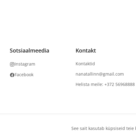
Sotsiaalmeedia
Kontakt
Kontaktid
Instagram
nanatallinn@gmail.com
Facebook
Helista meile: +372 56968888
Autoriõigus
©
2026
NaNails.eu
Kõik õigused kaitstud
See sait kasutab küpsiseid tei