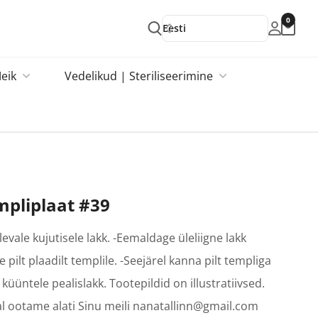
0
Eesti
eik
Vedelikud | Steriliseerimine
pliplaat #39
levale kujutisele lakk. -Eemaldage üleliigne lakk
e pilt plaadilt templile. -Seejärel kanna pilt templiga
küüntele pealislakk. Tootepildid on illustratiivsed.
l ootame alati Sinu meili nanatallinn@gmail.com