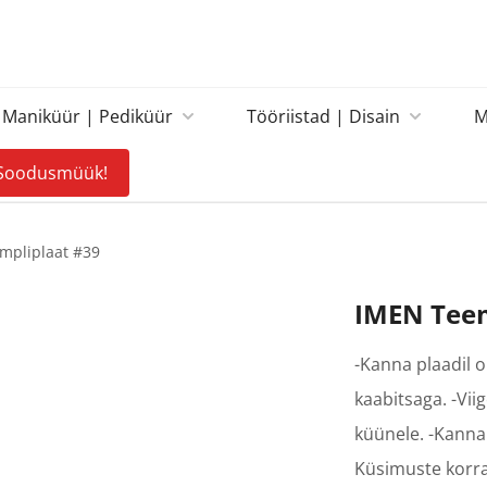
Maniküür | Pediküür
Tööriistad | Disain
M
Soodusmüük!
mpliplaat #39
IMEN Teem
-Kanna plaadil o
kaabitsaga. -Viig
küünele. -Kanna 
Küsimuste korra