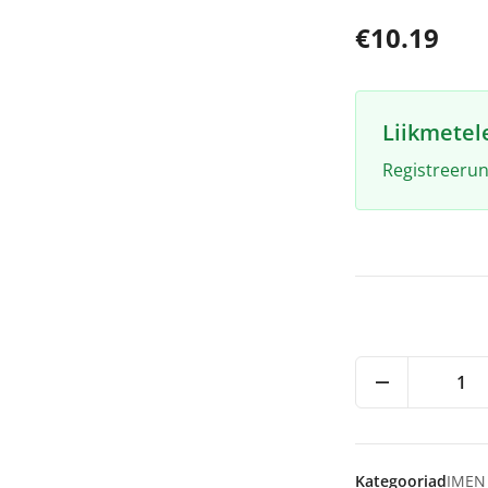
€10.19
Liikmetel
Registreerun
1
Kategooriad
IMEN