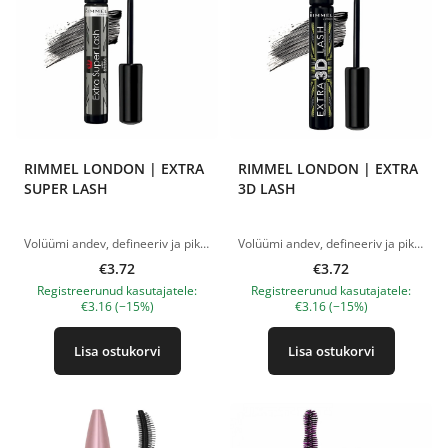
RIMMEL LONDON | EXTRA
RIMMEL LONDON | EXTRA
SUPER LASH
3D LASH
Volüümi andev, defineeriv ja pikendav ripsmetušš • Annab volüümi ka kõige väiksematele ripsmetele • Määratleb ripsmed nurgast nurka • 3D-hari lööb, katab ja tõstab iga ripsme
Volüümi andev, defineeriv ja pikendav ripsmetušš • Annab volüümi ka kõige väiksematele ripsmetele • Määratleb ripsmed nurgast nurka • 3D-hari lööb, katab ja tõstab iga ripsme
€3.72
€3.72
Registreerunud kasutajatele:
Registreerunud kasutajatele:
€3.16 (−15%)
€3.16 (−15%)
Lisa ostukorvi
Lisa ostukorvi