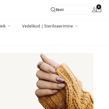
0
Eesti
eik
Vedelikud | Steriliseerimine