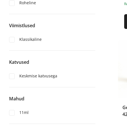
Roheline
R
Viimistlused
Klassikaline
Katvused
Keskmise katvusega
Mahud
Ge
11ml
4