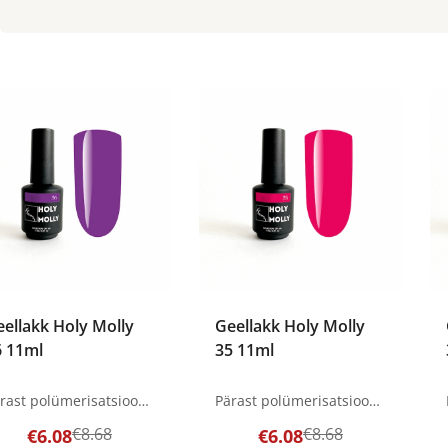
ellakk Holy Molly
Geellakk Holy Molly
6 11ml
35 11ml
Pärast polümerisatsiooni võib värvi muuta LED lamp - 60 sek. Tootepildid on illustratiivsed. Küsimuste korral ootame alati Sinu meili nanatallinn@gmail.com
Pärast polümerisatsiooni võib värvi muuta LED lamp - 60 sek. Tootepildid on illustratiivsed. Küsimuste korral ootame alati Sinu meili nanatallinn@gmail.com
€8.68
€8.68
€6.08
€6.08