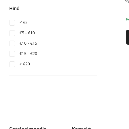
Hind
R
< €5
€5 - €10
€10 - €15
€15 - €20
> €20