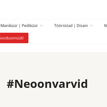
Maniküür | Pediküür
Tööriistad | Disain
M
Soodusmüük!
#
Neoonvarvid