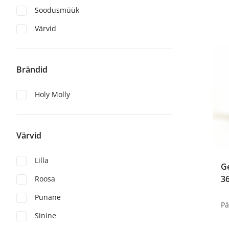
Soodusmüük
Värvid
Brändid
Holy Molly
Värvid
Lilla
Ge
3
Roosa
Punane
Sinine