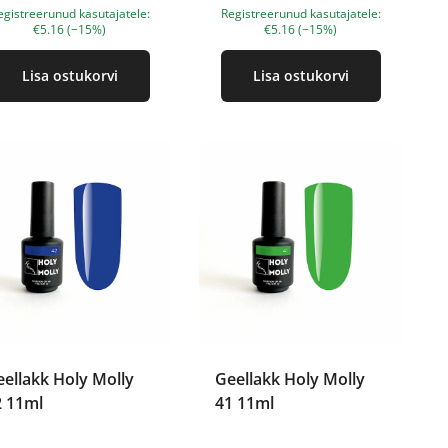
egistreerunud kasutajatele:
Registreerunud kasutajatele:
€5.16 (−15%)
€5.16 (−15%)
Lisa ostukorvi
Lisa ostukorvi
ellakk Holy Molly
Geellakk Holy Molly
2 11ml
41 11ml