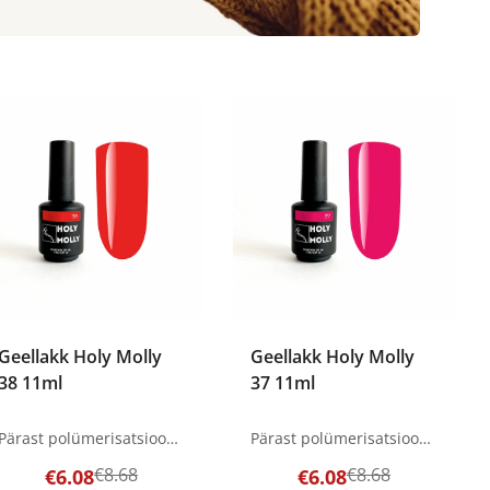
Geellakk Holy Molly
Geellakk Holy Molly
38 11ml
37 11ml
Pärast polümerisatsiooni võib värvi muuta LED lamp - 60 sek. Tootepildid on illustratiivsed. Küsimuste korral ootame alati Sinu meili nanatallinn@gmail.com
Pärast polümerisatsiooni võib värvi muuta LED lamp - 60 sek. Tootepildid on illustratiivsed. Küsimuste korral ootame alati Sinu meili nanatallinn@gmail.com
€8.68
€8.68
€6.08
€6.08