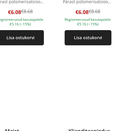
Pärast polümerisatsiooni võib värvi muuta LED lamp - 60 sek. Tootepildid on illustratiivsed. Küsimuste korral ootame alati Sinu meili nanatallinn@gmail.com
Pärast polümerisatsiooni võib värvi muuta LED lamp - 60 sek. Tootepildid on illustratiivsed. Küsimuste korral ootame alati Sinu meili nanatallinn@gmail.com
€8.68
€8.68
€6.08
€6.08
egistreerunud kasutajatele:
Registreerunud kasutajatele:
€5.16 (−15%)
€5.16 (−15%)
Lisa ostukorvi
Lisa ostukorvi