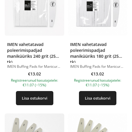
IMEN vahetatavad
IMEN vahetatavad
poleerimispadjad
poleerimispadjad
maniküüriks 240 grit (25
maniküüriks 180 grit (25
tk)
tk)
IMEN Buffing Pads for Manicure 240 grit on ühekordsed isekleepuvad poleerimispadjad, mis on mõeldud kasutamiseks IMEN korduvkasutatava plastikust alusega. Pehme polsterdatud pind võimaldab küüsi ja nahka delikaatselt ning kontrollitult töödelda. Karedus 240 grit sobib naturaalse küüneplaadi õrnaks matistamiseks ja silumiseks, viimistlemiseks, väikeste ebatasasuste eemaldamiseks, küünte ettevalmistamiseks katte pealekandmiseks ning naha delikaatseks töötlemiseks viilmaniküüris. Liimikiht kinnitab poleerimispadja protseduuri ajal kindlalt alusele. Pärast kasutamist saab vahetatava padja hõlpsalt eemaldada ja ära visata, mis võimaldab kasutada iga kliendi jaoks uut abrasiivi ning järgida professionaalseid hügieeninõudeid. Eelised karedus 240 grit; pehme polsterdatud pind; sobib naturaalsete küünte delikaatseks töötlemiseks; kasutatav maniküüris ja viilmaniküüris; sobib küüneplaadi matistamiseks ja lõplikuks silumiseks; isekleepuv tagakülg; kindel fikseerimine töö ajal; ühekordseks kasutamiseks; sobib professionaalseks tööks; võimaldab kasutada iga kliendi jaoks uut poleerimispatja. Pakendis: 25 tk. IMEN plastikust alus müüakse eraldi. Tootepildid on illustratiivsed. Küsimuste korral ootame alati Sinu meili nanatallinn@gmail.com
IMEN Buffing Pads for Manicure 180 grit on ühekordsed isekleepuvad poleerimispadjad, mis on mõeldud kasutamiseks IMEN korduvkasutatava plastikust alusega. &nbsp; Pehme polsterdatud pind võimaldab küüsi töödelda tavapäraste viilidega võrreldes delikaatsemalt ja kontrollitumalt. Karedus 180 grit sobib küüneplaadi tasandamiseks ja matistamiseks, ebatasasuste silumiseks, naturaalsete ja kunstküünte ettevalmistamiseks katte pealekandmiseks ning tihedamate ja karedamate nahapiirkondade töötlemiseks viilmaniküüris. &nbsp; Liimikiht kinnitab poleerimispadja protseduuri ajal kindlalt alusele. Pärast kasutamist saab vahetatava padja hõlpsalt eemaldada ja ära visata, mis võimaldab kasutada iga kliendi jaoks uut abrasiivi ning järgida professionaalseid hügieeninõudeid. Eelised karedus 180 grit; pehme polsterdatud pind; sobib maniküüriks ja viilmaniküüriks; sobib naturaalsetele ja kunstküüntele; kasutatakse küüneplaadi matistamiseks ja silumiseks; isekleepuv tagakülg; kindel fikseerimine töö ajal; ühekordseks kasutamiseks; sobib professionaalseks tööks; võimaldab kasutada iga kliendi jaoks uut poleerimispatja. &nbsp; Pakendis: 25 tk. &nbsp; IMEN plastikust alus müüakse eraldi. Tootepildid on illustratiivsed. Küsimuste korral ootame alati Sinu meili nanatallinn@gmail.com
€13.02
€13.02
Registreerunud kasutajatele:
Registreerunud kasutajatele:
€11.07 (−15%)
€11.07 (−15%)
Lisa ostukorvi
Lisa ostukorvi