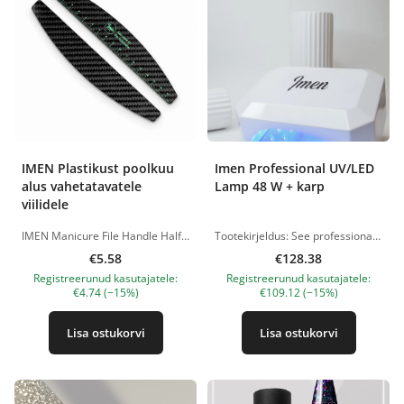
IMEN Plastikust poolkuu
Imen Professional UV/LED
alus vahetatavatele
Lamp 48 W + karp
viilidele
IMEN Manicure File Handle Half Moon on mugav poolkuu kujuline korduvkasutatav alus, mis on mõeldud isekleepuvate vahetatavate abrasiivide ja poleerimispatjade kinnitamiseks. Ergonoomiline kuju võimaldab mugavalt töötada nii sirge kui ka ümara küljega. Alus sobib küünte pikkuse ja kuju korrigeerimiseks, naturaalsete ja kunstküünte viilimiseks, külgvallide töötlemiseks ning küüneplaadi ettevalmistamiseks. Sobib kasutamiseks mitte ainult klassikalises maniküüris, vaid ka viilmaniküüris. Naha ja küünenaha piirkonna õrnaks töötlemiseks on soovitatav valida sobiva karedusega pehmed vahetatavad abrasiivid. Eelised korduvkasutatav alus; mugav Half Moon ehk poolkuu kuju; sobib isekleepuvatele vahetatavatele viilidele ja poleerimispatjadele; kasutatav klassikalises maniküüris ja viilmaniküüris; mugav töötamiseks külgvallide ja küünenaha piirkonnas; võimaldab kasutada iga kliendi jaoks uut ühekordset abrasiivi; sobib professionaalseks ja koduseks kasutamiseks. Mõõdud: 17,8 × 2,85 × 0,1 cm. Kasutamine: Kinnitage vahetatav abrasiivne viil plastikust alusele ja kasutage töövahendit küünte ning küüneplaadi ümbruse naha õrnaks töötlemiseks. Pärast kasutamist eemaldage kasutatud viil ja puhastage alus vastavalt töövahendite hooldusjuhistele. Tootepildid on illustratiivsed. Küsimuste korral ootame alati Sinu meili nanatallinn@gmail.com
Tootekirjeldus: See professionaalne maniküürilamp on varustatud LED-valgustusega, mis kuivatab kiiresti ja mugavalt nii UV- kui ka LED-geele. Seade on loodud mugavust ja mitmekülgsust silmas pidades: komplektis on eemaldatav peegelkattega alus optimaalse valgustuse tagamiseks. Aluse eemaldamisel saab lampi kasutada ka pediküüriks. Peamised omadused: Sisseehitatud andur automaatseks sisselülitamiseks Taimeri valikud: 10, 30, 60 ja 90 sekundit Madala temperatuuri režiim (90 sekundit), et vältida põletustunnet kuivatamise ajal Võimsus: 48 W Varustatud 36 LED/UV dioodiga: UV 365 nm, LED 405 nm Vastupidav konstruktsioon — LED-dioodid ei vaja vahetamist Lisainfo: Tootepildid on illustratiivse iseloomuga. Kui teil on küsimusi, ootame alati teie kirja: nanatallinn@gmail.com
€5.58
€128.38
Registreerunud kasutajatele:
Registreerunud kasutajatele:
€4.74 (−15%)
€109.12 (−15%)
Lisa ostukorvi
Lisa ostukorvi