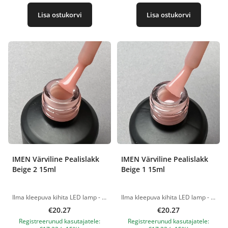
Lisa ostukorvi
Lisa ostukorvi
IMEN Värviline Pealislakk
IMEN Värviline Pealislakk
Beige 2 15ml
Beige 1 15ml
Ilma kleepuva kihita LED lamp - 60 sek. Tootepildid on illustratiivsed. Küsimuste korral ootame alati Sinu meili nanatallinn@gmail.com
Ilma kleepuva kihita LED lamp - 60 sek. Tootepildid on illustratiivsed. Küsimuste korral ootame alati Sinu meili nanatallinn@gmail.com
€20.27
€20.27
Registreerunud kasutajatele:
Registreerunud kasutajatele: