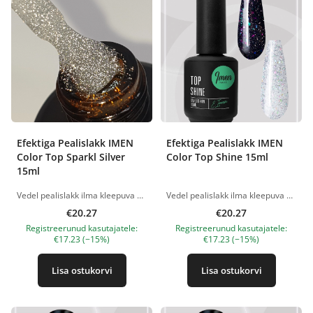
Efektiga Pealislakk IMEN
Efektiga Pealislakk IMEN
Color Top Sparkl Silver
Color Top Shine 15ml
15ml
Vedel pealislakk ilma kleepuva kihita, šimmeriga. Poolläbipaistev kate. REFLEKTIIV! Polümerisatsioon - mitte vähem kui 30 sek. 48W lambis. Ei lähe kollaseks kuni 3 nädalat kandes. Rakendus: Kandke värvilise geellaki peale. Täieliku polümerisatsiooni aeg on 2 minutit LED/UV 48 W lambis. Tootepildid on illustratiivsed. Küsimuste korral ootame alati Sinu meili nanatallinn@gmail.com
Vedel pealislakk ilma kleepuva kihita, šimmeriga. Poolläbipaistev kate. Polümerisatsioon - mitte vähem kui 30 sek. 48W lambis. Ei lähe kollaseks kuni 3 nädalat kandes. Rakendus: Kandke värvilise geellaki peale. Täieliku polümerisatsiooni aeg on 2 minutit LED/UV 48 W lambis. Tootepildid on illustratiivsed. Küsimuste korral ootame alati Sinu meili nanatallinn@gmail.com
€20.27
€20.27
Registreerunud kasutajatele:
Registreerunud kasutajatele:
€17.23 (−15%)
€17.23 (−15%)
Lisa ostukorvi
Lisa ostukorvi