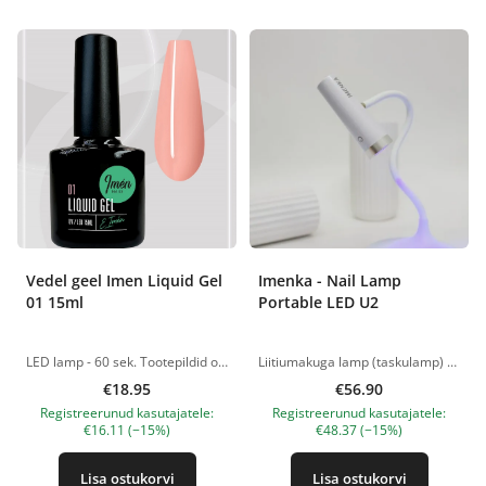
Vedel geel Imen Liquid Gel
Imenka - Nail Lamp
01 15ml
Portable LED U2
LED lamp - 60 sek. Tootepildid on illustratiivsed. Küsimuste korral ootame alati Sinu meili nanatallinn@gmail.com
Liitiumakuga lamp (taskulamp) vahepealseks polümerisatsiooniks: peamised omadused ja eelised Kas otsite usaldusväärset ja mugavat lahendust polümeersete materjalide, nagu geelid, polügeelid, alused ja geellakid, vahepealseks polümerisatsiooniks? Esitleme teile liitiumakuga LED-lampi (taskulampi), mis vastab kõigile kaasaegsetele nõuetele. Peamised omadused: Võimsus: 3W Lainepikkus: 395-405 nm liitiumaku Taskulambi suurus: 34*101mm Aluse suurus: 118*320mm Mitmekülgne kasutamine: Taskulampi saab kasutada üksi või alusel, võimaldades valida erinevateks olukordadeks kõige mugavama lahenduse. Komplekt sisaldab kõike, mida vajate: pakendis on taskulambiga alus, C-tüüpi kaabel ja üksikasjalikud juhised, mis garanteerivad mugava kasutamise ja seadistamise. Pikk garantiiaeg: oleme oma toodete kvaliteedis kindlad, seega anname 3-kuulise garantii. See võimaldab teil olla kindel selle toote töökindluses ja vastupidavuses. Kompaktne ja stabiilne alus: Lambi põhi on kompaktne ja tagab suurepärase stabiilsuse. Tänu sellele tulete ilma täiendava abita iseseisvalt toime tippvormide küünepikendustega ja geeliotstega. Ärge jätke kasutamata võimalust osta vahepealseks polümerisatsiooniks liitiumakuga LED-lamp (taskulamp) ja nautige oma professionaalse maniküüri tulemusi igal ajal! Tootepildid on illustratiivsed. Küsimuste korral ootame alati Sinu meili nanatallinn@gmail.com
€18.95
€56.90
Registreerunud kasutajatele:
Registreerunud kasutajatele:
€16.11 (−15%)
€48.37 (−15%)
Lisa ostukorvi
Lisa ostukorvi