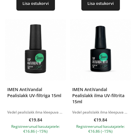
Lisa ostukorvi
Lisa ostukorvi
IMEN AntiVandal
IMEN AntiVandal
Pealislakk UV-filtriga 15ml
Pealislakk ilma UV-filtrita
15ml
Vedel pealislakk ilma kleepuva kihita, vastupidav väikestele kriimustustele. Sisaldab UV-filtreid, sobib heledatele toonidele. Ei lähe kollaseks kuni 3 nädalat kandes. Rakendus: Kandke värvilise geellaki peale.Täieliku polümerisatsiooni aeg on 2 minutit LED/UV 48 W lambis. Tootepildid on illustratiivsed. Küsimuste korral ootame alati Sinu meili nanatallinn@gmail.com
Vedel pealislakk ilma kleepuva kihita, vastupidav väikestele kriimustustele. Ei sisalda UV-filtreid, sobib tumedate toonide ja neooni katmiseks. Ei lähe kollaseks kuni 3 nädalat kandes. Rakendus: Kandke värvilise geellaki peale. Täieliku polümerisatsiooni aeg on 2 minutit. LED/UV 48 W lambis. Tootepildid on illustratiivsed. Küsimuste korral ootame alati Sinu meili nanatallinn@gmail.com
€19.84
€19.84
Registreerunud kasutajatele:
Registreerunud kasutajatele:
€16.86 (−15%)
€16.86 (−15%)