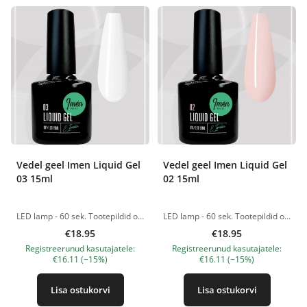
Vedel geel Imen Liquid Gel
Vedel geel Imen Liquid Gel
03 15ml
02 15ml
LED lamp - 60 sek. Tootepildid on illustratiivsed. Küsimuste korral ootame alati Sinu meili nanatallinn@gmail.com
LED lamp - 60 sek. Tootepildid on illustratiivsed. Küsimuste korral ootame alati Sinu meili nanatallinn@gmail.com
€18.95
€18.95
Registreerunud kasutajatele:
Registreerunud kasutajatele:
€16.11 (−15%)
€16.11 (−15%)
Lisa ostukorvi
Lisa ostukorvi