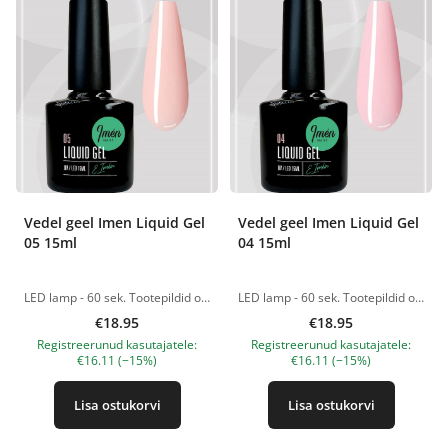
Vedel geel Imen Liquid Gel
Vedel geel Imen Liquid Gel
05 15ml
04 15ml
LED lamp - 60 sek. Tootepildid on illustratiivsed. Küsimuste korral ootame alati Sinu meili nanatallinn@gmail.com
LED lamp - 60 sek. Tootepildid on illustratiivsed. Küsimuste korral ootame alati Sinu meili nanatallinn@gmail.com
€18.95
€18.95
Registreerunud kasutajatele:
Registreerunud kasutajatele:
€16.11 (−15%)
€16.11 (−15%)
Lisa ostukorvi
Lisa ostukorvi