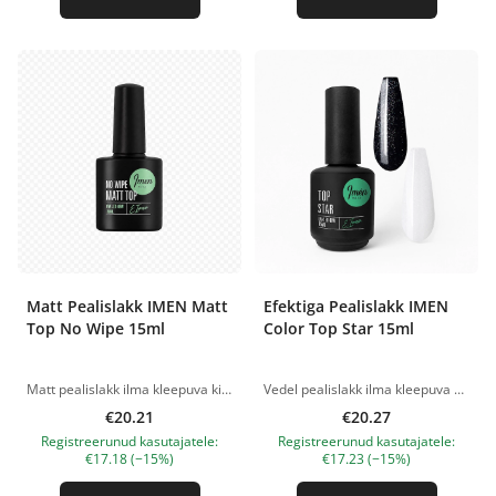
Matt Pealislakk IMEN Matt
Efektiga Pealislakk IMEN
Top No Wipe 15ml
Color Top Star 15ml
Matt pealislakk ilma kleepuva kihita. Ei lähe kollaseks kuni 3 nädalat kandes. Rakendus: Kandke värvilise geellaki peale. Täieliku polümerisatsiooni aeg on 2 minutit. LED/UV 48 W lambis. Tootepildid on illustratiivsed. Küsimuste korral ootame alati Sinu meili nanatallinn@gmail.com
Vedel pealislakk ilma kleepuva kihita, multišimmeriga. Poolläbipaistev kate. Polümerisatsioon - mitte vähem kui 30 sek. 48W lambis. Ei lähe kollaseks kuni 3 nädalat kandes. Rakendus: Kandke värvilise geellaki peale. Täieliku polümerisatsiooni aeg on 2 minutit LED/UV 48 W lambis. Tootepildid on illustratiivsed. Küsimuste korral ootame alati Sinu meili nanatallinn@gmail.com
€20.21
€20.27
Registreerunud kasutajatele:
Registreerunud kasutajatele:
€17.18 (−15%)
€17.23 (−15%)