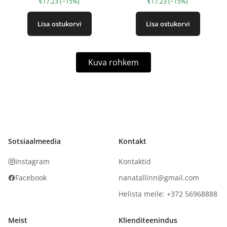
€17.23 (−15%)
€17.23 (−15%)
Lisa ostukorvi
Lisa ostukorvi
Kuva rohkem
Sotsiaalmeedia
Kontakt
Instagram
Kontaktid
Facebook
nanatallinn@gmail.com
Helista meile: +372 56968888
Meist
Klienditeenindus