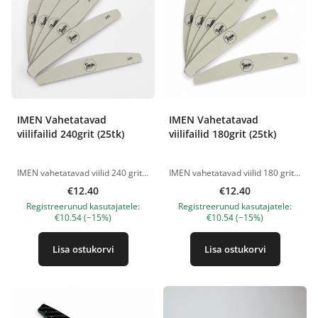
IMEN Vahetatavad
IMEN Vahetatavad
viilifailid 240grit (25tk)
viilifailid 180grit (25tk)
IMEN vahetatavad viilid 240 grit on ühekordsed isekleepuvad poolkuu kujulised viilid, mis on mõeldud kasutamiseks IMEN plastikust vahetatavate viilide alusega. Pehme 240 grit abrasiivsus sobib naturaalsete küünte pikkuse ja kuju õrnaks korrigeerimiseks, küüneplaadi pinna silumiseks, viimistlemiseks ning naha delikaatseks töötlemiseks viilmaniküüris. Tugev liimikiht kinnitab viili töö ajal kindlalt alusele. Pärast protseduuri saab kasutatud abrasiivi hõlpsalt eemaldada ja ära visata, mis aitab järgida klientidega töötamisel hügieeninõudeid. Eelised abrasiivsus 240 grit; sobib naturaalsete küünte õrnaks töötlemiseks; Half Moon ehk poolkuu kuju; isekleepuv tagakülg; kindel fikseerimine töö ajal; ühekordseks kasutamiseks; mugav professionaalseks tööks; võimaldab kasutada iga kliendi jaoks uut viili. Pakendis: 25 tk. IMEN plastikust alus müüakse eraldi. Tootepildid on illustratiivsed. Küsimuste korral ootame alati Sinu meili nanatallinn@gmail.com
IMEN vahetatavad viilid 180 grit on ühekordsed isekleepuvad poolkuu kujulised viilid, mis on mõeldud kasutamiseks IMEN plastikust vahetatavate viilide alusega. Karedus 180 grit sobib küünte pikkuse ja kuju korrigeerimiseks, naturaalsete ja kunstküünte viilimiseks, küüneplaadi ettevalmistamiseks ning tugevamate nahapiirkondade töötlemiseks viilmaniküüris. Tugev liimikiht kinnitab viili töö ajal kindlalt alusele. Pärast protseduuri saab kasutatud abrasiivi hõlpsalt eemaldada ja ära visata, mis aitab järgida klientidega töötamisel hügieeninõudeid. Eelised karedus 180 grit; sobib maniküüriks ja viilmaniküüriks; Half Moon ehk poolkuu kuju; isekleepuv tagakülg; kindel fikseerimine töö ajal; ühekordseks kasutamiseks; mugav professionaalseks tööks; võimaldab kasutada iga kliendi jaoks uut viili. Pakendis: 25 tk. IMEN plastikust alus müüakse eraldi. Tootepildid on illustratiivsed. Küsimuste korral ootame alati Sinu meili nanatallinn@gmail.com
€12.40
€12.40
Registreerunud kasutajatele:
Registreerunud kasutajatele:
€10.54 (−15%)
€10.54 (−15%)
Lisa ostukorvi
Lisa ostukorvi