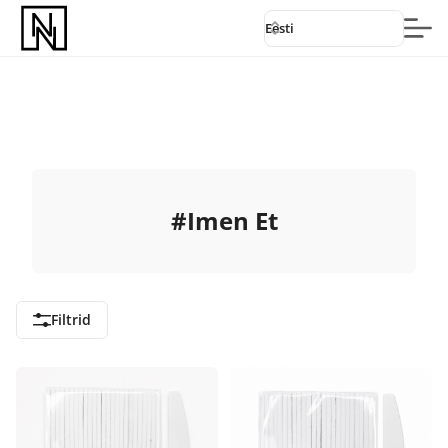
Eesti
#
Imen Et
Filtrid