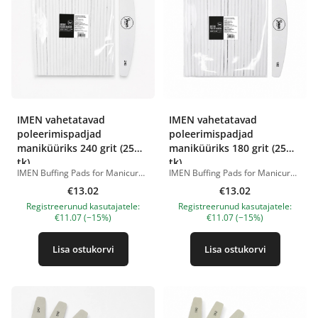
IMEN vahetatavad
IMEN vahetatavad
poleerimispadjad
poleerimispadjad
maniküüriks 240 grit (25
maniküüriks 180 grit (25
tk)
tk)
IMEN Buffing Pads for Manicure 240 grit on ühekordsed isekleepuvad poleerimispadjad, mis on mõeldud kasutamiseks IMEN korduvkasutatava plastikust alusega. Pehme polsterdatud pind võimaldab küüsi ja nahka delikaatselt ning kontrollitult töödelda. Karedus 240 grit sobib naturaalse küüneplaadi õrnaks matistamiseks ja silumiseks, viimistlemiseks, väikeste ebatasasuste eemaldamiseks, küünte ettevalmistamiseks katte pealekandmiseks ning naha delikaatseks töötlemiseks viilmaniküüris. Liimikiht kinnitab poleerimispadja protseduuri ajal kindlalt alusele. Pärast kasutamist saab vahetatava padja hõlpsalt eemaldada ja ära visata, mis võimaldab kasutada iga kliendi jaoks uut abrasiivi ning järgida professionaalseid hügieeninõudeid. Eelised karedus 240 grit; pehme polsterdatud pind; sobib naturaalsete küünte delikaatseks töötlemiseks; kasutatav maniküüris ja viilmaniküüris; sobib küüneplaadi matistamiseks ja lõplikuks silumiseks; isekleepuv tagakülg; kindel fikseerimine töö ajal; ühekordseks kasutamiseks; sobib professionaalseks tööks; võimaldab kasutada iga kliendi jaoks uut poleerimispatja. Pakendis: 25 tk. IMEN plastikust alus müüakse eraldi. Tootepildid on illustratiivsed. Küsimuste korral ootame alati Sinu meili nanatallinn@gmail.com
IMEN Buffing Pads for Manicure 180 grit on ühekordsed isekleepuvad poleerimispadjad, mis on mõeldud kasutamiseks IMEN korduvkasutatava plastikust alusega. &nbsp; Pehme polsterdatud pind võimaldab küüsi töödelda tavapäraste viilidega võrreldes delikaatsemalt ja kontrollitumalt. Karedus 180 grit sobib küüneplaadi tasandamiseks ja matistamiseks, ebatasasuste silumiseks, naturaalsete ja kunstküünte ettevalmistamiseks katte pealekandmiseks ning tihedamate ja karedamate nahapiirkondade töötlemiseks viilmaniküüris. &nbsp; Liimikiht kinnitab poleerimispadja protseduuri ajal kindlalt alusele. Pärast kasutamist saab vahetatava padja hõlpsalt eemaldada ja ära visata, mis võimaldab kasutada iga kliendi jaoks uut abrasiivi ning järgida professionaalseid hügieeninõudeid. Eelised karedus 180 grit; pehme polsterdatud pind; sobib maniküüriks ja viilmaniküüriks; sobib naturaalsetele ja kunstküüntele; kasutatakse küüneplaadi matistamiseks ja silumiseks; isekleepuv tagakülg; kindel fikseerimine töö ajal; ühekordseks kasutamiseks; sobib professionaalseks tööks; võimaldab kasutada iga kliendi jaoks uut poleerimispatja. &nbsp; Pakendis: 25 tk. &nbsp; IMEN plastikust alus müüakse eraldi. Tootepildid on illustratiivsed. Küsimuste korral ootame alati Sinu meili nanatallinn@gmail.com
€13.02
€13.02
Registreerunud kasutajatele:
Registreerunud kasutajatele:
€11.07 (−15%)
€11.07 (−15%)
Lisa ostukorvi
Lisa ostukorvi