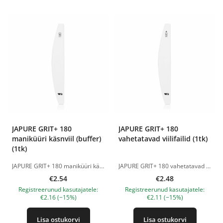
JAPURE GRIT+ 180
JAPURE GRIT+ 180
maniküüri käsnviil (buffer)
vahetatavad viilifailid (1tk)
(1tk)
JAPURE GRIT+ 180 maniküüri käsnviil (buffer) on professionaalne abrasiivne küünebuffer pehme vahtpõhjaga, mis on loodud naturaalse küüneplaadi õrnaks ettevalmistamiseks. Sobib maniküüriks, küünenaha ja külgvallide töötlemiseks ning lahtiste küüneosade õrnaks eemaldamiseks. Tänu elastsele sponge-põhjale kohandub buffer pehmelt küüne pinnaga ning tagab mugava ja kontrollitud töötlemise. Abrasiivsus 180 grit (180 ühikut 1 cm² kohta) aitab tõhusalt siluda ja ühtlustada küüneplaati ilma liigse agressiivse mõjuta. Tootmisel kasutatakse premium-klassi Jaapani abrasiivi naturaalse kvartsipõhise koostisega. Ühtlaselt jaotatud abrasiivkiht tagab stabiilse ja ühtlase töö küünte ja naha töötlemisel. Spetsiaalne anti-dust kate aitab vähendada tolmu kogunemist ning säilitab buffri tööomadused pika aja jooksul. JAPURE GRIT+ 180 sponge buffer sobib: — naturaalse küüneplaadi ettevalmistamiseks; — küünte õrnaks matistamiseks; — küünenaha ja külgvallide töötlemiseks; — väikeste ebatasasuste silumiseks; — küünte ettevalmistamiseks enne geellakki; — professionaalseks ja koduseks kasutamiseks. JAPURE GRIT+ 180 eelised: • pehme vahtpõhi; • premium Jaapani abrasiiv; • 180 grit abrasiivsus; • anti-dust kate; • mugav töö naturaalsete küüntega; • sobib õrnaks naha töötlemiseks; • mugav maniküüriks ja pediküüriks. Tootepildid on illustratiivsed. Küsimuste korral ootame alati Sinu meili nanatallinn@gmail.com
JAPURE GRIT+ 180 vahetatavad viilifailid on professionaalsed ühekordsed abrasiivpinnad maniküüri ja pediküüri jaoks, mis on loodud naturaalsete küünte ohutuks ja täpseks töötlemiseks. Optimaalne 180 grit abrasiiv sobib küüne kuju korrigeerimiseks, vaba serva viimistlemiseks ja küüneplaadi ettevalmistamiseks enne geellaki pealekandmist. Tootmisel kasutatakse kvaliteetset Jaapani abrasiivi naturaalse kvartsliiva baasil. Ühtlaselt jaotatud abrasiivtagab sujuva ja mugava töö ilma liigse surve ja kahjustuseta naturaalsele küünele. Spetsiaalne anti-dust kate aitab vähendada tolmu kogunemist töö ajal ning säilitab abrasiivi efektiivsuse kogu protseduuri vältel. 180 grit sobib: — naturaalsete küünte töötlemiseks; — pikkuse ja kuju korrigeerimiseks; — küüneplaadi ettevalmistamiseks; — vaba serva viimistlemiseks; — maniküüriks ja pediküüriks; — professionaalseks ja koduseks kasutamiseks. JAPURE GRIT+ 180 eelised: • ühekordsed vahetatavad viilifailid; • kvaliteetne Jaapani abrasiiv; • ühtlane abrasiivkate; • mugav küünte viilimine; • ohutu viili serv; • anti-dust kate; • nurgake raskesti ligipääsetavate kohtade jaoks; • sobivad professionaalseks kasutamiseks. Tootepildid on illustratiivsed. Küsimuste korral ootame alati Sinu meili nanatallinn@gmail.com
€2.54
€2.48
Registreerunud kasutajatele:
Registreerunud kasutajatele:
€2.16 (−15%)
€2.11 (−15%)
Lisa ostukorvi
Lisa ostukorvi