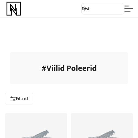
Eesti
#
Viilid Poleerid
Filtrid