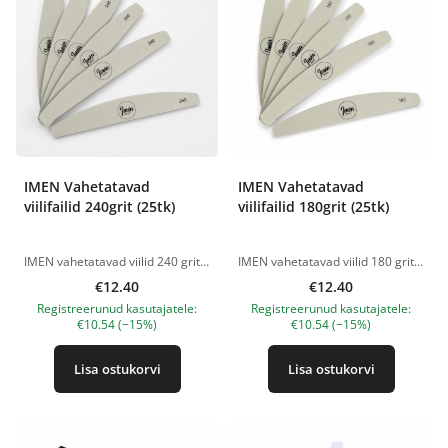
IMEN Vahetatavad
IMEN Vahetatavad
viilifailid 240grit (25tk)
viilifailid 180grit (25tk)
IMEN vahetatavad viilid 240 grit on ühekordsed isekleepuvad poolkuu kujulised viilid, mis on mõeldud kasutamiseks IMEN plastikust vahetatavate viilide alusega. Pehme 240 grit abrasiivsus sobib naturaalsete küünte pikkuse ja kuju õrnaks korrigeerimiseks, küüneplaadi pinna silumiseks, viimistlemiseks ning naha delikaatseks töötlemiseks viilmaniküüris. Tugev liimikiht kinnitab viili töö ajal kindlalt alusele. Pärast protseduuri saab kasutatud abrasiivi hõlpsalt eemaldada ja ära visata, mis aitab järgida klientidega töötamisel hügieeninõudeid. Eelised abrasiivsus 240 grit; sobib naturaalsete küünte õrnaks töötlemiseks; Half Moon ehk poolkuu kuju; isekleepuv tagakülg; kindel fikseerimine töö ajal; ühekordseks kasutamiseks; mugav professionaalseks tööks; võimaldab kasutada iga kliendi jaoks uut viili. Pakendis: 25 tk. IMEN plastikust alus müüakse eraldi. Tootepildid on illustratiivsed. Küsimuste korral ootame alati Sinu meili nanatallinn@gmail.com
IMEN vahetatavad viilid 180 grit on ühekordsed isekleepuvad poolkuu kujulised viilid, mis on mõeldud kasutamiseks IMEN plastikust vahetatavate viilide alusega. Karedus 180 grit sobib küünte pikkuse ja kuju korrigeerimiseks, naturaalsete ja kunstküünte viilimiseks, küüneplaadi ettevalmistamiseks ning tugevamate nahapiirkondade töötlemiseks viilmaniküüris. Tugev liimikiht kinnitab viili töö ajal kindlalt alusele. Pärast protseduuri saab kasutatud abrasiivi hõlpsalt eemaldada ja ära visata, mis aitab järgida klientidega töötamisel hügieeninõudeid. Eelised karedus 180 grit; sobib maniküüriks ja viilmaniküüriks; Half Moon ehk poolkuu kuju; isekleepuv tagakülg; kindel fikseerimine töö ajal; ühekordseks kasutamiseks; mugav professionaalseks tööks; võimaldab kasutada iga kliendi jaoks uut viili. Pakendis: 25 tk. IMEN plastikust alus müüakse eraldi. Tootepildid on illustratiivsed. Küsimuste korral ootame alati Sinu meili nanatallinn@gmail.com
€12.40
€12.40
Registreerunud kasutajatele:
Registreerunud kasutajatele:
€10.54 (−15%)
€10.54 (−15%)
Lisa ostukorvi
Lisa ostukorvi