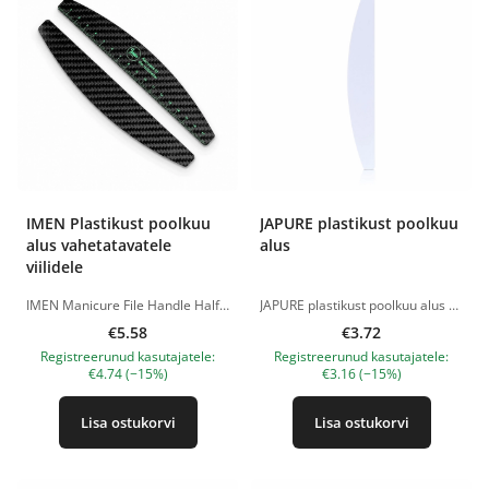
IMEN Plastikust poolkuu
JAPURE plastikust poolkuu
alus vahetatavatele
alus
viilidele
IMEN Manicure File Handle Half Moon on mugav poolkuu kujuline korduvkasutatav alus, mis on mõeldud isekleepuvate vahetatavate abrasiivide ja poleerimispatjade kinnitamiseks. Ergonoomiline kuju võimaldab mugavalt töötada nii sirge kui ka ümara küljega. Alus sobib küünte pikkuse ja kuju korrigeerimiseks, naturaalsete ja kunstküünte viilimiseks, külgvallide töötlemiseks ning küüneplaadi ettevalmistamiseks. Sobib kasutamiseks mitte ainult klassikalises maniküüris, vaid ka viilmaniküüris. Naha ja küünenaha piirkonna õrnaks töötlemiseks on soovitatav valida sobiva karedusega pehmed vahetatavad abrasiivid. Eelised korduvkasutatav alus; mugav Half Moon ehk poolkuu kuju; sobib isekleepuvatele vahetatavatele viilidele ja poleerimispatjadele; kasutatav klassikalises maniküüris ja viilmaniküüris; mugav töötamiseks külgvallide ja küünenaha piirkonnas; võimaldab kasutada iga kliendi jaoks uut ühekordset abrasiivi; sobib professionaalseks ja koduseks kasutamiseks. Mõõdud: 17,8 × 2,85 × 0,1 cm. Kasutamine: Kinnitage vahetatav abrasiivne viil plastikust alusele ja kasutage töövahendit küünte ning küüneplaadi ümbruse naha õrnaks töötlemiseks. Pärast kasutamist eemaldage kasutatud viil ja puhastage alus vastavalt töövahendite hooldusjuhistele. Tootepildid on illustratiivsed. Küsimuste korral ootame alati Sinu meili nanatallinn@gmail.com
JAPURE plastikust poolkuu alus on mugav töövahend professionaalseks viilimaniküüriks. Seda kasutatakse koos vahetatavate abrasiivsete viilidega ning see aitab õrnalt töödelda küüneplaati, külgvalle ja küünenaha piirkonda. Alus on valmistatud vastupidavast ja painduvast plastikust, mistõttu on seda mugav käes hoida ja töö ajal lihtne kontrollida. Poolkuu kuju võimaldab täpset tööd nii naturaalküüntel kui ka raskesti ligipääsetavates kohtades. Eelised: sobib viilimaniküüriks; painduv plastikust alus; mugav poolkuu kuju; kasutatakse koos vahetatavate viilidega; sobib küünte, külgvalle ja küünenaha piirkonna töötlemiseks; kerge, praktiline ja mugav kasutada; sobib nii professionaalseks kui ka koduseks kasutamiseks. Kasutamine:Kinnitage vahetatav abrasiivne viil plastikust alusele ja kasutage töövahendit küünte ning küüneplaadi ümbruse naha õrnaks töötlemiseks. Pärast kasutamist eemaldage kasutatud viil ja puhastage alus vastavalt töövahendite hooldusjuhistele. JAPURE plastikust poolkuu alus on praktiline lahendus täpseks, ohutuks ja mugavaks viilimaniküüriks. Tootepildid on illustratiivsed. Küsimuste korral ootame alati Sinu meili nanatallinn@gmail.com
€5.58
€3.72
Registreerunud kasutajatele:
Registreerunud kasutajatele:
€4.74 (−15%)
€3.16 (−15%)
Lisa ostukorvi
Lisa ostukorvi