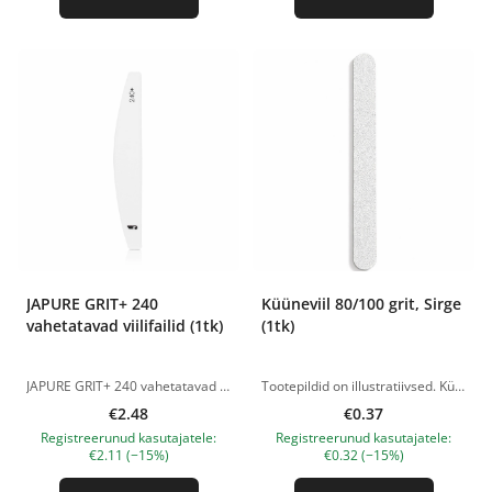
JAPURE GRIT+ 240
Küüneviil 80/100 grit, Sirge
vahetatavad viilifailid (1tk)
(1tk)
JAPURE GRIT+ 240 vahetatavad viilifailid on professionaalsed ühekordsed abrasiivpinnad viilmaniküüri ja pediküüri jaoks, mis on loodud naturaalse küüneplaadi ja naha õrnaks ning ohutuks töötlemiseks. Sobivad ideaalselt viilmaniküüriks, tundlikule küünenahale ja õhukestele naturaalsetele küüntele. Tootmisel kasutatakse premium-klassi Jaapani abrasiivi, mis põhineb naturaalsel kvartsliival. Tänu ümardatud abrasiivterade kujule töötleb viil küüsi ja nahka õrnalt, jätmata kriimustusi ega vigastusi. Ühtlane abrasiivkate tagab sujuva ja täpse töö ning tolmuhülgav kiht aitab vältida tolmu kogunemist töö ajal. Abrasiivsus 240 grit sobib ideaalselt: — viilmaniküüriks; — naturaalsete küünte töötlemiseks; — tundlikule nahale ja õhukesele küünenahale; — õrnaks viimistlemiseks; — küüne kuju lõppviimistluseks. JAPURE GRIT+ 240 eelised: • premium Jaapani abrasiiv; • ühekordsed vahetatavad viilifailid; • ohutu viili serv; • atraumaatiline naha töötlemine; • nurgake raskesti ligipääsetavate kohtade jaoks; • tolmuhülgav kate; • sobib professionaalseks ja koduseks kasutamiseks. Tootepildid on illustratiivsed. Küsimuste korral ootame alati Sinu meili nanatallinn@gmail.com
Tootepildid on illustratiivsed. Küsimuste korral ootame alati Sinu meili nanatallinn@gmail.com
€2.48
€0.37
Registreerunud kasutajatele:
Registreerunud kasutajatele:
€2.11 (−15%)
€0.32 (−15%)