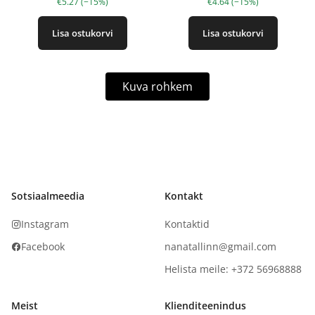
€5.27 (−15%)
€4.64 (−15%)
Lisa ostukorvi
Lisa ostukorvi
Kuva rohkem
Sotsiaalmeedia
Kontakt
Instagram
Kontaktid
Facebook
nanatallinn@gmail.com
Helista meile: +372 56968888
Meist
Klienditeenindus