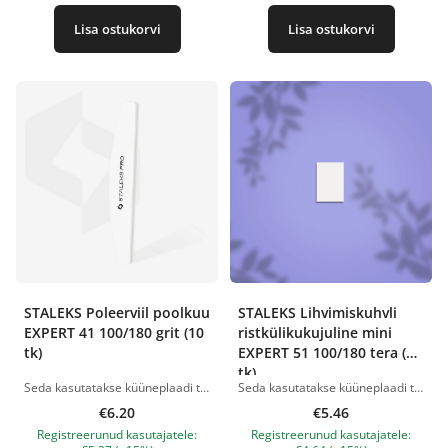
Lisa ostukorvi
Lisa ostukorvi
STALEKS Poleerviil poolkuu
STALEKS Lihvimiskuhvli
EXPERT 41 100/180 grit (10
ristkülikukujuline mini
tk)
EXPERT 51 100/180 tera (50
tk)
Seda kasutatakse küüneplaadi tasandamiseks, naturaalküüntele vajaliku kuju andmiseks ning ettevalmistuseks kunstkatte pealekandmisel. Sobib küüneplaadi pinna ebatasasuste korrigeerimiseks ja silumiseks pärast modelleerimist, samuti kunstküünte poleerimiseks. Küüneviili ümardatud otsad on spetsiaalselt töödeldud, ei vigasta klienti ning võimaldavad mugavalt töötada küünenaha ja küljevagude ümbruses. Abrasiivne kate säilitab oma omadused pikka aega. Poolkuu kuju. 2 tööpinda. Karedus: 100/180. Puhvri mõõdud: 178 × 30 × 12 mm. Pakendis on 10 tükki. Tootepildid on illustratiivsed. Küsimuste korral ootame alati Sinu meili nanatallinn@gmail.com
Seda kasutatakse küüneplaadi tasandamiseks, naturaalsetele küüntele vajaliku kuju andmiseks ja kunstkatte pealekandmise ettevalmistamiseks. Sobib kunstküünte poleerimiseks. Kvaliteetne abrasiivne kate säilitab oma omadused pikka aega. 2 tööpinda. Teravusarv - 100/180. Puhviku suurus on 35*25*12 mm. Pakendis on 50 tükki. Ühekordseks kasutamiseks. Tootepildid on illustratiivsed. Küsimuste korral ootame alati Sinu meili nanatallinn@gmail.com
€6.20
€5.46
Registreerunud kasutajatele:
Registreerunud kasutajatele: