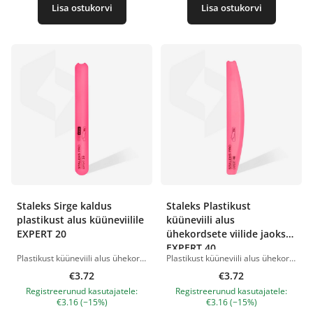
Lisa ostukorvi
Lisa ostukorvi
Staleks Sirge kaldus
Staleks Plastikust
plastikust alus küüneviilile
küüneviili alus
EXPERT 20
ühekordsete viilide jaoks
EXPERT 40
Plastikust küüneviili alus ühekordsete viilide jaoks. Kuju: kaldus sirge. Kasutatakse alusena papmAm abrasiivviilide, sirgete kleepuvate viilide ja ühekordsete viilide puhul Bobbinail plastikkarbis. Aluse suurus: 162 × 19 mm. Kerge ja mugav kasutada. Tagab maniküüri ja pediküüri turvalisuse, vähendades nakkusohtu. Kumerat külge soovitatakse kasutada küünenaha külgservade poleerimiseks ja varvaste sarvestunud naha töötlemiseks. Otset külge kasutatakse küünekuju viilimiseks ja vabade servade vormimiseks. Võimaldab kasutada erinevaid abrasiive. Ühekordsete viilide kasutamine suurendab protseduuri hügieeni ja ohutust. Valmistatud kõrge tugevusega plastikust. Võib desinfitseerida spetsiaalsete vahenditega. Võib külmsteriliseerida spetsiaalses lahuses. TÄHTIS! Ei tohi steriliseerida kuumõhus ahjus ega autoklaavis. Tootepildid on illustratiivsed. Küsimuste korral ootame alati Sinu meili nanatallinn@gmail.com
Plastikust küüneviili alus ühekordsete viilide jaoks. Kuju: kaldus, poolkuu. Kasutatakse ühekordsete kleepuvate viilide tööks poolkuu-kujulises vormis. Aluse suurus: 162 × 25 mm. Kerge ja mugav kasutada. Tagab maniküüri ja pediküüri turvalisuse, vähendades nakkusohtu. Kumerat külge soovitatakse kasutada küünenaha külgservade poleerimiseks ja varvaste sarvestunud naha töötlemiseks. Otset külge kasutatakse küünekuju viilimiseks ja vabade servade vormimiseks. Võimaldab kasutada erinevaid abrasiive. Ühekordsete viilide kasutamine suurendab protseduuri hügieeni ja ohutust. Valmistatud kõrge tugevusega plastikust. Võib desinfitseerida spetsiaalsete vahenditega. Võib külmsteriliseerida spetsiaalses lahuses. TÄHTIS! Ei tohi steriliseerida kuumõhus ahjus ega autoklaavis. Tootepildid on illustratiivsed. Küsimuste korral ootame alati Sinu meili nanatallinn@gmail.com
€3.72
€3.72
Registreerunud kasutajatele:
Registreerunud kasutajatele:
€3.16 (−15%)
€3.16 (−15%)