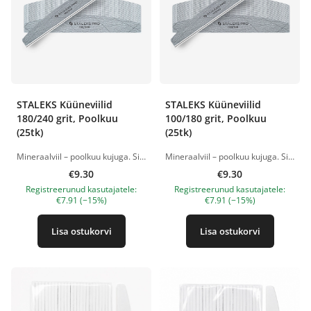
STALEKS Küüneviilid
STALEKS Küüneviilid
180/240 grit, Poolkuu
100/180 grit, Poolkuu
(25tk)
(25tk)
Mineraalviil – poolkuu kujuga. Sirge külg sobib küünte pikkuse viilimiseks ja täpse kuju loomiseks, kumer külg aga küünenaha piirkonna ja külgvallide töötlemiseks. Kaks tööpinda karedusega 180/240 grit: 180 grit – universaalne karedus naturaalsete küünte töötlemiseks: kuju andmiseks, kergeks lihvimiseks ja küüneplaadi ettevalmistamiseks enne katmist. 240 grit – pehme abrasiiv, mis sobib naturaalsete küünte õrnaks töötlemiseks, poleerimiseks ja viimaseks lihvimiseks enne katte pealekandmist. Sobib maniküüri ja pediküüri tegemiseks ning on küünetehniku jaoks universaalne töövahend. Sobib nii naturaalsete kui ka kunstküünte töötlemiseks. Stearaatkate aitab vältida abrasiivi ummistumist orgaanilise tolmuga töö ajal. Õhuke vahtkiht vähendab survet küüneplaadile. Kvaliteetne abrasiiv säilitab oma omadused kaua. Tootepildid on illustratiivsed. Küsimuste korral ootame alati Sinu meili nanatallinn@gmail.com
Mineraalviil – poolkuu kujuga. Sirge külg sobib küünte pikkuse viilimiseks ja täpse kuju loomiseks, kumer külg aga küünenaha piirkonna ja külgvallide töötlemiseks. Kaks tööpinda karedusega 100/180 grit: 100 grit – tugev abrasiiv kunstküünte viilimiseks, kuju korrigeerimiseks ja pikkuse lühendamiseks. Sobib ka küünepinna ettevalmistamiseks enne pikendamist. 180 grit – universaalne karedus naturaalsete küünte töötlemiseks: kuju andmiseks, kergeks lihvimiseks ja küüneplaadi ettevalmistamiseks enne katmist. Sobib maniküüri ja pediküüri tegemiseks ning on küünetehniku jaoks universaalne töövahend. Sobib nii naturaalsete kui ka kunstküünte töötlemiseks. Stearaatkate aitab vältida abrasiivi ummistumist orgaanilise tolmuga töö ajal. Õhuke vahtkiht vähendab survet küüneplaadile. Kvaliteetne abrasiiv säilitab oma omadused kaua. Tootepildid on illustratiivsed. Küsimuste korral ootame alati Sinu meili nanatallinn@gmail.com
€9.30
€9.30
Registreerunud kasutajatele:
Registreerunud kasutajatele:
€7.91 (−15%)
€7.91 (−15%)
Lisa ostukorvi
Lisa ostukorvi