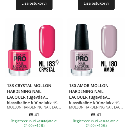
Lisa ostukorvi
Lisa ostukorvi
183 CRYSTAL MOLLON
180 AMOR MOLLON
HARDENING NAIL
HARDENING NAIL
LACQUER tugevdav
LACQUER tugevdav
klassikaline küünelakk 15
klassikaline küünelakk 15
MOLLON HARDENING NAIL LACQUER 183 CRYSTAL 15 ml on tugevdav klassikaline küünelakk erksas roosas toonis. Toon 183 Crystal on rikkalik roosa-vaarikane värv läikiva viimistlusega. See näeb välja värske, naiselik ja väljendusrikas, rõhutab kaunilt küünte kuju ning sobib erksaks igapäevaseks maniküüriks, suviseks välimuseks, pidulikuks küünedisainiks ja aktsentküünteks. Hardening Nail Lacquer koostis sisaldab tugevdavat komponenti ja sobib klassikaliseks maniküüriks. Lakk kantakse peale ühtlaselt, kuivab õhu käes ja ei vaja UV/LED-lampi. Parema püsivuse saavutamiseks on soovitatav kasutada seda koos klassikalise küünelaki aluslaki ja pealislakiga. Eelised: tugevdav klassikaline küünelakk; erk roosa-vaarikane toon; läikiv viimistlus; aitab tugevdada naturaalseid küüsi; kantakse peale ühtlaselt; kuivab õhu käes; ei vaja UV/LED-lampi; sobib koduseks ja professionaalseks maniküüriks. Kasutamine: Kandke aluslakk puhtale ja kuivale küüneplaadile. Seejärel kandke peale 1–2 kihti MOLLON HARDENING NAIL LACQUER 183 CRYSTAL, lastes igal kihil õhu käes kuivada. Parema püsivuse saavutamiseks viimistlege maniküür klassikalise küünelaki pealislakiga. Maht: 15 ml. Tootepildid on illustratiivsed. Küsimuste korral ootame alati Sinu meili nanatallinn@gmail.com
MOLLON HARDENING NAIL LACQUER 180 AMOR 15 ml on tugevdav klassikaline küünelakk romantilises naiselikus toonis. Toon 180 Amor on pehme roosa-punane värv läikiva viimistlusega. See näeb välja elegantne, korrektne ja väljendusrikas, rõhutab kaunilt küünte kuju ning sobib igapäevaseks maniküüriks, romantiliseks välimuseks, klassikaliseks küünedisainiks ja aktsentküünteks. Hardening Nail Lacquer koostis sisaldab tugevdavat komponenti ja sobib klassikaliseks maniküüriks. Lakk kantakse peale ühtlaselt, kuivab õhu käes ja ei vaja UV/LED-lampi. Parema püsivuse saavutamiseks on soovitatav kasutada seda koos klassikalise küünelaki aluslaki ja pealislakiga. Eelised: tugevdav klassikaline küünelakk; romantiline roosa-punane toon; läikiv viimistlus; aitab tugevdada naturaalseid küüsi; kantakse peale ühtlaselt; kuivab õhu käes; ei vaja UV/LED-lampi; sobib koduseks ja professionaalseks maniküüriks. Kasutamine: Kandke aluslakk puhtale ja kuivale küüneplaadile. Seejärel kandke peale 1–2 kihti MOLLON HARDENING NAIL LACQUER 180 AMOR, lastes igal kihil õhu käes kuivada. Parema püsivuse saavutamiseks viimistlege maniküür klassikalise küünelaki pealislakiga. Maht: 15 ml. Tootepildid on illustratiivsed. Küsimuste korral ootame alati Sinu meili nanatallinn@gmail.com
ml
ml
€5.41
€5.41
Registreerunud kasutajatele:
Registreerunud kasutajatele:
€4.60 (−15%)
€4.60 (−15%)