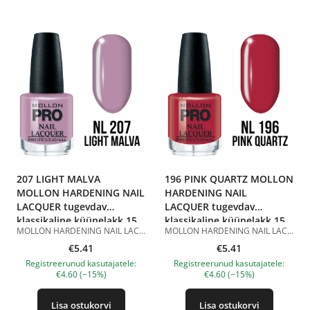
207 LIGHT MALVA
196 PINK QUARTZ MOLLON
MOLLON HARDENING NAIL
HARDENING NAIL
LACQUER tugevdav
LACQUER tugevdav
klassikaline küünelakk 15
klassikaline küünelakk 15
MOLLON HARDENING NAIL LACQUER 207 LIGHT MALVA 15 ml on tugevdav klassikaline küünelakk õrnas helelillas toonis. Toon 207 Light Malva on pehme hele malva-toon läikiva viimistlusega. See näeb välja õrn, naiselik ja korrektne ning annab küüntele hoolitsetud välimuse. Sobib igapäevaseks, kontori-, kevad-suviseks ja romantiliseks maniküüriks. Hardening Nail Lacquer koostis sisaldab tugevdavat komponenti ja sobib klassikaliseks maniküüriks. Lakk kantakse peale ühtlaselt, kuivab õhu käes ja ei vaja UV/LED-lampi. Parema püsivuse saavutamiseks on soovitatav kasutada seda koos klassikalise küünelaki aluslaki ja pealislakiga. Eelised: tugevdav klassikaline küünelakk; õrn helelilla toon; läikiv viimistlus; aitab tugevdada naturaalseid küüsi; kantakse peale ühtlaselt; kuivab õhu käes; ei vaja UV/LED-lampi; sobib koduseks ja professionaalseks maniküüriks. Kasutamine: Kandke aluslakk puhtale ja kuivale küüneplaadile. Seejärel kandke peale 1–2 kihti MOLLON HARDENING NAIL LACQUER 207 LIGHT MALVA, lastes igal kihil õhu käes kuivada. Parema püsivuse saavutamiseks viimistlege maniküür klassikalise küünelaki pealislakiga. Maht: 15 ml. Tootepildid on illustratiivsed. Küsimuste korral ootame alati Sinu meili nanatallinn@gmail.com
MOLLON HARDENING NAIL LACQUER 196 PINK QUARTZ 15 ml on tugevdav klassikaline küünelakk õrnas roosas toonis. Toon 196 Pink Quartz on pehme kvartsroosa värv läikiva viimistlusega. See näeb välja õrn, naiselik ja elegantne ning annab küüntele hoolitsetud välimuse. Sobib igapäevaseks, kontori-, pruut- ja romantiliseks maniküüriks. Hardening Nail Lacquer koostis sisaldab tugevdavat komponenti ja sobib klassikaliseks maniküüriks. Lakk kantakse peale ühtlaselt, kuivab õhu käes ja ei vaja UV/LED-lampi. Parema püsivuse saavutamiseks on soovitatav kasutada seda koos klassikalise küünelaki aluslaki ja pealislakiga. Eelised: tugevdav klassikaline küünelakk; õrn kvartsroosa toon; läikiv viimistlus; aitab tugevdada naturaalseid küüsi; kantakse peale ühtlaselt; kuivab õhu käes; ei vaja UV/LED-lampi; sobib koduseks ja professionaalseks maniküüriks. Kasutamine: Kandke aluslakk puhtale ja kuivale küüneplaadile. Seejärel kandke peale 1–2 kihti MOLLON HARDENING NAIL LACQUER 196 PINK QUARTZ, lastes igal kihil õhu käes kuivada. Parema püsivuse saavutamiseks viimistlege maniküür klassikalise küünelaki pealislakiga. Maht: 15 ml. Tootepildid on illustratiivsed. Küsimuste korral ootame alati Sinu meili nanatallinn@gmail.com
ml
ml
€5.41
€5.41
Registreerunud kasutajatele:
Registreerunud kasutajatele:
€4.60 (−15%)
€4.60 (−15%)
Lisa ostukorvi
Lisa ostukorvi