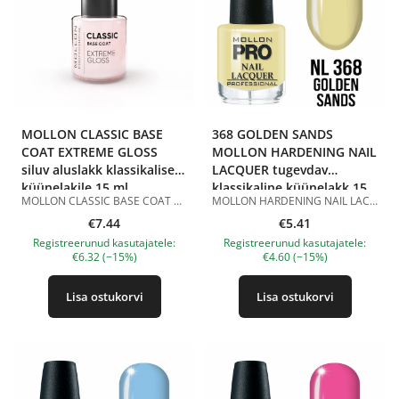
MOLLON CLASSIC BASE
368 GOLDEN SANDS
COAT EXTREME GLOSS
MOLLON HARDENING NAIL
siluv aluslakk klassikalisele
LACQUER tugevdav
küünelakile 15 ml
klassikaline küünelakk 15
MOLLON CLASSIC BASE COAT EXTREME GLOSS 15 ml on siluv aluslakk klassikalisele küünelakile. Aluslakk aitab siluda küüneplaadi väiksemaid ebatasasusi, parandab küünelaki nakkumist küünega ja aitab pikendada maniküüri püsivust. See kaitseb naturaalseid küüsi värvilaki pigmentidest põhjustatud värvimuutuste eest ning annab küüntele hoolitsetud välimuse. Tootel on õrn piimjasroosa toon ning see sobib aluslakiks klassikalise küünelaki alla ja French manicure’i jaoks. Toode kuivab õhu käes ja ei vaja UV/LED-lampi. Eelised: silub küüneplaati; parandab laki nakkumist küünega; aitab pikendada maniküüri püsivust; kaitseb laki pigmentidest põhjustatud värvimuutuste eest; sobib klassikalise küünelaki ja French manicure’i jaoks; kuivab õhu käes; ei vaja UV/LED-lampi. Kasutamine: Kandke õhuke kiht aluslakki puhtale ja kuivale küüneplaadile. Laske õhu käes kuivada, seejärel kandke peale klassikaline küünelakk ja pealislakk. Maht: 15 ml. Tootepildid on illustratiivsed. Küsimuste korral ootame alati Sinu meili nanatallinn@gmail.com
MOLLON HARDENING NAIL LACQUER 368 GOLDEN SANDS 15 ml on tugevdav klassikaline küünelakk õrnas liivakollases toonis. Toon 368 Golden Sands on pehme helekollane värv sooja liivase alatooniga ja läikiva viimistlusega. See näeb välja värske, õrn ja päikeseline, rõhutab kaunilt küünte kuju ning sobib kevad-suviseks maniküüriks, heledateks välimusteks, õrnaks igapäevaseks katteks ja aktsentküünteks. Hardening Nail Lacquer koostis sisaldab tugevdavat komponenti ja sobib klassikaliseks maniküüriks. Lakk kantakse peale ühtlaselt, kuivab õhu käes ja ei vaja UV/LED-lampi. Parema püsivuse saavutamiseks on soovitatav kasutada seda koos klassikalise küünelaki aluslaki ja pealislakiga. Eelised: tugevdav klassikaline küünelakk; õrn liivakollane toon; läikiv viimistlus; aitab tugevdada naturaalseid küüsi; kantakse peale ühtlaselt; kuivab õhu käes; ei vaja UV/LED-lampi; sobib koduseks ja professionaalseks maniküüriks. Kasutamine: Kandke aluslakk puhtale ja kuivale küüneplaadile. Seejärel kandke peale 1–2 kihti MOLLON HARDENING NAIL LACQUER 368 GOLDEN SANDS, lastes igal kihil õhu käes kuivada. Parema püsivuse saavutamiseks viimistlege maniküür klassikalise küünelaki pealislakiga. Maht: 15 ml. Tootepildid on illustratiivsed. Küsimuste korral ootame alati Sinu meili nanatallinn@gmail.com
ml
€7.44
€5.41
Registreerunud kasutajatele:
Registreerunud kasutajatele:
€6.32 (−15%)
€4.60 (−15%)
Lisa ostukorvi
Lisa ostukorvi