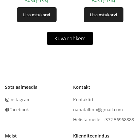
€4.60 (−15%)
€4.60 (−15%)
Lisa ostukorvi
Lisa ostukorvi
Kuva rohkem
Sotsiaalmeedia
Kontakt
Instagram
Kontaktid
Facebook
nanatallinn@gmail.com
Helista meile: +372 56968888
Meist
Klienditeenindus