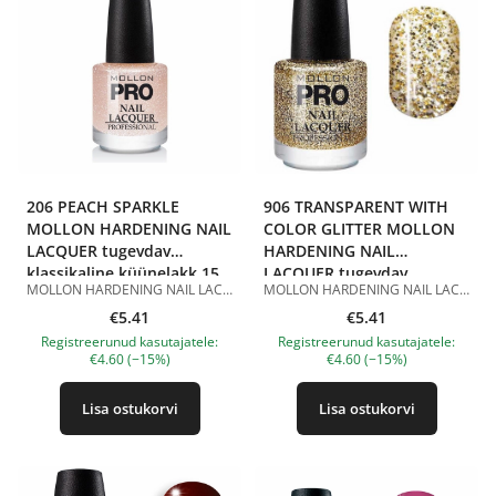
206 PEACH SPARKLE
906 TRANSPARENT WITH
MOLLON HARDENING NAIL
COLOR GLITTER MOLLON
LACQUER tugevdav
HARDENING NAIL
klassikaline küünelakk 15
LACQUER tugevdav
MOLLON HARDENING NAIL LACQUER 206 PEACH SPARKLE 15 ml on tugevdav klassikaline küünelakk õrnas virsikutoonis särava efektiga. Toon 206 Peach Sparkle on pehme poolläbipaistev virsiku-roosa värv peente sädelevate osakestega. See näeb välja õrn, värske ja elegantne, rõhutab kaunilt küünte loomulikku ilu ning annab maniküürile delikaatse sära. Sobib igapäevaseks, pruut-, romantiliseks ja nude-maniküüriks ning kerge särava viimistluse loomiseks. Hardening Nail Lacquer koostis sisaldab tugevdavat komponenti ja sobib klassikaliseks maniküüriks. Lakk kantakse peale ühtlaselt, kuivab õhu käes ja ei vaja UV/LED-lampi. Parema püsivuse saavutamiseks on soovitatav kasutada seda koos klassikalise küünelaki aluslaki ja pealislakiga. Eelised: tugevdav klassikaline küünelakk; õrn virsiku-roosa toon; poolläbipaistev särav kate; peened sädelevad osakesed; rõhutab küünte loomulikku ilu; aitab tugevdada naturaalseid küüsi; kantakse peale ühtlaselt; kuivab õhu käes; ei vaja UV/LED-lampi; sobib koduseks ja professionaalseks maniküüriks. Kasutamine: Kandke aluslakk puhtale ja kuivale küüneplaadile. Seejärel kandke peale 1–2 kihti MOLLON HARDENING NAIL LACQUER 206 PEACH SPARKLE, lastes igal kihil õhu käes kuivada. Parema püsivuse saavutamiseks viimistlege maniküür klassikalise küünelaki pealislakiga. Maht: 15 ml. Tootepildid on illustratiivsed. Küsimuste korral ootame alati Sinu meili nanatallinn@gmail.com
MOLLON HARDENING NAIL LACQUER 906 TRANSPARENT WITH COLOR GLITTER 15 ml on tugevdav klassikaline küünelakk läbipaistva aluse ja värviliste sädelevate osakestega. Toon 906 Transparent with Color Glitter on läbipaistev kate kuldsete ja mitmevärviliste eri suuruses glitter-osakestega. Lakk helgib küüntel kaunilt, loob efektse särava aktsendi ning sobib nii iseseisvaks pidulikuks maniküüriks kui ka teiste toonide peale kandmiseks. Hardening Nail Lacquer koostis sisaldab tugevdavat komponenti ja sobib klassikaliseks maniküüriks. Lakk kantakse peale ühtlaselt, kuivab õhu käes ja ei vaja UV/LED-lampi. Parema püsivuse saavutamiseks on soovitatav kasutada seda koos klassikalise küünelaki aluslaki ja pealislakiga. Eelised: tugevdav klassikaline küünelakk; läbipaistev alus värvilise glitteriga; kuldsed ja mitmevärvilised sädelevad osakesed; loob särava dekoratiivse efekti; sobib aktsentküünteks ja pidulikuks maniküüriks; võib kanda teiste toonide peale; aitab tugevdada naturaalseid küüsi; kuivab õhu käes; ei vaja UV/LED-lampi; sobib koduseks ja professionaalseks maniküüriks. Kasutamine: Kandke aluslakk puhtale ja kuivale küüneplaadile. Seejärel kandke peale 1–2 kihti MOLLON HARDENING NAIL LACQUER 906 TRANSPARENT WITH COLOR GLITTER, lastes igal kihil õhu käes kuivada. Väljendusrikkama efekti saavutamiseks võib lakki kanda värvilise küünelaki peale. Parema püsivuse saavutamiseks viimistlege maniküür klassikalise küünelaki pealislakiga. Maht: 15 ml. Tootepildid on illustratiivsed. Küsimuste korral ootame alati Sinu meili nanatallinn@gmail.com
ml
klassikaline küünelakk 15
€5.41
ml
€5.41
Registreerunud kasutajatele:
Registreerunud kasutajatele:
€4.60 (−15%)
€4.60 (−15%)
Lisa ostukorvi
Lisa ostukorvi