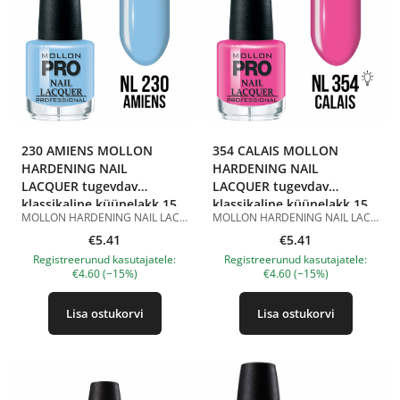
230 AMIENS MOLLON
354 CALAIS MOLLON
HARDENING NAIL
HARDENING NAIL
LACQUER tugevdav
LACQUER tugevdav
klassikaline küünelakk 15
klassikaline küünelakk 15
MOLLON HARDENING NAIL LACQUER 230 AMIENS 15 ml on tugevdav klassikaline küünelakk õrnas sinises toonis. Toon 230 Amiens on pehme pastellsinine värv läikiva viimistlusega. See näeb välja värske, korrektne ja õhuline, rõhutab kaunilt küünte kuju ning sobib kevad-suviseks maniküüriks, õrnaks välimuseks, igapäevaseks katteks ja aktsentküünteks. Hardening Nail Lacquer koostis sisaldab tugevdavat komponenti ja sobib klassikaliseks maniküüriks. Lakk kantakse peale ühtlaselt, kuivab õhu käes ja ei vaja UV/LED-lampi. Parema püsivuse saavutamiseks on soovitatav kasutada seda koos klassikalise küünelaki aluslaki ja pealislakiga. Eelised: tugevdav klassikaline küünelakk; õrn pastellsinine toon; läikiv viimistlus; aitab tugevdada naturaalseid küüsi; kantakse peale ühtlaselt; kuivab õhu käes; ei vaja UV/LED-lampi; sobib koduseks ja professionaalseks maniküüriks. Kasutamine: Kandke aluslakk puhtale ja kuivale küüneplaadile. Seejärel kandke peale 1–2 kihti MOLLON HARDENING NAIL LACQUER 230 AMIENS, lastes igal kihil õhu käes kuivada. Parema püsivuse saavutamiseks viimistlege maniküür klassikalise küünelaki pealislakiga. Maht: 15 ml. Tootepildid on illustratiivsed. Küsimuste korral ootame alati Sinu meili nanatallinn@gmail.com
MOLLON HARDENING NAIL LACQUER 354 CALAIS 15 ml on tugevdav klassikaline küünelakk erksas roosas toonis. Toon 354 Calais on rikkalik roosa värv läikiva viimistlusega. See näeb välja värske, naiselik ja väljendusrikas, rõhutab kaunilt küünte kuju ning sobib suviseks maniküüriks, erksaks igapäevaseks välimuseks, pidulikuks küünedisainiks ja aktsentküünteks. Hardening Nail Lacquer koostis sisaldab tugevdavat komponenti ja sobib klassikaliseks maniküüriks. Lakk kantakse peale ühtlaselt, kuivab õhu käes ja ei vaja UV/LED-lampi. Parema püsivuse saavutamiseks on soovitatav kasutada seda koos klassikalise küünelaki aluslaki ja pealislakiga. Eelised: tugevdav klassikaline küünelakk; erk roosa toon; läikiv viimistlus; aitab tugevdada naturaalseid küüsi; kantakse peale ühtlaselt; kuivab õhu käes; ei vaja UV/LED-lampi; sobib koduseks ja professionaalseks maniküüriks. Kasutamine: Kandke aluslakk puhtale ja kuivale küüneplaadile. Seejärel kandke peale 1–2 kihti MOLLON HARDENING NAIL LACQUER 354 CALAIS, lastes igal kihil õhu käes kuivada. Parema püsivuse saavutamiseks viimistlege maniküür klassikalise küünelaki pealislakiga. Maht: 15 ml. Tootepildid on illustratiivsed. Küsimuste korral ootame alati Sinu meili nanatallinn@gmail.com
ml
ml
€5.41
€5.41
Registreerunud kasutajatele:
Registreerunud kasutajatele:
€4.60 (−15%)
€4.60 (−15%)
Lisa ostukorvi
Lisa ostukorvi