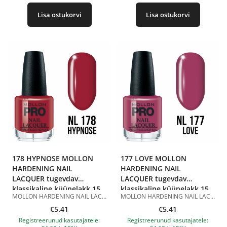
Lisa ostukorvi
Lisa ostukorvi
178 HYPNOSE MOLLON
177 LOVE MOLLON
HARDENING NAIL
HARDENING NAIL
LACQUER tugevdav
LACQUER tugevdav
klassikaline küünelakk 15
klassikaline küünelakk 15
MOLLON HARDENING NAIL LACQUER 178 HYPNOSE 15 ml on tugevdav klassikaline küünelakk väljendusrikkas elegantses toonis. Toon 178 Hypnose on sügav ja naiselik värv läikiva viimistlusega. See näeb välja stiilne, korrektne ja pilkupüüdev, rõhutab kaunilt küünte kuju ning sobib igapäevaseks maniküüriks, õhtuseks välimuseks, klassikaliseks küünedisainiks ja aktsentküünteks. Hardening Nail Lacquer koostis sisaldab tugevdavat komponenti ja sobib klassikaliseks maniküüriks. Lakk kantakse peale ühtlaselt, kuivab õhu käes ja ei vaja UV/LED-lampi. Parema püsivuse saavutamiseks on soovitatav kasutada seda koos klassikalise küünelaki aluslaki ja pealislakiga. Eelised: tugevdav klassikaline küünelakk; väljendusrikas elegantne toon; läikiv viimistlus; aitab tugevdada naturaalseid küüsi; kantakse peale ühtlaselt; kuivab õhu käes; ei vaja UV/LED-lampi; sobib koduseks ja professionaalseks maniküüriks. Kasutamine: Kandke aluslakk puhtale ja kuivale küüneplaadile. Seejärel kandke peale 1–2 kihti MOLLON HARDENING NAIL LACQUER 178 HYPNOSE, lastes igal kihil õhu käes kuivada. Parema püsivuse saavutamiseks viimistlege maniküür klassikalise küünelaki pealislakiga. Maht: 15 ml. Tootepildid on illustratiivsed. Küsimuste korral ootame alati Sinu meili nanatallinn@gmail.com
MOLLON HARDENING NAIL LACQUER 177 LOVE 15 ml on tugevdav klassikaline küünelakk õrnas romantilises toonis. Toon 177 Love on pehme roosa värv läikiva viimistlusega. See näeb välja naiselik, korrektne ja elegantne ning annab küüntele hoolitsetud välimuse. Sobib igapäevaseks, kontori-, õrnaks klassikaliseks ja romantiliseks maniküüriks. Hardening Nail Lacquer koostis sisaldab tugevdavat komponenti ja sobib klassikaliseks maniküüriks. Lakk kantakse peale ühtlaselt, kuivab õhu käes ja ei vaja UV/LED-lampi. Parema püsivuse saavutamiseks on soovitatav kasutada seda koos klassikalise küünelaki aluslaki ja pealislakiga. Eelised: tugevdav klassikaline küünelakk; õrn roosa toon; läikiv viimistlus; aitab tugevdada naturaalseid küüsi; kantakse peale ühtlaselt; kuivab õhu käes; ei vaja UV/LED-lampi; sobib koduseks ja professionaalseks maniküüriks. Kasutamine: Kandke aluslakk puhtale ja kuivale küüneplaadile. Seejärel kandke peale 1–2 kihti MOLLON HARDENING NAIL LACQUER 177 LOVE, lastes igal kihil õhu käes kuivada. Parema püsivuse saavutamiseks viimistlege maniküür klassikalise küünelaki pealislakiga. Maht: 15 ml. Tootepildid on illustratiivsed. Küsimuste korral ootame alati Sinu meili nanatallinn@gmail.com
ml
ml
€5.41
€5.41
Registreerunud kasutajatele:
Registreerunud kasutajatele: