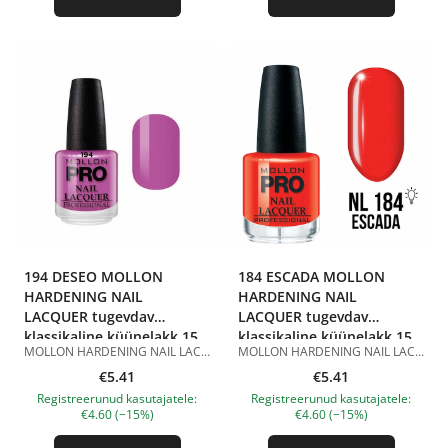
194 DESEO MOLLON
184 ESCADA MOLLON
HARDENING NAIL
HARDENING NAIL
LACQUER tugevdav
LACQUER tugevdav
klassikaline küünelakk 15
klassikaline küünelakk 15
MOLLON HARDENING NAIL LACQUER 194 DESEO 15 ml on tugevdav klassikaline küünelakk pehmes violetse-roosa toonis. Toon 194 Deseo on õrn lilla-roosa värv läikiva viimistlusega. See näeb välja naiselik, värske ja elegantne, rõhutab kaunilt küünte kuju ning sobib igapäevaseks maniküüriks, kevad-suviseks välimuseks, romantiliseks küünedisainiks ja korrektseks klassikaliseks maniküüriks. Hardening Nail Lacquer koostis sisaldab tugevdavat komponenti ja sobib klassikaliseks maniküüriks. Lakk kantakse peale ühtlaselt, kuivab õhu käes ja ei vaja UV/LED-lampi. Parema püsivuse saavutamiseks on soovitatav kasutada seda koos klassikalise küünelaki aluslaki ja pealislakiga. Eelised: tugevdav klassikaline küünelakk; õrn lilla-roosa toon; läikiv viimistlus; aitab tugevdada naturaalseid küüsi; kantakse peale ühtlaselt; kuivab õhu käes; ei vaja UV/LED-lampi; sobib koduseks ja professionaalseks maniküüriks. Kasutamine: Kandke aluslakk puhtale ja kuivale küüneplaadile. Seejärel kandke peale 1–2 kihti MOLLON HARDENING NAIL LACQUER 194 DESEO, lastes igal kihil õhu käes kuivada. Parema püsivuse saavutamiseks viimistlege maniküür klassikalise küünelaki pealislakiga. Maht: 15 ml. Tootepildid on illustratiivsed. Küsimuste korral ootame alati Sinu meili nanatallinn@gmail.com
MOLLON HARDENING NAIL LACQUER 184 ESCADA 15 ml on tugevdav klassikaline küünelakk erksas korallpunases toonis. Toon 184 Escada on rikkalik korallpunane värv läikiva viimistlusega. See näeb välja värske, erk ja väljendusrikas, rõhutab kaunilt küünte kuju ning sobib suviseks maniküüriks, pidulikuks küünedisainiks, erksaks igapäevaseks välimuseks ja aktsentküünteks. Hardening Nail Lacquer koostis sisaldab tugevdavat komponenti ja sobib klassikaliseks maniküüriks. Lakk kantakse peale ühtlaselt, kuivab õhu käes ja ei vaja UV/LED-lampi. Parema püsivuse saavutamiseks on soovitatav kasutada seda koos klassikalise küünelaki aluslaki ja pealislakiga. Eelised: tugevdav klassikaline küünelakk; erk korallpunane toon; läikiv viimistlus; aitab tugevdada naturaalseid küüsi; kantakse peale ühtlaselt; kuivab õhu käes; ei vaja UV/LED-lampi; sobib koduseks ja professionaalseks maniküüriks. Kasutamine: Kandke aluslakk puhtale ja kuivale küüneplaadile. Seejärel kandke peale 1–2 kihti MOLLON HARDENING NAIL LACQUER 184 ESCADA, lastes igal kihil õhu käes kuivada. Parema püsivuse saavutamiseks viimistlege maniküür klassikalise küünelaki pealislakiga. Maht: 15 ml. Tootepildid on illustratiivsed. Küsimuste korral ootame alati Sinu meili nanatallinn@gmail.com
ml
ml
€5.41
€5.41
Registreerunud kasutajatele:
Registreerunud kasutajatele:
€4.60 (−15%)
€4.60 (−15%)