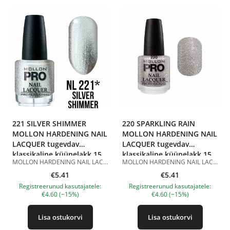
221 SILVER SHIMMER
220 SPARKLING RAIN
MOLLON HARDENING NAIL
MOLLON HARDENING NAIL
LACQUER tugevdav
LACQUER tugevdav
klassikaline küünelakk 15
klassikaline küünelakk 15
MOLLON HARDENING NAIL LACQUER 221 SILVER SHIMMER 15 ml on tugevdav klassikaline küünelakk hõbedase sädeleva efektiga. Toon 221 Silver Shimmer on hõbedane värv õrna sädeluse ja särava viimistlusega. See helgib küüntel kaunilt, luues elegantse, piduliku ja väljendusrikka katte. Sobib õhtuseks maniküüriks, pidulikuks välimuseks, aktsentküünteks ning pealekandmiseks teiste toonide peale. Hardening Nail Lacquer koostis sisaldab tugevdavat komponenti ja sobib klassikaliseks maniküüriks. Lakk kantakse peale ühtlaselt, kuivab õhu käes ja ei vaja UV/LED-lampi. Parema püsivuse saavutamiseks on soovitatav kasutada seda koos klassikalise küünelaki aluslaki ja pealislakiga. Eelised: tugevdav klassikaline küünelakk; hõbedane toon sädelusega; särav helkiv viimistlus; helgib küüntel kaunilt; aitab tugevdada naturaalseid küüsi; kantakse peale ühtlaselt; kuivab õhu käes; ei vaja UV/LED-lampi; sobib koduseks ja professionaalseks maniküüriks. Kasutamine:Kandke aluslakk puhtale ja kuivale küüneplaadile. Seejärel kandke peale 1–2 kihti MOLLON HARDENING NAIL LACQUER 221 SILVER SHIMMER, lastes igal kihil õhu käes kuivada. Parema püsivuse saavutamiseks viimistlege maniküür klassikalise küünelaki pealislakiga. Maht: 15 ml. Tootepildid on illustratiivsed. Küsimuste korral ootame alati Sinu meili nanatallinn@gmail.com
MOLLON HARDENING NAIL LACQUER 220 SPARKLING RAIN 15 ml on tugevdav klassikaline küünelakk hõbedase sädeleva efektiga. Toon 220 Sparkling Rain on särav hõbedane värv rohke peene sädelusega. See loob efektse, piduliku ja väljendusrikka katte, helgib küüntel kaunilt ning sobib õhtuseks maniküüriks, pidulikuks välimuseks, aktsentküünteks ja dekoratiivseks kihiks teiste toonide peale. Hardening Nail Lacquer koostis sisaldab tugevdavat komponenti ja sobib klassikaliseks maniküüriks. Lakk kantakse peale ühtlaselt, kuivab õhu käes ja ei vaja UV/LED-lampi. Parema püsivuse saavutamiseks on soovitatav kasutada seda koos klassikalise küünelaki aluslaki ja pealislakiga. Eelised: tugevdav klassikaline küünelakk; hõbedane toon sädelevate osakestega; särav pidulik viimistlus; helgib küüntel kaunilt; aitab tugevdada naturaalseid küüsi; kantakse peale ühtlaselt; kuivab õhu käes; ei vaja UV/LED-lampi; sobib koduseks ja professionaalseks maniküüriks. Kasutamine: Kandke aluslakk puhtale ja kuivale küüneplaadile. Seejärel kandke peale 1–2 kihti MOLLON HARDENING NAIL LACQUER 220 SPARKLING RAIN, lastes igal kihil õhu käes kuivada. Parema püsivuse saavutamiseks viimistlege maniküür klassikalise küünelaki pealislakiga. Maht: 15 ml. Tootepildid on illustratiivsed. Küsimuste korral ootame alati Sinu meili nanatallinn@gmail.com
ml
ml
€5.41
€5.41
Registreerunud kasutajatele:
Registreerunud kasutajatele:
€4.60 (−15%)
€4.60 (−15%)
Lisa ostukorvi
Lisa ostukorvi