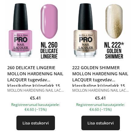
260 DELICATE LINGERIE
222 GOLDEN SHIMMER
MOLLON HARDENING NAIL
MOLLON HARDENING NAIL
LACQUER tugevdav
LACQUER tugevdav
klassikaline küünelakk 15
klassikaline küünelakk 15
MOLLON HARDENING NAIL LACQUER 260 DELICATE LINGERIE 15 ml on tugevdav klassikaline küünelakk õrnas nude-roosas toonis. Toon 260 Delicate Lingerie on pehme poolläbipaistev roosa-beež värv läikiva viimistlusega. See näeb välja väga õrn, puhas ja elegantne, rõhutab küünte loomulikku ilu ning sobib igapäevaseks, kontori-, pruut-, nude- ja klassikaliseks maniküüriks. Hardening Nail Lacquer koostis sisaldab tugevdavat komponenti ja sobib klassikaliseks maniküüriks. Lakk kantakse peale ühtlaselt, kuivab õhu käes ja ei vaja UV/LED-lampi. Parema püsivuse saavutamiseks on soovitatav kasutada seda koos klassikalise küünelaki aluslaki ja pealislakiga. Eelised: tugevdav klassikaline küünelakk; õrn nude-roosa toon; elegantne läikiv viimistlus; rõhutab küünte loomulikku ilu; aitab tugevdada naturaalseid küüsi; kantakse peale ühtlaselt; kuivab õhu käes; ei vaja UV/LED-lampi; sobib koduseks ja professionaalseks maniküüriks. Kasutamine: Kandke aluslakk puhtale ja kuivale küüneplaadile. Seejärel kandke peale 1–2 kihti MOLLON HARDENING NAIL LACQUER 260 DELICATE LINGERIE, lastes igal kihil õhu käes kuivada. Parema püsivuse saavutamiseks viimistlege maniküür klassikalise küünelaki pealislakiga. Maht: 15 ml. Tootepildid on illustratiivsed. Küsimuste korral ootame alati Sinu meili nanatallinn@gmail.com
MOLLON HARDENING NAIL LACQUER 222 GOLDEN SHIMMER 15 ml on tugevdav klassikaline küünelakk kuldse sädeleva efektiga. Toon 222 Golden Shimmer on kuldne värv õrna sädeluse ja särava viimistlusega. See helgib küüntel kaunilt, luues elegantse, piduliku ja väljendusrikka katte. Sobib õhtuseks maniküüriks, pidulikuks välimuseks, aktsentküünteks ning pealekandmiseks teiste toonide peale. Hardening Nail Lacquer koostis sisaldab tugevdavat komponenti ja sobib klassikaliseks maniküüriks. Lakk kantakse peale ühtlaselt, kuivab õhu käes ja ei vaja UV/LED-lampi. Parema püsivuse saavutamiseks on soovitatav kasutada seda koos klassikalise küünelaki aluslaki ja pealislakiga. Eelised: tugevdav klassikaline küünelakk; kuldne toon sädelusega; särav helkiv viimistlus; helgib küüntel kaunilt; aitab tugevdada naturaalseid küüsi; kantakse peale ühtlaselt; kuivab õhu käes; ei vaja UV/LED-lampi; sobib koduseks ja professionaalseks maniküüriks. Kasutamine: Kandke aluslakk puhtale ja kuivale küüneplaadile. Seejärel kandke peale 1–2 kihti MOLLON HARDENING NAIL LACQUER 222 GOLDEN SHIMMER, lastes igal kihil õhu käes kuivada. Parema püsivuse saavutamiseks viimistlege maniküür klassikalise küünelaki pealislakiga. Maht: 15 ml. Tootepildid on illustratiivsed. Küsimuste korral ootame alati Sinu meili nanatallinn@gmail.com
ml
ml
€5.41
€5.41
Registreerunud kasutajatele:
Registreerunud kasutajatele:
€4.60 (−15%)
€4.60 (−15%)
Lisa ostukorvi
Lisa ostukorvi