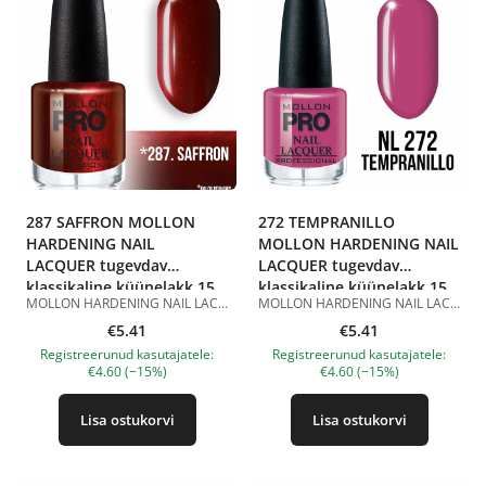
287 SAFFRON MOLLON
272 TEMPRANILLO
HARDENING NAIL
MOLLON HARDENING NAIL
LACQUER tugevdav
LACQUER tugevdav
klassikaline küünelakk 15
klassikaline küünelakk 15
MOLLON HARDENING NAIL LACQUER 287 SAFFRON 15 ml on tugevdav klassikaline küünelakk sügavas punakaspruunis toonis pärlmutterefektiga. Toon 287 Saffron on rikkalik tume punakaspruun värv pehme pärlmutterläike ja läikiva viimistlusega. See näeb välja peen, väljendusrikas ja elegantne, rõhutab kaunilt küünte kuju ning sobib õhtuseks maniküüriks, sügis-talviseks välimuseks, pidulikuks küünedisainiks ja stiilseks klassikaliseks maniküüriks. Hardening Nail Lacquer koostis sisaldab tugevdavat komponenti ja sobib klassikaliseks maniküüriks. Lakk kantakse peale ühtlaselt, kuivab õhu käes ja ei vaja UV/LED-lampi. Parema püsivuse saavutamiseks on soovitatav kasutada seda koos klassikalise küünelaki aluslaki ja pealislakiga. Eelised: tugevdav klassikaline küünelakk; tume punakaspruun toon; pärlmutterläikega efekt; läikiv viimistlus; aitab tugevdada naturaalseid küüsi; kantakse peale ühtlaselt; kuivab õhu käes; ei vaja UV/LED-lampi; sobib koduseks ja professionaalseks maniküüriks. Kasutamine: Kandke aluslakk puhtale ja kuivale küüneplaadile. Seejärel kandke peale 1–2 kihti MOLLON HARDENING NAIL LACQUER 287 SAFFRON, lastes igal kihil õhu käes kuivada. Parema püsivuse saavutamiseks viimistlege maniküür klassikalise küünelaki pealislakiga. Maht: 15 ml. Tootepildid on illustratiivsed. Küsimuste korral ootame alati Sinu meili nanatallinn@gmail.com
MOLLON HARDENING NAIL LACQUER 272 TEMPRANILLO 15 ml on tugevdav klassikaline küünelakk elegantses veinikas-roosas toonis. Toon 272 Tempranillo on mahe marjaroosa värv kerge veinika alatooniga ja läikiva viimistlusega. See näeb välja naiselik, stiilne ja peen, rõhutab kaunilt küünte kuju ning sobib igapäevaseks maniküüriks, kontoristiiliks, romantiliseks küünedisainiks ja elegantseks õhtuseks maniküüriks. Hardening Nail Lacquer koostis sisaldab tugevdavat komponenti ja sobib klassikaliseks maniküüriks. Lakk kantakse peale ühtlaselt, kuivab õhu käes ja ei vaja UV/LED-lampi. Parema püsivuse saavutamiseks on soovitatav kasutada seda koos klassikalise küünelaki aluslaki ja pealislakiga. Eelised: tugevdav klassikaline küünelakk; mahe veinikas-roosa toon; läikiv viimistlus; aitab tugevdada naturaalseid küüsi; kantakse peale ühtlaselt; kuivab õhu käes; ei vaja UV/LED-lampi; sobib koduseks ja professionaalseks maniküüriks. Kasutamine: Kandke aluslakk puhtale ja kuivale küüneplaadile. Seejärel kandke peale 1–2 kihti MOLLON HARDENING NAIL LACQUER 272 TEMPRANILLO, lastes igal kihil õhu käes kuivada. Parema püsivuse saavutamiseks viimistlege maniküür klassikalise küünelaki pealislakiga. Maht: 15 ml. Tootepildid on illustratiivsed. Küsimuste korral ootame alati Sinu meili nanatallinn@gmail.com
ml
ml
€5.41
€5.41
Registreerunud kasutajatele:
Registreerunud kasutajatele:
€4.60 (−15%)
€4.60 (−15%)
Lisa ostukorvi
Lisa ostukorvi