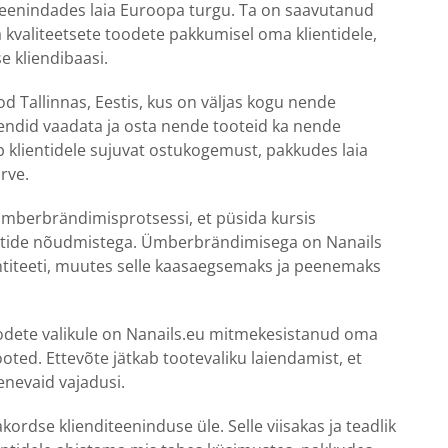
 teenindades laia Euroopa turgu. Ta on saavutanud
kvaliteetsete toodete pakkumisel oma klientidele,
e kliendibaasi.
od Tallinnas, Eestis, kus on väljas kogu nende
liendid vaadata ja osta nende tooteid ka nende
ub klientidele sujuvat ostukogemust, pakkudes laia
ärve.
 ümberbrändimisprotsessi, et püsida kursis
entide nõudmistega. Ümberbrändimisega on Nanails
titeeti, muutes selle kaasaegsemaks ja peenemaks
oodete valikule on Nanails.eu mitmekesistanud oma
ooted. Ettevõte jätkab tootevaliku laiendamist, et
enevaid vajadusi.
ordse klienditeeninduse üle. Selle viisakas ja teadlik