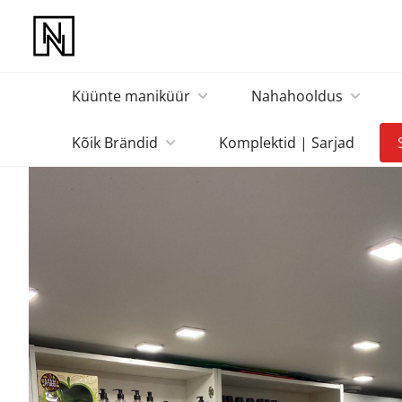
Küünte maniküür
Nahahooldus
Kõik Brändid
Komplektid | Sarjad