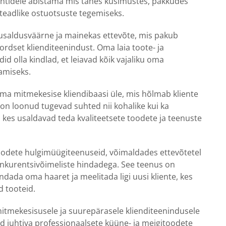
ientidele abistama mis tahes küsimustes, pakkudes
 teadlike ostuotsuste tegemiseks.
usaldusväärne ja mainekas ettevõte, mis pakub
kordset klienditeenindust. Oma laia toote- ja
id olla kindlad, et leiavad kõik vajaliku oma
amiseks.
oma mitmekesise kliendibaasi üle, mis hõlmab kliente
on loonud tugevad suhted nii kohalike kui ka
, kes usaldavad teda kvaliteetsete toodete ja teenuste
odete hulgimüügiteenuseid, võimaldades ettevõtetel
onkurentsivõimeliste hindadega. See teenus on
ndada oma haaret ja meelitada ligi uusi kliente, kes
 tooteid.
mitmekesisusele ja suurepärasele klienditeenindusele
d juhtiva professionaalsete küüne- ja meigitoodete