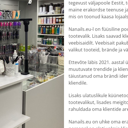
tegevust väljapoole Eestit,
maine erakordse teenuse ja 
mis on toonud kaasa lojaals
Nanails.eu-l on füüsiline po
tootevalik. Lisaks saavad k
veebisaidilt. Veebisait pak
valikut tooteid, brände ja v
Ettevõte läbis 2021. aastal
muutuvate trendide ja kli
täiustanud oma brändi iden
kliendile.
Lisaks ulatuslikule küünet
tootevalikut, lisades meigit
rahuldada oma klientide ar
Nanails.eu on uhke oma erak