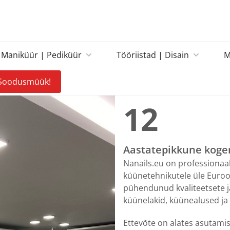
Maniküür | Pediküür
Tööriistad | Disain
M
Soodusmüük!
12
Aastatepikkune kog
Nanails.eu on professionaal
küünetehnikutele üle Euroo
pühendunud kvaliteetsete j
küünelakid, küünealused ja
Ettevõte on alates asutami