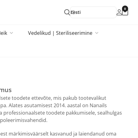
0
Eesti
eik
Vedelikud | Steriliseerimine
emus
sete toodete ettevõte, mis pakub tootevalikut
pa. Alates asutamisest 2014. aastal on Nanails
a professionaalsete toodete pakkumisele, sealhulgas
 poleerimisvahendid.
sest märkimisväärselt kasvanud ja laiendanud oma