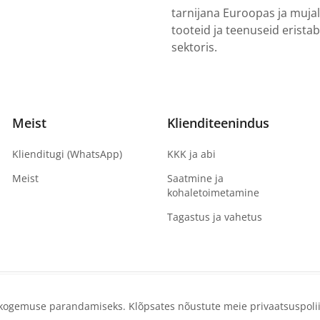
tarnijana Euroopas ja muja
tooteid ja teenuseid erista
sektoris.
Meist
Klienditeenindus
Klienditugi (WhatsApp)
KKK ja abi
Meist
Saatmine ja
kohaletoimetamine
Tagastus ja vahetus
e kogemuse parandamiseks. Klõpsates nõustute meie privaatsuspolii