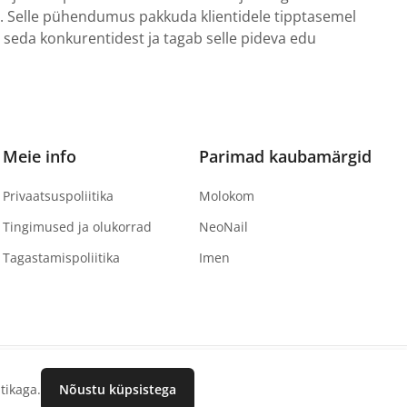
l. Selle pühendumus pakkuda klientidele tipptasemel
b seda konkurentidest ja tagab selle pideva edu
Meie info
Parimad kaubamärgid
Privaatsuspoliitika
Molokom
Tingimused ja olukorrad
NeoNail
Tagastamispoliitika
Imen
tikaga.
Nõustu küpsistega