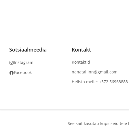
Sotsiaalmeedia
Kontakt
Kontaktid
Instagram
nanatallinn@gmail.com
Facebook
Helista meile: +372 56968888
Autoriõigus
©
2026
NaNails.eu
Kõik õigused kaitstud
See sait kasutab küpsiseid tei