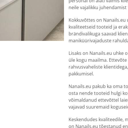
personal on alati valmis kl
neile vajalikku juhendamist
Kokkuvõttes on Nanails.eu 
kvaliteetseid tooteid ja era
brändivalikuga saavad kliend
maniküürivajaduste rahuld
Lisaks on Nanails.eu uhke 
üle kogu maailma. Ettevõte 
rahvusvaheliste klientidega
pakkumisel.
Nanails.eu pakub ka oma to
osta nende tooteid hulgi k
võimaldanud ettevõttel laie
vajavad suuremaid koguseid
Keskendudes kvaliteedile, 
on Nanails.eu tõestanud en