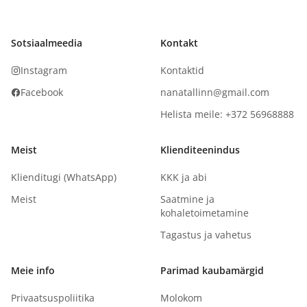
Sotsiaalmeedia
Kontakt
Instagram
Kontaktid
Facebook
nanatallinn@gmail.com
Helista meile: +372 56968888
Meist
Klienditeenindus
Klienditugi (WhatsApp)
KKK ja abi
Meist
Saatmine ja
kohaletoimetamine
Tagastus ja vahetus
Meie info
Parimad kaubamärgid
Privaatsuspoliitika
Molokom