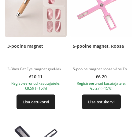
3-poolne magnet
5-poolne magnet, Roosa
3-ühes Cat Eye magnet geel-lakkidele võimaldab kiiresti ja lihtsalt luua erinevaid magnetilisi küünedisaini efekte. Kolm erineva kuju ja suurusega magnetpinda aitavad luua peeneid valgusjooni, laiu helke, klassikalist Cat Eye efekti, pehmeid üleminekuid ning originaalseid küünedisaini mustreid vaid mõne sekundiga. Magnetil on mugav puidust käepide, mis istub hästi käes ja võimaldab magnetit täpselt küüne kohal positsioneerida. Võimsad neodüümmagnetid suunavad magnetgeellaki metallosakesi, luues selge ja efektse tulemuse. Sobib kasutamiseks kõigi metallosakesi sisaldavate Cat Eye magnetgeellakkidega. Eelised 3-ühes magnet tööriist. Loob erinevaid Cat Eye efekte. Võimaldab kujundada peeneid, laiu ja ruumilisi valgushelke. Sobib kõikidele magnetgeellakkidele. Võimsad neodüümmagnetid selge ja väljendusrikka efekti saavutamiseks. Ergonoomiline puidust käepide mugavaks kasutamiseks. Kiire ja lihtne küünedisaini loomine. Sobib nii professionaalseks kui ka koduseks kasutamiseks. Kasutusjuhend Kandke peale magnetgeellakk vastavalt tootja juhistele. Enne polümeriseerimist hoidke magneti soovitud külge 2–5 mm kaugusel küüne pinnast. Hoidke magnetit paigal 5–10 sekundit, kuni soovitud muster tekib. Polümeriseerige UV/LED-lambis ja katke pealislakiga. Tehnilised andmed Tüüp: magnet magnetgeellakile Mudel: 3-ühes Käepideme materjal: puit Magneti materjal: neodüümmagnet Otstarve: Cat Eye magnetiliste küüneefektide loomine Tootepildid on illustratiivsed. Küsimuste korral ootame alati Sinu meili nanatallinn@gmail.com
5-poolne magnet roosa värvi Tootepildid on illustratiivsed. Küsimuste korral ootame alati Sinu meili nanatallinn@gmail.com
€10.11
€6.20
Registreerunud kasutajatele:
Registreerunud kasutajatele:
€8.59 (−15%)
€5.27 (−15%)
Lisa ostukorvi
Lisa ostukorvi