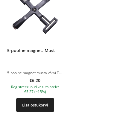
5-poolne magnet, Must
5-poolne magnet musta värvi Tootepildid on illustratiivsed. Küsimuste korral ootame alati Sinu meili nanatallinn@gmail.com
€6.20
Registreerunud kasutajatele:
€5.27 (−15%)
Lisa ostukorvi