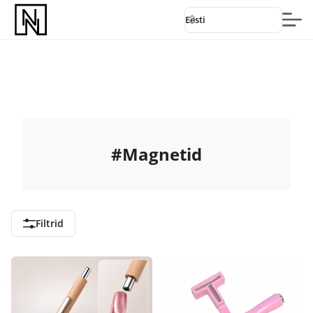
Eesti
#
Magnetid
Filtrid