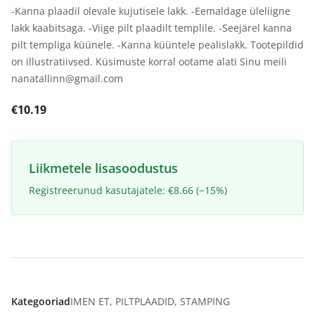
-Kanna plaadil olevale kujutisele lakk. -Eemaldage üleliigne
lakk kaabitsaga. -Viige pilt plaadilt templile. -Seejärel kanna
pilt templiga küünele. -Kanna küüntele pealislakk. Tootepildid
on illustratiivsed. Küsimuste korral ootame alati Sinu meili
nanatallinn@gmail.com
€10.19
Liikmetele lisasoodustus
Registreerunud kasutajatele: €8.66 (−15%)
Kategooriad
IMEN ET
,
PILTPLAADID
,
STAMPING