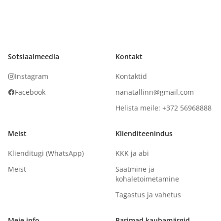
Sotsiaalmeedia
Kontakt
Instagram
Kontaktid
Facebook
nanatallinn@gmail.com
Helista meile: +372 56968888
Meist
Klienditeenindus
Klienditugi (WhatsApp)
KKK ja abi
Meist
Saatmine ja
kohaletoimetamine
Tagastus ja vahetus
Meie info
Parimad kaubamärgid