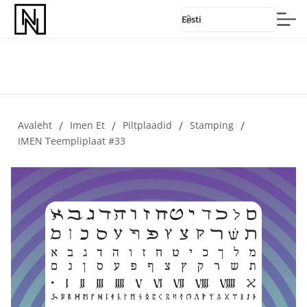
Eesti
Avaleht
/
Imen Et
/
Piltplaadid
/
Stamping
/
IMEN Teempliplaat #33