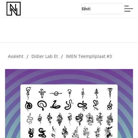
Eesti
Avaleht
/
Didier Lab Et
/
IMEN Teempliplaat #3