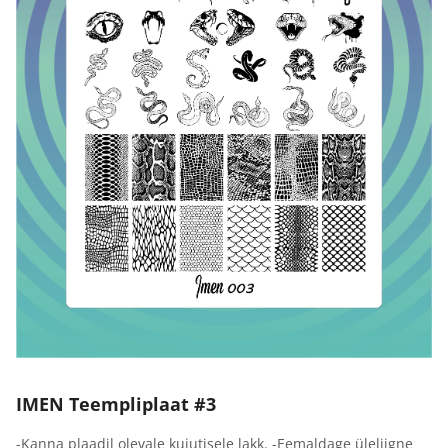
IMEN Teempliplaat #3
-Kanna plaadil olevale kujutisele lakk. -Eemaldage üleliigne