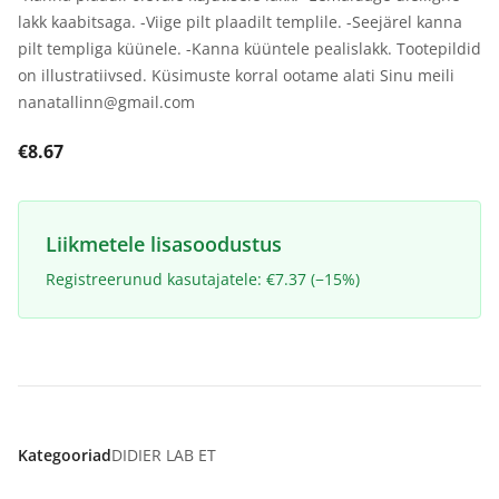
lakk kaabitsaga. -Viige pilt plaadilt templile. -Seejärel kanna
pilt templiga küünele. -Kanna küüntele pealislakk. Tootepildid
on illustratiivsed. Küsimuste korral ootame alati Sinu meili
nanatallinn@gmail.com
€8.67
Liikmetele lisasoodustus
Registreerunud kasutajatele: €7.37 (−15%)
Kategooriad
DIDIER LAB ET