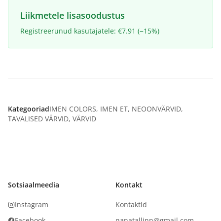
Liikmetele lisasoodustus
Registreerunud kasutajatele: €7.91 (−15%)
Kategooriad
IMEN COLORS
,
IMEN ET
,
NEOONVÄRVID
,
TAVALISED VÄRVID
,
VÄRVID
Sotsiaalmeedia
Kontakt
Instagram
Kontaktid
Facebook
nanatallinn@gmail.com