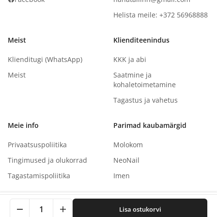
Helista meile: +372 56968888
Meist
Klienditeenindus
Klienditugi (WhatsApp)
KKK ja abi
Meist
Saatmine ja
kohaletoimetamine
Tagastus ja vahetus
Meie info
Parimad kaubamärgid
Privaatsuspoliitika
Molokom
Tingimused ja olukorrad
NeoNail
Tagastamispoliitika
Imen
See sait kasutab küpsiseid teie kogemuse parandamiseks.
1
Lisa ostukorvi