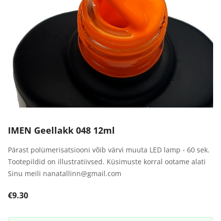
IMEN Geellakk 048 12ml
Pärast polümerisatsiooni võib värvi muuta LED lamp - 60 sek.
Tootepildid on illustratiivsed. Küsimuste korral ootame alati
Sinu meili nanatallinn@gmail.com
€9.30