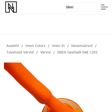
Eesti
Avaleht
/
Imen Colors
/
Imen Et
/
Neoonvärvid
/
Tavalised Värvid
/
Värvid
/
IMEN Geellakk 048 12ml