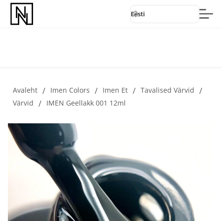
Eesti
Avaleht
/
Imen Colors
/
Imen Et
/
Tavalised Värvid
/
Värvid
/
IMEN Geellakk 001 12ml