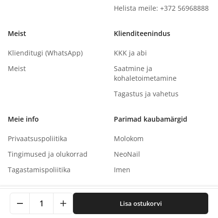
Helista meile: +372 56968888
Meist
Klienditeenindus
Klienditugi (WhatsApp)
KKK ja abi
Meist
Saatmine ja
kohaletoimetamine
Tagastus ja vahetus
Meie info
Parimad kaubamärgid
Privaatsuspoliitika
Molokom
Tingimused ja olukorrad
NeoNail
Tagastamispoliitika
Imen
See sait kasutab küpsiseid teie kogemuse parandamiseks.
1
Lisa ostukorvi
Klõpsates nõustute meie privaatsuspoliitikaga.
Autoriõigus
©
2026
NaNails.eu
Kõik õigused kaitstud