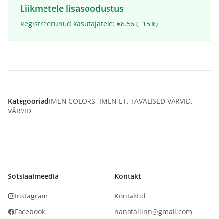
Liikmetele lisasoodustus
Registreerunud kasutajatele: €8.56 (−15%)
Kategooriad
IMEN COLORS
,
IMEN ET
,
TAVALISED VÄRVID
,
VÄRVID
Sotsiaalmeedia
Kontakt
Instagram
Kontaktid
Facebook
nanatallinn@gmail.com