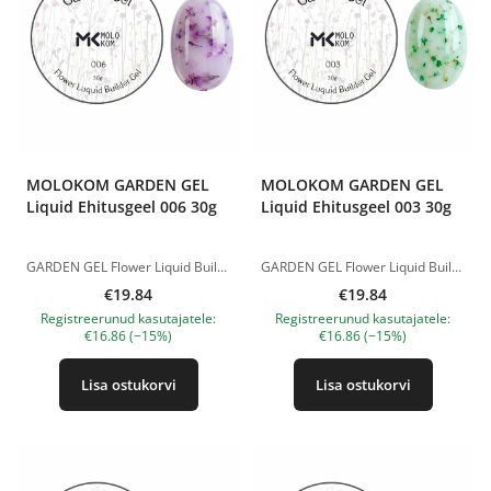
MOLOKOM GARDEN GEL
MOLOKOM GARDEN GEL
Liquid Ehitusgeel 006 30g
Liquid Ehitusgeel 003 30g
GARDEN GEL Flower Liquid Builder Gel on vedel ehitusgeel dekoratiivsete kuivatatud lilledega, mis sobib õrnade, õhuliste ja naiselike küünedisainide loomiseks. Geel ühendab modelleeriva materjali tugevuse kauni lillelise efektiga. Kuivatatud lilled jäävad kattekihis kaunilt nähtavale, luues küüntel “lilleaia” efekti. Sobib naturaalsete küünte tugevdamiseks, küüneplaadi tasandamiseks, modelleerimiseks ja dekoratiivsete lilleliste disainide loomiseks. Materjal on isetasanduv, mugav kasutada ning võimaldab saavutada korrektse ja esteetilise tulemuse ilma liigse mahuta. Eelised: • vedel ehitusgeel kuivatatud lilledega; • sobib tugevdamiseks ja modelleerimiseks; • loob õrna lillelise efekti; • isetasanduv tekstuur; • sobib naturaalsete, romantiliste ning kevad-suviste disainide jaoks. Polümerisatsiooniaeg: LED-lamp — 60 sekundit. Tootepildid on illustratiivsed. Küsimuste korral ootame alati Sinu meili nanatallinn@gmail.com
GARDEN GEL Flower Liquid Builder Gel on vedel ehitusgeel dekoratiivsete kuivatatud lilledega, mis sobib õrnade, õhuliste ja naiselike küünedisainide loomiseks. Geel ühendab modelleeriva materjali tugevuse kauni lillelise efektiga. Kuivatatud lilled jäävad kattekihis kaunilt nähtavale, luues küüntel “lilleaia” efekti. Sobib naturaalsete küünte tugevdamiseks, küüneplaadi tasandamiseks, modelleerimiseks ja dekoratiivsete lilleliste disainide loomiseks. Materjal on isetasanduv, mugav kasutada ning võimaldab saavutada korrektse ja esteetilise tulemuse ilma liigse mahuta. Eelised: • vedel ehitusgeel kuivatatud lilledega; • sobib tugevdamiseks ja modelleerimiseks; • loob õrna lillelise efekti; • isetasanduv tekstuur; • sobib naturaalsete, romantiliste ning kevad-suviste disainide jaoks. Polümerisatsiooniaeg: LED-lamp — 60 sekundit. Tootepildid on illustratiivsed. Küsimuste korral ootame alati Sinu meili nanatallinn@gmail.com
€19.84
€19.84
Registreerunud kasutajatele:
Registreerunud kasutajatele:
€16.86 (−15%)
€16.86 (−15%)
Lisa ostukorvi
Lisa ostukorvi