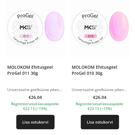
MOLOKOM Ehitusgeel
MOLOKOM Ehitusgeel
ProGel 011 30g
ProGel 010 30g
Universaalne geelküünte pikendamiseks ja modelleerimiseks. Ideaalne nii pikkade küünte ehitamiseks, kui ka naturaalse küüneplaadi tugevdamiseks. Võib kasutada nii alumiste kui ka ülemiste vormidega töötamiseks. Kivistub juba ca 15 sekundiga, olenevalt lambist. Jäik, samas paindlik ja vastupidav ehitusgeel - ideaalne C - kurvi modelleerimiseks. Annab õhukese, kuid vastupidava arhitektuuri, mis ei ole habras isegi õhukese kihina. Mugav peale kanda ja kergesti viilida. Keskmise viskoossusega, isetasanduv konsistents. Konsistents on mugav nii algajatele kui ka kogenud tehnikutele - vähendab tööaega. Ökonoomne materjalikulu. Polümerisatsioon LED-lamp - 60 sekundit. UV 48 W - 2 minutit. Tootepildid on illustratiivsed. Küsimuste korral ootame alati Sinu meili nanatallinn@gmail.com
Universaalne geelküünte pikendamiseks ja modelleerimiseks. Ideaalne nii pikkade küünte ehitamiseks, kui ka naturaalse küüneplaadi tugevdamiseks. Võib kasutada nii alumiste kui ka ülemiste vormidega töötamiseks. Kivistub juba ca 15 sekundiga, olenevalt lambist. Jäik, samas paindlik ja vastupidav ehitusgeel - ideaalne C - kurvi modelleerimiseks. Annab õhukese, kuid vastupidava arhitektuuri, mis ei ole habras isegi õhukese kihina. Mugav peale kanda ja kergesti viilida. Keskmise viskoossusega, isetasanduv konsistents. Konsistents on mugav nii algajatele kui ka kogenud tehnikutele - vähendab tööaega. Ökonoomne materjalikulu. Polümerisatsioon LED-lamp - 60 sekundit. UV 48 W - 2 minutit. Tootepildid on illustratiivsed. Küsimuste korral ootame alati Sinu meili nanatallinn@gmail.com
€26.04
€26.04
Registreerunud kasutajatele:
Registreerunud kasutajatele:
€22.13 (−15%)
€22.13 (−15%)
Lisa ostukorvi
Lisa ostukorvi