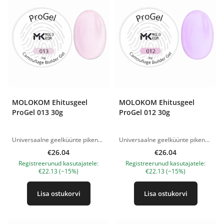
MOLOKOM Ehitusgeel
MOLOKOM Ehitusgeel
ProGel 013 30g
ProGel 012 30g
Universaalne geelküünte pikendamiseks ja modelleerimiseks. Ideaalne nii pikkade küünte ehitamiseks, kui ka naturaalse küüneplaadi tugevdamiseks. Võib kasutada nii alumiste kui ka ülemiste vormidega töötamiseks. Kivistub juba ca 15 sekundiga, olenevalt lambist. Jäik, samas paindlik ja vastupidav ehitusgeel - ideaalne C - kurvi modelleerimiseks. Annab õhukese, kuid vastupidava arhitektuuri, mis ei ole habras isegi õhukese kihina. Mugav peale kanda ja kergesti viilida. Keskmise viskoossusega, isetasanduv konsistents. Konsistents on mugav nii algajatele kui ka kogenud tehnikutele - vähendab tööaega. Ökonoomne materjalikulu. Polümerisatsioon LED-lamp - 60 sekundit. UV 48 W - 2 minutit. Tootepildid on illustratiivsed. Küsimuste korral ootame alati Sinu meili nanatallinn@gmail.com
Universaalne geelküünte pikendamiseks ja modelleerimiseks. Ideaalne nii pikkade küünte ehitamiseks, kui ka naturaalse küüneplaadi tugevdamiseks. Võib kasutada nii alumiste kui ka ülemiste vormidega töötamiseks. Kivistub juba ca 15 sekundiga, olenevalt lambist. Jäik, samas paindlik ja vastupidav ehitusgeel - ideaalne C - kurvi modelleerimiseks. Annab õhukese, kuid vastupidava arhitektuuri, mis ei ole habras isegi õhukese kihina. Mugav peale kanda ja kergesti viilida. Keskmise viskoossusega, isetasanduv konsistents. Konsistents on mugav nii algajatele kui ka kogenud tehnikutele - vähendab tööaega. Ökonoomne materjalikulu. Polümerisatsioon LED-lamp - 60 sekundit. UV 48 W - 2 minutit. Tootepildid on illustratiivsed. Küsimuste korral ootame alati Sinu meili nanatallinn@gmail.com
€26.04
€26.04
Registreerunud kasutajatele:
Registreerunud kasutajatele:
€22.13 (−15%)
€22.13 (−15%)
Lisa ostukorvi
Lisa ostukorvi