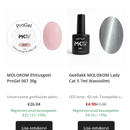
MOLOKOM Ehitusgeel
Geellakk MOLOKOM Lady
ProGel 007 30g
Cat 5 7ml (Kassisilm)
Universaalne geelküünte pikendamiseks ja modelleerimiseks. Ideaalne nii pikkade küünte ehitamiseks, kui ka naturaalse küüneplaadi tugevdamiseks. Võib kasutada nii alumiste kui ka ülemiste vormidega töötamiseks. Kivistub juba ca 15 sekundiga, olenevalt lambist. Jäik, samas paindlik ja vastupidav ehitusgeel - ideaalne C - kurvi modelleerimiseks. Annab õhukese, kuid vastupidava arhitektuuri, mis ei ole habras isegi õhukese kihina. Mugav peale kanda ja kergesti viilida. Keskmise viskoossusega, isetasanduv konsistents. Konsistents on mugav nii algajatele kui ka kogenud tehnikutele - vähendab tööaega. Ökonoomne materjalikulu. Polümerisatsioon LED-lamp - 60 sekundit. UV 48 W - 2 minutit. Tootepildid on illustratiivsed. Küsimuste korral ootame alati Sinu meili nanatallinn@gmail.com
LED lamp - 60 sek. Tootepildid on illustratiivsed. Küsimuste korral ootame alati Sinu meili nanatallinn@gmail.com
€26.04
€4.90
€7.00
Registreerunud kasutajatele:
Registreerunud kasutajatele:
€22.13 (−15%)
€4.16 (−15%)
Lisa ostukorvi
Lisa ostukorvi