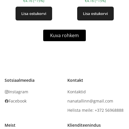
€4.16 (−15%)
€4.16 (−15%)
Lisa ostukorvi
Lisa ostukorvi
Kuva rohkem
Sotsiaalmeedia
Kontakt
Instagram
Kontaktid
Facebook
nanatallinn@gmail.com
Helista meile: +372 56968888
Meist
Klienditeenindus