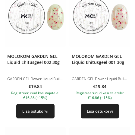
MOLOKOM GARDEN GEL
MOLOKOM GARDEN GEL
Liquid Ehitusgeel 002 30g
Liquid Ehitusgeel 001 30g
GARDEN GEL Flower Liquid Builder Gel on vedel ehitusgeel dekoratiivsete kuivatatud lilledega, mis sobib õrnade, õhuliste ja naiselike küünedisainide loomiseks. Geel ühendab modelleeriva materjali tugevuse kauni lillelise efektiga. Kuivatatud lilled jäävad kattekihis kaunilt nähtavale, luues küüntel “lilleaia” efekti. Sobib naturaalsete küünte tugevdamiseks, küüneplaadi tasandamiseks, modelleerimiseks ja dekoratiivsete lilleliste disainide loomiseks. Materjal on isetasanduv, mugav kasutada ning võimaldab saavutada korrektse ja esteetilise tulemuse ilma liigse mahuta. Eelised: • vedel ehitusgeel kuivatatud lilledega; • sobib tugevdamiseks ja modelleerimiseks; • loob õrna lillelise efekti; • isetasanduv tekstuur; • sobib naturaalsete, romantiliste ning kevad-suviste disainide jaoks. Polümerisatsiooniaeg: LED-lamp — 60 sekundit. Tootepildid on illustratiivsed. Küsimuste korral ootame alati Sinu meili nanatallinn@gmail.com
GARDEN GEL Flower Liquid Builder Gel on vedel ehitusgeel dekoratiivsete kuivatatud lilledega, mis sobib õrnade, õhuliste ja naiselike küünedisainide loomiseks. Geel ühendab modelleeriva materjali tugevuse kauni lillelise efektiga. Kuivatatud lilled jäävad kattekihis kaunilt nähtavale, luues küüntel “lilleaia” efekti. Sobib naturaalsete küünte tugevdamiseks, küüneplaadi tasandamiseks, modelleerimiseks ja dekoratiivsete lilleliste disainide loomiseks. Materjal on isetasanduv, mugav kasutada ning võimaldab saavutada korrektse ja esteetilise tulemuse ilma liigse mahuta. Eelised: • vedel ehitusgeel kuivatatud lilledega; • sobib tugevdamiseks ja modelleerimiseks; • loob õrna lillelise efekti; • isetasanduv tekstuur; • sobib naturaalsete, romantiliste ning kevad-suviste disainide jaoks. Polümerisatsiooniaeg: LED-lamp — 60 sekundit. Tootepildid on illustratiivsed. Küsimuste korral ootame alati Sinu meili nanatallinn@gmail.com
€19.84
€19.84
Registreerunud kasutajatele:
Registreerunud kasutajatele:
€16.86 (−15%)
€16.86 (−15%)
Lisa ostukorvi
Lisa ostukorvi