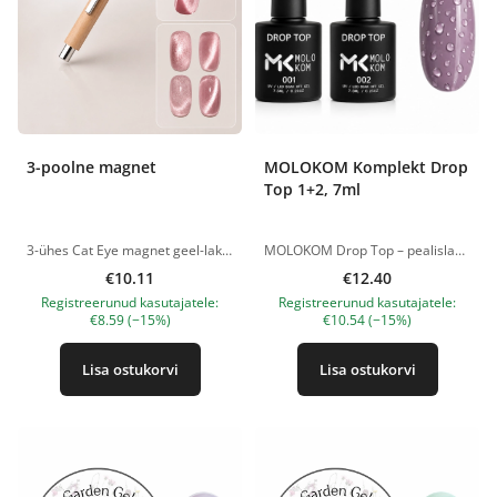
3-poolne magnet
MOLOKOM Komplekt Drop
Top 1+2, 7ml
3-ühes Cat Eye magnet geel-lakkidele võimaldab kiiresti ja lihtsalt luua erinevaid magnetilisi küünedisaini efekte. Kolm erineva kuju ja suurusega magnetpinda aitavad luua peeneid valgusjooni, laiu helke, klassikalist Cat Eye efekti, pehmeid üleminekuid ning originaalseid küünedisaini mustreid vaid mõne sekundiga. Magnetil on mugav puidust käepide, mis istub hästi käes ja võimaldab magnetit täpselt küüne kohal positsioneerida. Võimsad neodüümmagnetid suunavad magnetgeellaki metallosakesi, luues selge ja efektse tulemuse. Sobib kasutamiseks kõigi metallosakesi sisaldavate Cat Eye magnetgeellakkidega. Eelised 3-ühes magnet tööriist. Loob erinevaid Cat Eye efekte. Võimaldab kujundada peeneid, laiu ja ruumilisi valgushelke. Sobib kõikidele magnetgeellakkidele. Võimsad neodüümmagnetid selge ja väljendusrikka efekti saavutamiseks. Ergonoomiline puidust käepide mugavaks kasutamiseks. Kiire ja lihtne küünedisaini loomine. Sobib nii professionaalseks kui ka koduseks kasutamiseks. Kasutusjuhend Kandke peale magnetgeellakk vastavalt tootja juhistele. Enne polümeriseerimist hoidke magneti soovitud külge 2–5 mm kaugusel küüne pinnast. Hoidke magnetit paigal 5–10 sekundit, kuni soovitud muster tekib. Polümeriseerige UV/LED-lambis ja katke pealislakiga. Tehnilised andmed Tüüp: magnet magnetgeellakile Mudel: 3-ühes Käepideme materjal: puit Magneti materjal: neodüümmagnet Otstarve: Cat Eye magnetiliste küüneefektide loomine Tootepildid on illustratiivsed. Küsimuste korral ootame alati Sinu meili nanatallinn@gmail.com
MOLOKOM Drop Top – pealislakk, mis võimaldab luua küüntele ruumilise tilgaefekti. MOLOKOM Drop Top 1 (Etapp 1) Kahefaasilise süsteemi esimene etapp ruumilise tilgaefekti loomiseks. Tagab aluspinna tekstuurse disaini kujundamiseks. Sobib kõikidele geellakk-katetele. Omadused: Drop Top süsteemi esimene etapp; läbipaistev koostis; sobib igat värvi kattega; polümerisatsioon LED-/UV-lambis – 60 sekundit. MOLOKOM Drop Top 2 (Etapp 2) Kahefaasilise süsteemi teine etapp vihmapiiskade efekti loomiseks. Kantakse poolkuiva pintsliga Drop Top 1 peale, luues läbipaistvad ruumilised 3D-tilgad. Pärast pealekandmist tuleb oodata mõni sekund, kuni materjal hakkab oma efekti avaldama, seejärel moodustuvad läbipaistvad mahulised tilgad, millel on väljendusrikas 3D-efekt. Omadused: Drop Top süsteemi teine etapp; kantakse peale poolkuiva pintsliga; pärast pealekandmist kulub efekti avaldumise alguseks mõni sekund; ruumiliste tilkade efekt (Rain Effect); läbipaistev koostis; polümerisatsioon LED-/UV-lambis – 60 sekundit. Tootepildid on illustratiivsed. Küsimuste korral ootame alati Sinu meili nanatallinn@gmail.com
€10.11
€12.40
Registreerunud kasutajatele:
Registreerunud kasutajatele:
€8.59 (−15%)
€10.54 (−15%)
Lisa ostukorvi
Lisa ostukorvi