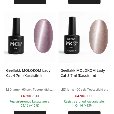
Geellakk MOLOKOM Lady
Geellakk MOLOKOM Lady
Cat 4 7ml (Kassisilm)
Cat 3 7ml (Kassisilm)
LED lamp - 60 sek. Tootepildid on illustratiivsed. Küsimuste korral ootame alati Sinu meili nanatallinn@gmail.com
LED lamp - 60 sek. Tootepildid on illustratiivsed. Küsimuste korral ootame alati Sinu meili nanatallinn@gmail.com
€4.90
€7.00
€4.90
€7.00
Registreerunud kasutajatele:
Registreerunud kasutajatele:
€4.16 (−15%)
€4.16 (−15%)