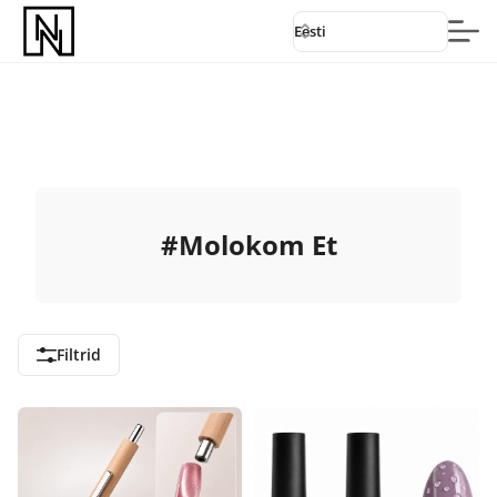
Eesti
#
Molokom Et
Filtrid