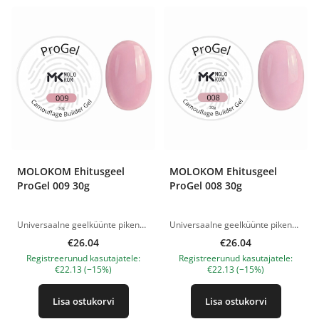
MOLOKOM Ehitusgeel
MOLOKOM Ehitusgeel
ProGel 009 30g
ProGel 008 30g
Universaalne geelküünte pikendamiseks ja modelleerimiseks. Ideaalne nii pikkade küünte ehitamiseks, kui ka naturaalse küüneplaadi tugevdamiseks. Võib kasutada nii alumiste kui ka ülemiste vormidega töötamiseks. Kivistub juba ca 15 sekundiga, olenevalt lambist. Jäik, samas paindlik ja vastupidav ehitusgeel - ideaalne C - kurvi modelleerimiseks. Annab õhukese, kuid vastupidava arhitektuuri, mis ei ole habras isegi õhukese kihina. Mugav peale kanda ja kergesti viilida. Keskmise viskoossusega, isetasanduv konsistents. Konsistents on mugav nii algajatele kui ka kogenud tehnikutele - vähendab tööaega. Ökonoomne materjalikulu. Polümerisatsioon LED-lamp - 60 sekundit. UV 48 W - 2 minutit. Tootepildid on illustratiivsed. Küsimuste korral ootame alati Sinu meili nanatallinn@gmail.com
Universaalne geelküünte pikendamiseks ja modelleerimiseks. Ideaalne nii pikkade küünte ehitamiseks, kui ka naturaalse küüneplaadi tugevdamiseks. Võib kasutada nii alumiste kui ka ülemiste vormidega töötamiseks. Kivistub juba ca 15 sekundiga, olenevalt lambist. Jäik, samas paindlik ja vastupidav ehitusgeel - ideaalne C - kurvi modelleerimiseks. Annab õhukese, kuid vastupidava arhitektuuri, mis ei ole habras isegi õhukese kihina. Mugav peale kanda ja kergesti viilida. Keskmise viskoossusega, isetasanduv konsistents. Konsistents on mugav nii algajatele kui ka kogenud tehnikutele - vähendab tööaega. Ökonoomne materjalikulu. Polümerisatsioon LED-lamp - 60 sekundit. UV 48 W - 2 minutit. Tootepildid on illustratiivsed. Küsimuste korral ootame alati Sinu meili nanatallinn@gmail.com
€26.04
€26.04
Registreerunud kasutajatele:
Registreerunud kasutajatele:
€22.13 (−15%)
€22.13 (−15%)
Lisa ostukorvi
Lisa ostukorvi