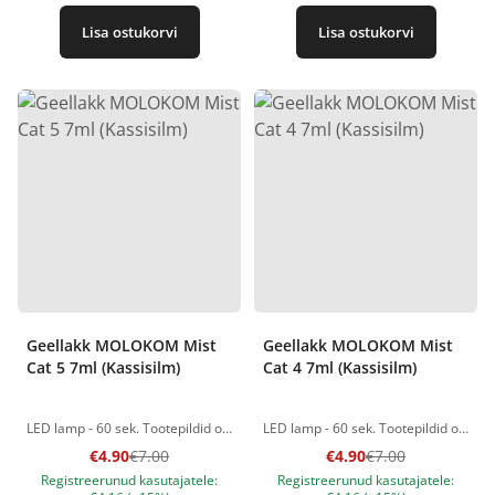
Lisa ostukorvi
Lisa ostukorvi
Geellakk MOLOKOM Mist
Geellakk MOLOKOM Mist
Cat 5 7ml (Kassisilm)
Cat 4 7ml (Kassisilm)
LED lamp - 60 sek. Tootepildid on illustratiivsed. Küsimuste korral ootame alati Sinu meili nanatallinn@gmail.com
LED lamp - 60 sek. Tootepildid on illustratiivsed. Küsimuste korral ootame alati Sinu meili nanatallinn@gmail.com
€4.90
€7.00
€4.90
€7.00
Registreerunud kasutajatele:
Registreerunud kasutajatele: