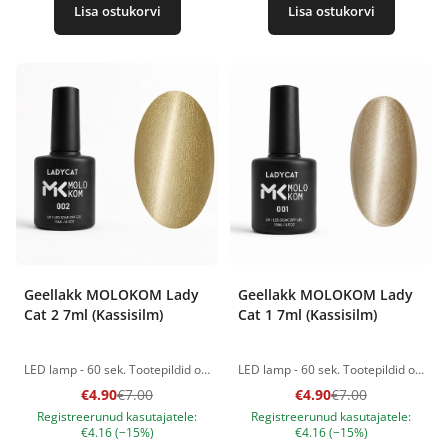
Lisa ostukorvi
Lisa ostukorvi
Geellakk MOLOKOM Lady
Geellakk MOLOKOM Lady
Cat 2 7ml (Kassisilm)
Cat 1 7ml (Kassisilm)
LED lamp - 60 sek. Tootepildid on illustratiivsed. Küsimuste korral ootame alati Sinu meili nanatallinn@gmail.com
LED lamp - 60 sek. Tootepildid on illustratiivsed. Küsimuste korral ootame alati Sinu meili nanatallinn@gmail.com
€4.90
€7.00
€4.90
€7.00
Registreerunud kasutajatele:
Registreerunud kasutajatele:
€4.16 (−15%)
€4.16 (−15%)