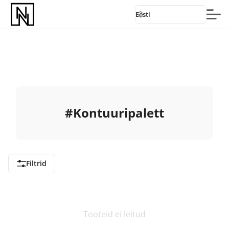
Eesti
#
Kontuuripalett
Filtrid
Tooteid ei leitud