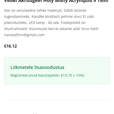
Vedel Akrüügeel Holy Molly Acryliquid 9 15ml
See on ainulaadne tahke materjal. Sobib küünte
tugevdamiseks. Kandke kindlasti pehme alus! Ei sobi
pikendusteks. LED lamp - 60 sek. Tootepildid on
illustratiivsed. Küsimuste korral ootame alati Sinu meili
nanatallinn@gmail.com
€16.12
Liikmetele lisasoodustus
Registreerunud kasutajatele: €13.70 (−15%)