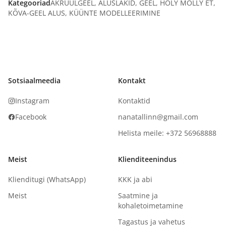
Kategooriad
AKRÜÜLGEEL
,
ALUSLAKID
,
GEEL
,
HOLY MOLLY ET
,
KÕVA-GEEL ALUS
,
KÜÜNTE MODELLEERIMINE
Sotsiaalmeedia
Kontakt
Instagram
Kontaktid
Facebook
nanatallinn@gmail.com
Helista meile: +372 56968888
Meist
Klienditeenindus
Klienditugi (WhatsApp)
KKK ja abi
Meist
Saatmine ja
kohaletoimetamine
Tagastus ja vahetus