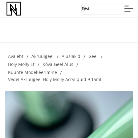
Eesti
Avaleht
/
Akrüülgeel
/
Aluslakid
/
Geel
/
Holy Molly Et
/
Kõva-Geel Alus
/
Küünte Modelleerimine
/
Vedel Akrüügeel Holy Molly Acryliquid 9 15ml