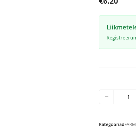
€6.20
Liikmetel
Registreerun
1
Kategooriad
FARM