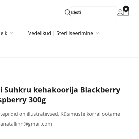
0
Eesti
eik
Vedelikud | Steriliseerimine
ti Suhkru kehakoorija Blackberry
pberry 300g
epildid on illustratiivsed. Küsimuste korral ootame
i nanatallinn@gmail.com