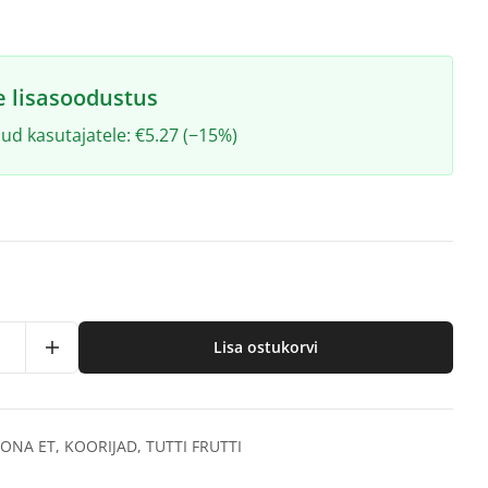
e lisasoodustus
ud kasutajatele: €5.27 (−15%)
Lisa ostukorvi
ONA ET
,
KOORIJAD
,
TUTTI FRUTTI