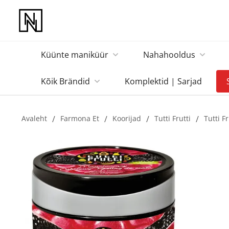
Küünte maniküür
Nahahooldus
Kõik Brändid
Komplektid | Sarjad
Avaleht
/
Farmona Et
/
Koorijad
/
Tutti Frutti
/
Tutti F