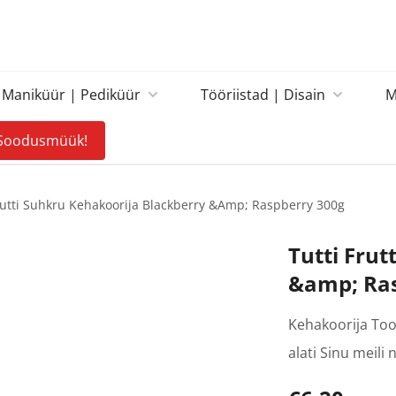
Maniküür | Pediküür
Tööriistad | Disain
M
Soodusmüük!
rutti Suhkru Kehakoorija Blackberry &amp; Raspberry 300g
Tutti Frut
&amp; Ras
Kehakoorija Toot
alati Sinu meil