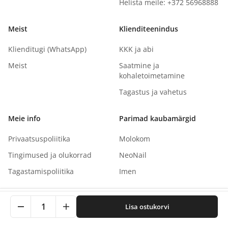
Helista meile: +372 56968888
Meist
Klienditeenindus
Klienditugi (WhatsApp)
KKK ja abi
Meist
Saatmine ja
kohaletoimetamine
Tagastus ja vahetus
Meie info
Parimad kaubamärgid
Privaatsuspoliitika
Molokom
Tingimused ja olukorrad
NeoNail
Tagastamispoliitika
Imen
See sait kasutab küpsiseid teie kogemuse parandamiseks.
1
Lisa ostukorvi
Klõpsates nõustute meie privaatsuspoliitikaga.
Autoriõigus
©
2026
NaNails.eu
Kõik õigused kaitstud