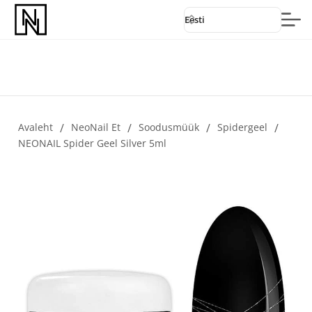
Eesti
Avaleht
/
NeoNail Et
/
Soodusmüük
/
Spidergeel
/
NEONAIL Spider Geel Silver 5ml