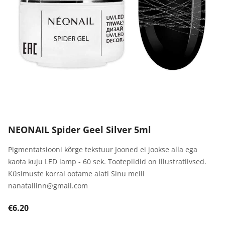
NEONAIL Spider Geel Silver 5ml
Pigmentatsiooni kõrge tekstuur Jooned ei jookse alla ega
kaota kuju LED lamp - 60 sek. Tootepildid on illustratiivsed.
Küsimuste korral ootame alati Sinu meili
nanatallinn@gmail.com
€6.20