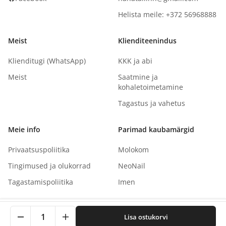
Helista meile: +372 56968888
Meist
Klienditeenindus
Klienditugi (WhatsApp)
KKK ja abi
Meist
Saatmine ja
kohaletoimetamine
Tagastus ja vahetus
Meie info
Parimad kaubamärgid
Privaatsuspoliitika
Molokom
Tingimused ja olukorrad
NeoNail
Tagastamispoliitika
Imen
See sait kasutab küpsiseid teie kogemuse parandamiseks.
1
Lisa ostukorvi