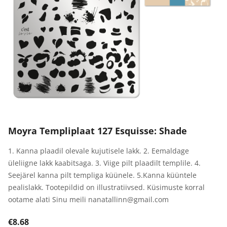
Moyra Templiplaat 127 Esquisse: Shade
1. Kanna plaadil olevale kujutisele lakk. 2. Eemaldage
üleliigne lakk kaabitsaga. 3. Viige pilt plaadilt templile. 4.
Seejärel kanna pilt templiga küünele. 5.Kanna küüntele
pealislakk. Tootepildid on illustratiivsed. Küsimuste korral
ootame alati Sinu meili nanatallinn@gmail.com
€8.68