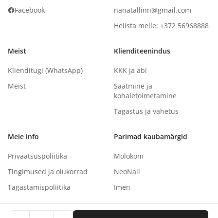
Facebook
nanatallinn@gmail.com
Helista meile: +372 56968888
Meist
Klienditeenindus
Klienditugi (WhatsApp)
KKK ja abi
Meist
Saatmine ja
kohaletoimetamine
Tagastus ja vahetus
Meie info
Parimad kaubamärgid
Privaatsuspoliitika
Molokom
Tingimused ja olukorrad
NeoNail
Tagastamispoliitika
Imen