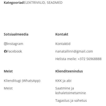
Kategooriad
ELEKTRIVIILID
,
SEADMED
Sotsiaalmeedia
Kontakt
Instagram
Kontaktid
Facebook
nanatallinn@gmail.com
Helista meile: +372 56968888
Meist
Klienditeenindus
Klienditugi (WhatsApp)
KKK ja abi
Meist
Saatmine ja
kohaletoimetamine
Tagastus ja vahetus