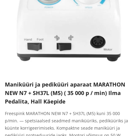
Maniküüri ja pediküüri aparaat MARATHON
NEW N7 + SH37L (M5) ( 35 000 p / min) Ilma
Pedalita, Hall Käepide
Freespink MARATHON NEW N7 + SH37L (M5) kuni 35 000
p/min. — spetsiaalsed seadmed maniküüriks, pediküüriks ja
küünte korrigeerimiseks. Kompaktne seade maniküüri ja
pediküüri protseduuride jaoks. Mootori võimsus on 50 W,