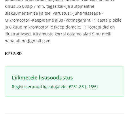
kiirus 35 000 p / min, tagasikäik ja automaatne
ülekuumenemise kaitse. Varustus: -Juhtimisseade -
Mikromootor -Käepideme alus -Võtmegarantii 1 aasta plokile
ja 6 kuud mikromootorile (käepidemele) !!! Tootepildid on
illustratiivsed. Küsimuste korral ootame alati Sinu meili
nanatallinn@gmail.com
€272.80
Liikmetele lisasoodustus
Registreerunud kasutajatele: €231.88 (−15%)