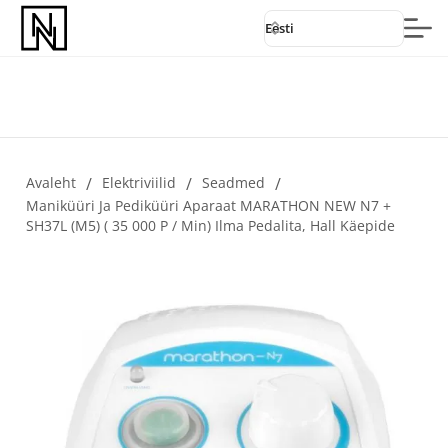
Eesti
Avaleht
/
Elektriviilid
/
Seadmed
/
Maniküüri Ja Pediküüri Aparaat MARATHON NEW N7 +
SH37L (M5) ( 35 000 P / Min) Ilma Pedalita, Hall Käepide