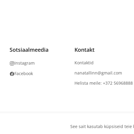
Sotsiaalmeedia
Kontakt
Kontaktid
Instagram
nanatallinn@gmail.com
Facebook
Helista meile: +372 56968888
Autoriõigus
©
2026
NaNails.eu
Kõik õigused kaitstud
See sait kasutab küpsiseid tei