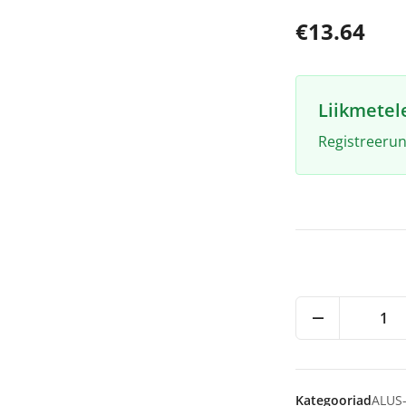
€13.64
Liikmetel
Registreerun
1
Kategooriad
ALUS-