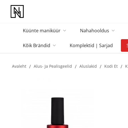
Küünte maniküür
Nahahooldus
Kõik Brändid
Komplektid | Sarjad
Avaleht
/
Alus- Ja Pealisgeelid
/
Aluslakid
/
Kodi Et
/
K