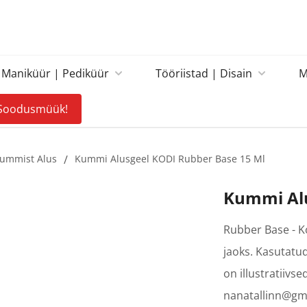
Maniküür | Pediküür
Tööriistad | Disain
M
Soodusmüük!
ummist Alus
/
Kummi Alusgeel KODI Rubber Base 15 Ml
Kummi Alu
Rubber Base - Ko
jaoks. Kasutatud
on illustratiivs
nanatallinn@gm