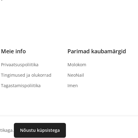
Meie info
Parimad kaubamärgid
Privaatsuspoliitika
Molokom
Tingimused ja olukorrad
NeoNail
Tagastamispoliitika
Imen
tikaga.
Nõustu küpsistega