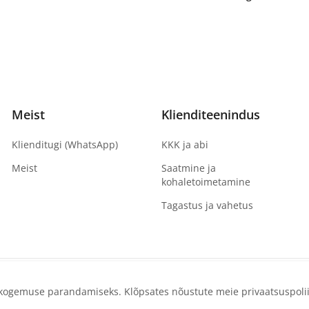
Meist
Klienditeenindus
Klienditugi (WhatsApp)
KKK ja abi
Meist
Saatmine ja
kohaletoimetamine
Tagastus ja vahetus
e kogemuse parandamiseks. Klõpsates nõustute meie privaatsuspolii