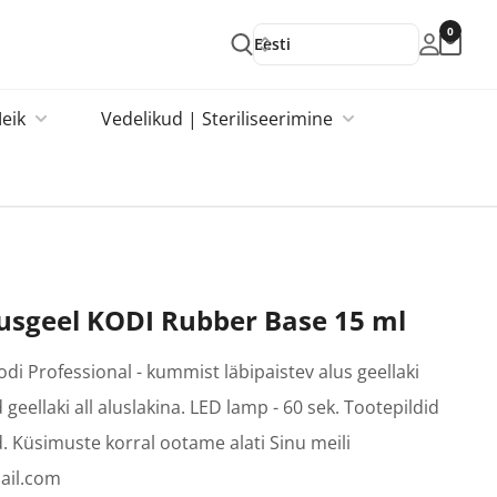
0
Eesti
eik
Vedelikud | Steriliseerimine
sgeel KODI Rubber Base 15 ml
di Professional - kummist läbipaistev alus geellaki
 geellaki all aluslakina. LED lamp - 60 sek. Tootepildid
ed. Küsimuste korral ootame alati Sinu meili
ail.com