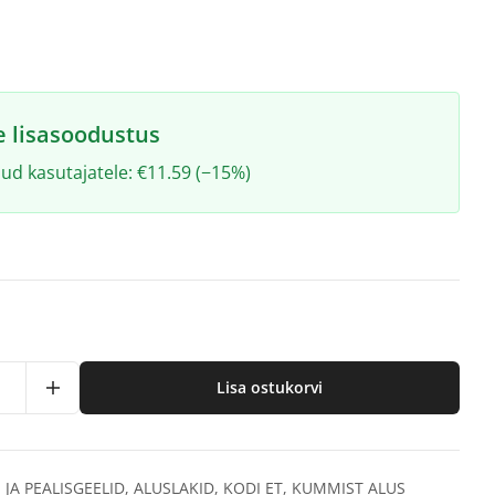
e lisasoodustus
ud kasutajatele: €11.59 (−15%)
Lisa ostukorvi
 JA PEALISGEELID
,
ALUSLAKID
,
KODI ET
,
KUMMIST ALUS