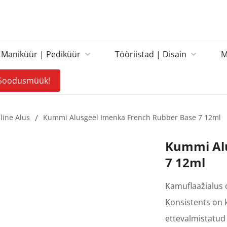
Maniküür | Pediküür
Tööriistad | Disain
M
Soodusmüük!
iline Alus
/
Kummi Alusgeel Imenka French Rubber Base 7 12ml
Kummi Alu
7 12ml
Kamuflaažialus 
Konsistents on 
ettevalmistatud