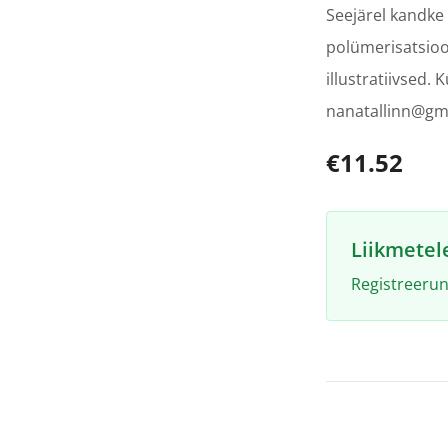
Seejärel kandke 
polümerisatsioo
illustratiivsed.
nanatallinn@gm
€11.52
Liikmetel
Registreerun