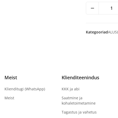
1
Kategooriad
ALUS
Meist
Klienditeenindus
Klienditugi (WhatsApp)
KKK ja abi
Meist
Saatmine ja
kohaletoimetamine
Tagastus ja vahetus