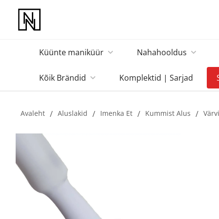
Küünte maniküür
Nahahooldus
Kõik Brändid
Komplektid | Sarjad
Avaleht
/
Aluslakid
/
Imenka Et
/
Kummist Alus
/
Värv