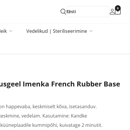
0
Eesti
eik
Vedelikud | Steriliseerimine
sgeel Imenka French Rubber Base
on happevaba, keskmiselt kõva, isetasanduv.
keskmine, vedelam. Kasutamine: Kandke
 küüneplaadile kummipõhi, kuivatage 2 minutit.