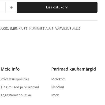
Lisa ostukorvi
LAKID
,
IMENKA ET
,
KUMMIST ALUS
,
VÄRVILINE ALUS
Meie info
Parimad kaubamärgid
Privaatsuspoliitika
Molokom
Tingimused ja olukorrad
NeoNail
Tagastamispoliitika
Imen