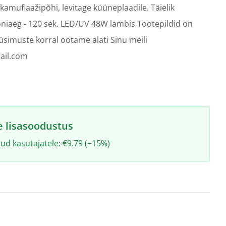
kamuflaažipõhi, levitage küüneplaadile. Täielik
niaeg - 120 sek. LED/UV 48W lambis Tootepildid on
 Küsimuste korral ootame alati Sinu meili
ail.com
e lisasoodustus
ud kasutajatele: €9.79 (−15%)