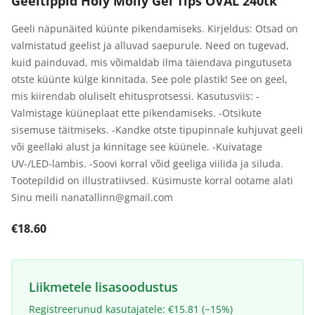
Geeltippid Holy Molly Gel Tips OVAL 240tk
Geeli näpunäited küünte pikendamiseks. Kirjeldus: Otsad on
valmistatud geelist ja alluvad saepurule. Need on tugevad,
kuid painduvad, mis võimaldab ilma täiendava pingutuseta
otste küünte külge kinnitada. See pole plastik! See on geel,
mis kiirendab oluliselt ehitusprotsessi. Kasutusviis: -
Valmistage küüneplaat ette pikendamiseks. -Otsikute
sisemuse täitmiseks. -Kandke otste tipupinnale kuhjuvat geeli
või geellaki alust ja kinnitage see küünele. -Kuivatage
UV-/LED-lambis. -Soovi korral võid geeliga viilida ja siluda.
Tootepildid on illustratiivsed. Küsimuste korral ootame alati
Sinu meili nanatallinn@gmail.com
€18.60
Liikmetele lisasoodustus
Registreerunud kasutajatele: €15.81 (−15%)