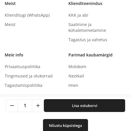
Meist
Klienditeenindus
Klienditugi (WhatsApp)
KKK ja abi
Meist
Saatmine ja
kohaletoimetamine
Tagastus ja vahetus
Meie info
Parimad kaubamärgid
Privaatsuspoliitika
Molokom
Tingimused ja olukorrad
NeoNail
Tagastamispoliitika
Imen
See sait kasutab küpsiseid teie kogemuse parandamiseks.
1
Lisa ostukorvi
Klõpsates nõustute meie privaatsuspoliitikaga.
Autoriõigus
©
2026
NaNails.eu
Kõik õigused kaitstud
0
Nõustu küpsistega