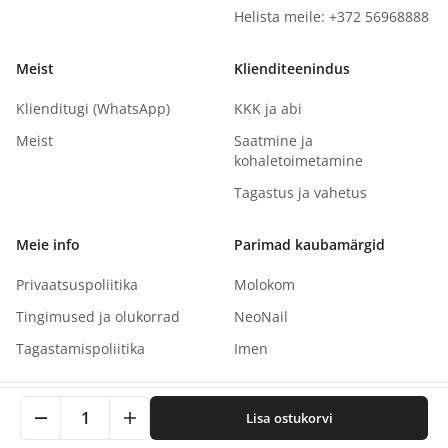
Helista meile: +372 56968888
Meist
Klienditeenindus
Klienditugi (WhatsApp)
KKK ja abi
Meist
Saatmine ja
kohaletoimetamine
Tagastus ja vahetus
Meie info
Parimad kaubamärgid
Privaatsuspoliitika
Molokom
Tingimused ja olukorrad
NeoNail
Tagastamispoliitika
Imen
See sait kasutab küpsiseid teie kogemuse parandamiseks.
1
Lisa ostukorvi
Klõpsates nõustute meie privaatsuspoliitikaga.
Autoriõigus
©
2026
NaNails.eu
Kõik õigused kaitstud