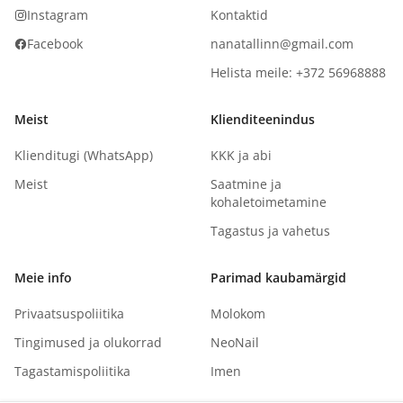
Instagram
Kontaktid
Facebook
nanatallinn@gmail.com
Helista meile: +372 56968888
Meist
Klienditeenindus
Klienditugi (WhatsApp)
KKK ja abi
Meist
Saatmine ja
kohaletoimetamine
Tagastus ja vahetus
Meie info
Parimad kaubamärgid
Privaatsuspoliitika
Molokom
Tingimused ja olukorrad
NeoNail
Tagastamispoliitika
Imen