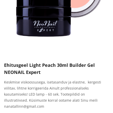
Ehitusgeel Light Peach 30ml Builder Gel
NEONAIL Expert
Keskmise viskoossusega, isetasanduv ja elastne, kergesti
viilitav, lihtne korrigeerida Ainult professionalseks
kasutamiseks! LED lamp - 60 sek. Tootepildid on
illustratiivsed. Küsimuste korral ootame alati Sinu meili
nanatallinn@gmail.com