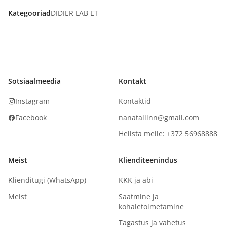
Kategooriad
DIDIER LAB ET
Sotsiaalmeedia
Kontakt
Instagram
Kontaktid
Facebook
nanatallinn@gmail.com
Helista meile: +372 56968888
Meist
Klienditeenindus
Klienditugi (WhatsApp)
KKK ja abi
Meist
Saatmine ja
kohaletoimetamine
Tagastus ja vahetus