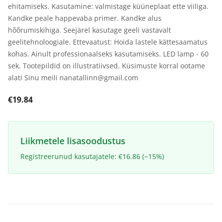
ehitamiseks. Kasutamine: valmistage küüneplaat ette viiliga.
Kandke peale happevaba primer. Kandke alus
hõõrumiskihiga. Seejärel kasutage geeli vastavalt
geelitehnoloogiale. Ettevaatust: Hoida lastele kättesaamatus
kohas. Ainult professionaalseks kasutamiseks. LED lamp - 60
sek. Tootepildid on illustratiivsed. Küsimuste korral ootame
alati Sinu meili nanatallinn@gmail.com
€19.84
Liikmetele lisasoodustus
Registreerunud kasutajatele: €16.86 (−15%)