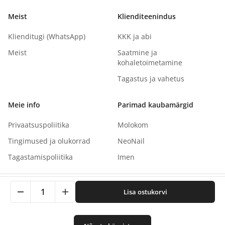
Meist
Klienditeenindus
Klienditugi (WhatsApp)
KKK ja abi
Meist
Saatmine ja
kohaletoimetamine
Tagastus ja vahetus
Meie info
Parimad kaubamärgid
Privaatsuspoliitika
Molokom
Tingimused ja olukorrad
NeoNail
Tagastamispoliitika
Imen
See sait kasutab küpsiseid teie kogemuse parandamiseks.
1
Lisa ostukorvi
Klõpsates nõustute meie privaatsuspoliitikaga.
Autoriõigus
©
2026
NaNails.eu
Kõik õigused kaitstud
0