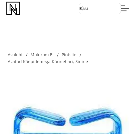
Eesti
Avaleht
/
Molokom Et
/
Pintslid
/
Avatud Käepidemega Küünehari, Sinine