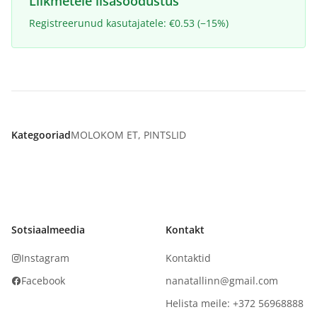
Liikmetele lisasoodustus
Registreerunud kasutajatele: €0.53 (−15%)
Kategooriad
MOLOKOM ET
,
PINTSLID
Sotsiaalmeedia
Kontakt
Instagram
Kontaktid
Facebook
nanatallinn@gmail.com
Helista meile: +372 56968888